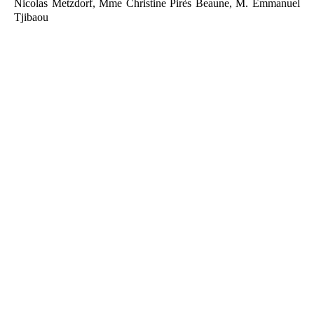
Nicolas Metzdorf, Mme Christine Pirès Beaune, M. Emmanuel
Tjibaou