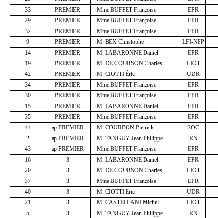
33
PREMIER
Mme BUFFET Françoise
EPR
29
PREMIER
Mme BUFFET Françoise
EPR
32
PREMIER
Mme BUFFET Françoise
EPR
9
PREMIER
M. BEX Christophe
LFI-NFP
14
PREMIER
M. LABARONNE Daniel
EPR
19
PREMIER
M. DE COURSON Charles
LIOT
42
PREMIER
M. CIOTTI Éric
UDR
34
PREMIER
Mme BUFFET Françoise
EPR
30
PREMIER
Mme BUFFET Françoise
EPR
15
PREMIER
M. LABARONNE Daniel
EPR
35
PREMIER
Mme BUFFET Françoise
EPR
44
ap PREMIER
M. COURBON Pierrick
SOC
2
ap PREMIER
M. TANGUY Jean-Philippe
RN
43
ap PREMIER
Mme BUFFET Françoise
EPR
16
3
M. LABARONNE Daniel
EPR
20
3
M. DE COURSON Charles
LIOT
37
3
Mme BUFFET Françoise
EPR
40
3
M. CIOTTI Éric
UDR
21
3
M. CASTELLANI Michel
LIOT
5
3
M. TANGUY Jean-Philippe
RN