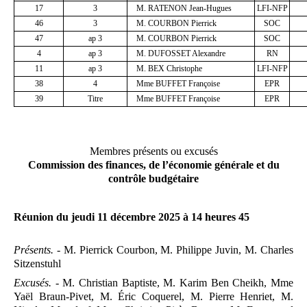
17
3
M. RATENON Jean-Hugues
LFI-NFP
46
3
M. COURBON Pierrick
SOC
47
ap 3
M. COURBON Pierrick
SOC
4
ap 3
M. DUFOSSET Alexandre
RN
11
ap 3
M. BEX Christophe
LFI-NFP
38
4
Mme BUFFET Françoise
EPR
39
Titre
Mme BUFFET Françoise
EPR
Membres présents ou excusés
Commission des finances, de l’économie générale et du
contrôle budgétaire
Réunion du jeudi 11 décembre 2025 à 14
heures
45
Présents. -
M. Pierrick Courbon, M. Philippe Juvin, M. Charles
Sitzenstuhl
Excusés. -
M. Christian Baptiste, M. Karim Ben Cheikh, Mme
Yaël Braun-Pivet, M. Éric Coquerel, M. Pierre Henriet, M.