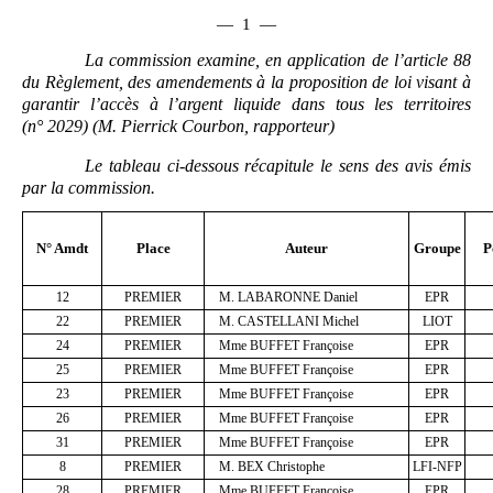
—
1
—
La commission examine, en application de l’article 88
du Règlement, des amendements à la proposition de loi visant à
garantir l’accès à l’argent liquide dans tous les territoires
(n°
2029) (M.
Pierrick Courbon, rapporteur)
Le tableau ci-dessous récapitule le sens des avis émis
par la commission.
N° Amdt
Place
Auteur
Groupe
P
12
PREMIER
M. LABARONNE Daniel
EPR
22
PREMIER
M. CASTELLANI Michel
LIOT
24
PREMIER
Mme BUFFET Françoise
EPR
25
PREMIER
Mme BUFFET Françoise
EPR
23
PREMIER
Mme BUFFET Françoise
EPR
26
PREMIER
Mme BUFFET Françoise
EPR
31
PREMIER
Mme BUFFET Françoise
EPR
8
PREMIER
M. BEX Christophe
LFI-NFP
28
PREMIER
Mme BUFFET Françoise
EPR