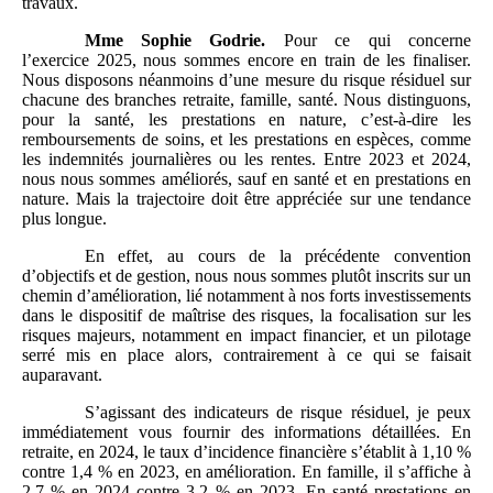
travaux.
Mme
Sophie Godrie.
Pour ce qui concerne
l’exercice 2025, nous sommes encore en train de les finaliser.
Nous disposons néanmoins d’une mesure du risque résiduel sur
chacune des branches retraite, famille, santé. Nous distinguons,
pour la santé, les prestations en nature, c’est‑à‑dire les
remboursements de soins, et les prestations en espèces, comme
les indemnités journalières ou les rentes. Entre 2023 et 2024,
nous nous sommes améliorés, sauf en santé et en prestations en
nature. Mais la trajectoire doit être appréciée sur une tendance
plus longue.
En effet, au cours de la précédente convention
d’objectifs et de gestion, nous nous sommes plutôt inscrits sur un
chemin d’amélioration, lié notamment à nos forts investissements
dans le dispositif de maîtrise des risques, la focalisation sur les
risques majeurs, notamment en impact financier, et un pilotage
serré mis en place alors, contrairement à ce qui se faisait
auparavant.
S’agissant des indicateurs de risque résiduel, je peux
immédiatement vous fournir des informations détaillées. En
retraite, en 2024, le taux d’incidence financière s’établit à 1,10 %
contre 1,4 % en 2023, en amélioration. En famille, il s’affiche à
2,7 % en 2024 contre 3,2 % en 2023. En santé prestations en