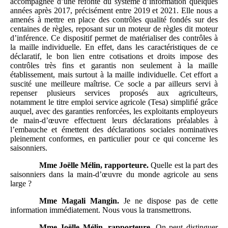
accompagnée d’une refonte du système d’information quelques
années après 2017, précisément entre 2019 et 2021. Elle nous a
amenés à mettre en place des contrôles qualité fondés sur des
centaines de règles, reposant sur un moteur de règles dit moteur
d’inférence. Ce dispositif permet de matérialiser des contrôles à
la maille individuelle. En effet, dans les caractéristiques de ce
déclaratif, le bon lien entre cotisations et droits impose des
contrôles très fins et garantis non seulement à la maille
établissement, mais surtout à la maille individuelle. Cet effort a
suscité une meilleure maîtrise. Ce socle a par ailleurs servi à
repenser plusieurs services proposés aux agriculteurs,
notamment le titre emploi service agricole (Tesa) simplifié grâce
auquel, avec des garanties renforcées, les exploitants employeurs
de main‑d’œuvre effectuent leurs déclarations préalables à
l’embauche et émettent des déclarations sociales nominatives
pleinement conformes, en particulier pour ce qui concerne les
saisonniers.
Mme
Joëlle Mélin, rapporteure.
Quelle est la part des
saisonniers dans la main-d’œuvre du monde agricole au sens
large ?
Mme
Magali Mangin.
Je ne dispose pas de cette
information immédiatement. Nous vous la transmettrons.
Mme
Joëlle Mélin, rapporteure.
On peut distinguer