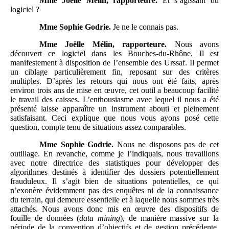
Mme
Joëlle Mélin, rapporteure.
Et s’agissant du
logiciel ?
Mme
Sophie Godrie.
Je ne le connais pas.
Mme
Joëlle Mélin, rapporteure.
Nous avons
découvert ce logiciel dans les Bouches‑du‑Rhône. Il est
manifestement à disposition de l’ensemble des Urssaf. Il permet
un ciblage particulièrement fin, reposant sur des critères
multiples. D’après les retours qui nous ont été faits, après
environ trois ans de mise en œuvre, cet outil a beaucoup facilité
le travail des caisses. L’enthousiasme avec lequel il nous a été
présenté laisse apparaître un instrument abouti et pleinement
satisfaisant. Ceci explique que nous vous ayons posé cette
question, compte tenu de situations assez comparables.
Mme
Sophie Godrie.
Nous ne disposons pas de cet
outillage. En revanche, comme je l’indiquais, nous travaillons
avec notre directrice des statistiques pour développer des
algorithmes destinés à identifier des dossiers potentiellement
frauduleux. Il s’agit bien de situations potentielles, ce qui
n’exonère évidemment pas des enquêtes ni de la connaissance
du terrain, qui demeure essentielle et à laquelle nous sommes très
attachés. Nous avons donc mis en œuvre des dispositifs de
fouille de données (
data mining
), de manière massive sur la
période de la convention d’objectifs et de gestion précédente,