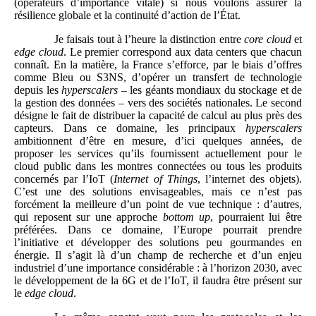
(opérateurs d’importance vitale) si nous voulons assurer la
résilience globale et la continuité d’action de l’État.
Je faisais tout à l’heure la distinction entre
core cloud
et
edge cloud
. Le premier correspond aux data centers que chacun
connaît. En la matière, la France s’efforce, par le biais d’offres
comme Bleu ou S3NS, d’opérer un transfert de technologie
depuis les
hyperscalers
– les géants mondiaux du stockage et de
la gestion des données – vers des sociétés nationales. Le second
désigne le fait de distribuer la capacité de calcul au plus près des
capteurs. Dans ce domaine, les principaux
hyperscalers
ambitionnent d’être en mesure, d’ici quelques années, de
proposer les services qu’ils fournissent actuellement pour le
cloud public dans les montres connectées ou tous les produits
concernés par l’IoT (
Internet of Things
, l’internet des objets).
C’est une des solutions envisageables, mais ce n’est pas
forcément la meilleure d’un point de vue technique : d’autres,
qui reposent sur une approche
bottom up
, pourraient lui être
préférées. Dans ce domaine, l’Europe pourrait prendre
l’initiative et développer des solutions peu gourmandes en
énergie. Il s’agit là d’un champ de recherche et d’un enjeu
industriel d’une importance considérable : à l’horizon 2030, avec
le développement de la 6G et de l’IoT, il faudra être présent sur
le
edge cloud
.