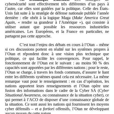
cybersécurité sont effectivement très différentes d’un pays à
l’autre, car elles sont guidées par la politique. Celle des États-
Unis fait suite à la stratégie de défense nationale publiée l’année
dernière : elle obéit à la logique Maga (
Make America Great
Again
, « rendre sa grandeur à l’Amérique »), qui consiste à
utiliser autant que possible les ressources industrielles
américaines. Les Européens, et la France en particulier, ne
partagent pas cette approche.
C’est tout l’enjeu des débats en cours à l’Otan – même
si ces discussions portent en réalité sur les systèmes propres à
l’Otan et répondent donc à une vision plus technique que
politique, ce qui facilite les convergences. Pour rappel, le
fonctionnement de l’Otan est le suivant : au moins 90 % des
capacités sont apportées par les différentes nations ; pour le reste,
l’Otan se charge, à travers les fonds communs, d’assurer le liant
entre les différents systèmes quand cela est nécessaire. La même
remarque vaut pour le renseignement : en cas d’opération, les
nations apportent leurs renseignements et l’Otan opère une
fusion des informations dans le cadre de la Cyber SA (
Cyber
Situational Awareness
, ou connaissance de la situation cyber), ce
qui permet à l’ACO de disposer d’une connaissance globale de
la situation. Ce sont aussi les nations qui fournissent les moyens
cyber défensifs – et
a fortiori
offensifs, l’Otan ne développant
aucun moyen de cette nature.