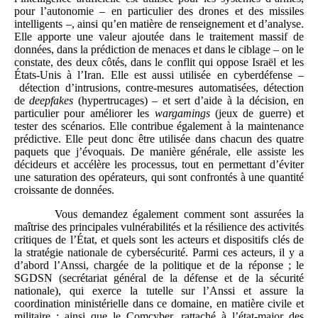
pour l’autonomie – en particulier des drones et des missiles
intelligents –, ainsi qu’en matière de renseignement et d’analyse.
Elle apporte une valeur ajoutée dans le traitement massif de
données, dans la prédiction de menaces et dans le ciblage – on le
constate, des deux côtés, dans le conflit qui oppose Israël et les
États-Unis à l’Iran. Elle est aussi utilisée en cyberdéfense –
détection d’intrusions, contre-mesures automatisées, détection
de
deepfakes
(hypertrucages) – et sert d’aide à la décision, en
particulier pour améliorer les
wargamings
(jeux de guerre) et
tester des scénarios. Elle contribue également à la maintenance
prédictive. Elle peut donc être utilisée dans chacun des quatre
paquets que j’évoquais. De manière générale, elle assiste les
décideurs et accélère les processus, tout en permettant d’éviter
une saturation des opérateurs, qui sont confrontés à une quantité
croissante de données.
Vous demandez également comment sont assurées la
maîtrise des principales vulnérabilités et la résilience des activités
critiques de l’État, et quels sont les acteurs et dispositifs clés de
la stratégie nationale de cybersécurité. Parmi ces acteurs, il y a
d’abord l’Anssi, chargée de la politique et de la réponse ; le
SGDSN (secrétariat général de la défense et de la sécurité
nationale), qui exerce la tutelle sur l’Anssi et assure la
coordination ministérielle dans ce domaine, en matière civile et
militaire ; ainsi que le Comcyber, rattaché à l’état-major des