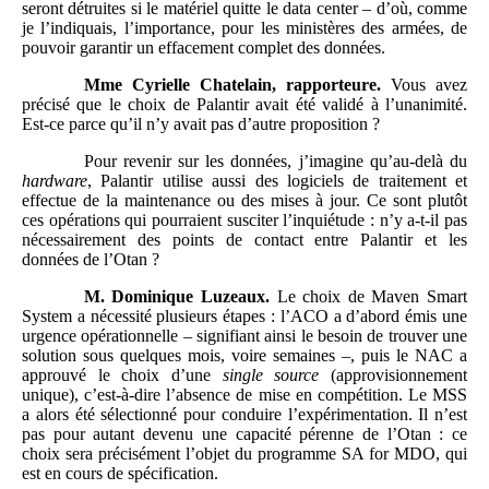
seront détruites si le matériel quitte le data center – d’où, comme
je l’indiquais, l’importance, pour les ministères des armées, de
pouvoir garantir un effacement complet des données.
Mme
Cyrielle Chatelain, rapporteure.
Vous avez
précisé que le choix de Palantir avait été validé à l’unanimité.
Est-ce parce qu’il n’y avait pas d’autre proposition ?
Pour revenir sur les données, j’imagine qu’au-delà du
hardware
, Palantir utilise aussi des logiciels de traitement et
effectue de la maintenance ou des mises à jour. Ce sont plutôt
ces opérations qui pourraient susciter l’inquiétude : n’y a-t-il pas
nécessairement des points de contact entre Palantir et les
données de l’Otan ?
M.
Dominique Luzeaux.
Le choix de Maven Smart
System a nécessité plusieurs étapes : l’ACO a d’abord émis une
urgence opérationnelle – signifiant ainsi le besoin de trouver une
solution sous quelques mois, voire semaines –, puis le NAC a
approuvé le choix d’une
single source
(approvisionnement
unique), c’est-à-dire l’absence de mise en compétition. Le MSS
a alors été sélectionné pour conduire l’expérimentation. Il n’est
pas pour autant devenu une capacité pérenne de l’Otan : ce
choix sera précisément l’objet du programme SA for MDO, qui
est en cours de spécification.