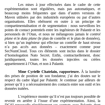
Les mises à jour effectuées dans le cadre de cette
expérimentation sont régulières, mais pas automatiques, et
beaucoup moins fréquentes que dans d’autres versions de
Maven utilisées par des industriels européens ou par d’autres
organisations. Elles obéissent en outre à un principe de
compartimentalisation et de segmentation : nous surveillons les
points de contact potentiels entre les ingénieurs de Palantir et les
personnels de l’Otan, et nous ne mélangeons jamais le
control
plane
et le
data plane
(le plan de contrôle et le plan de données),
si bien qu’un ingénieur qui effectue un contrôle de haut niveau
n’a pas accès aux données – exactement comme pour
SecNumCloud. Tous ces éléments sont inclus dans le dossier
d’homologation Nato Secret. Enfin, contractuellement, donc
juridiquement, toutes les données injectées ou créées
appartiennent à l’Otan, et non à Palantir.
Mme
Cyrielle Chatelain, rapporteure.
À la lumière
des prises de position de son fondateur, j’ai des doutes sur le
respect du cadre légal par Palantir. Je continue par ailleurs de
penser qu’il y a nécessairement des contacts entre son outil et les
données traitées.
L’expérience montre qu’il n’est pas toujours possible de
revenir en arrière à l’issue d’une expérimentation. Ainsi, la
DGSI renouvelle régulièrement ses contrats avec Palantir, dont