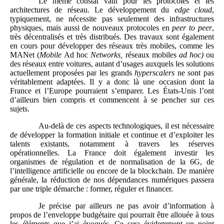
Le même constat vaut pour les protocoles et les
architectures de réseau. Le développement du
edge cloud
,
typiquement, ne nécessite pas seulement des infrastructures
physiques, mais aussi de nouveaux protocoles en
peer to peer
,
très décentralisés et très distribués. Des travaux sont également
en cours pour développer des réseaux très mobiles, comme les
MANet (
Mobile
Ad hoc
Networks,
réseaux mobiles
ad hoc)
ou
des réseaux entre voitures, autant d’usages auxquels les solutions
actuellement proposées par les grands
hyperscalers
ne sont pas
véritablement adaptées. Il y a donc là une occasion dont la
France et l’Europe pourraient s’emparer. Les États-Unis l’ont
d’ailleurs bien compris et commencent à se pencher sur ces
sujets.
Au-delà de ces aspects technologiques, il est nécessaire
de développer la formation initiale et continue et d’exploiter les
talents existants, notamment à travers les réserves
opérationnelles. La France doit également investir les
organismes de régulation et de normalisation de la 6G, de
l’intelligence artificielle ou encore de la blockchain. De manière
générale, la réduction de nos dépendances numériques passera
par une triple démarche : former, réguler et financer.
Je précise par ailleurs ne pas avoir d’information à
propos de l’enveloppe budgétaire qui pourrait être allouée à tous
les éléments que j’ai évoqués. Ce sera évidemment un point