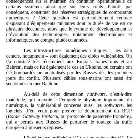
conséquences sur le maintien en condition opérationnelle de
certains systèmes ainsi que sur leurs coûts. Faut-il, par
conséquent, constituer des réserves stratégiques de composants
numériques ? Cette question est particulièrement centrale
s’agissant d’équipements militaires dont la durée de vie est de
plusieurs décennies, alors que le rythme de développement et
d’évolution des technologies, notamment électroniques et
informatiques, se compte plutôt en années.
Les infrastructures numériques critiques – les data
centers, notamment – sont également des cibles vulnérables. On
l’a constaté très récemment aux Émirats arabes unis et au
Bahreïn, mais ce fut également le cas en Ukraine, où certains ont
été bombardés ou neutralisés par les Russes dès les premiers
jours du conflit. Plusieurs câbles sous-marins ont aussi été
sectionnés en mer Baltique.
Au-delà de cette dimension
hardware
, c’est-à-dire
matérielle, qui renvoie à l’empreinte physique importante du
numérique, la vulnérabilité concerne aussi les
softwares
, les
logiciels. J’en veux pour preuve le détournement du BGP
(
Border Gateway Protocol
, ou protocole de passerelle frontière),
qui a permis aux Russes de perturber le routage du trafic
européen à plusieurs reprises.
L’intelligence artificielle (IA) est un autre sujet clé. Le