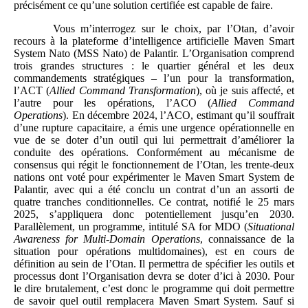
précisément ce qu’une solution certifiée est capable de faire.
Vous m’interrogez sur le choix, par l’Otan, d’avoir
recours à la plateforme d’intelligence artificielle Maven Smart
System Nato (MSS Nato) de Palantir. L’Organisation comprend
trois grandes structures : le quartier général et les deux
commandements stratégiques – l’un pour la transformation,
l’ACT (
Allied Command Transformation
), où je suis affecté, et
l’autre pour les opérations, l’ACO (
Allied Command
Operations
). En décembre 2024, l’ACO, estimant qu’il souffrait
d’une rupture capacitaire, a émis une urgence opérationnelle en
vue de se doter d’un outil qui lui permettrait d’améliorer la
conduite des opérations. Conformément au mécanisme de
consensus qui régit le fonctionnement de l’Otan, les trente-deux
nations ont voté pour expérimenter le Maven Smart System de
Palantir, avec qui a été conclu un contrat d’un an assorti de
quatre tranches conditionnelles. Ce contrat, notifié le 25 mars
2025, s’appliquera donc potentiellement jusqu’en 2030.
Parallèlement, un programme, intitulé SA for MDO (
Situational
Awareness for Multi-Domain Operations
, connaissance de la
situation pour opérations multidomaines), est en cours de
définition au sein de l’Otan. Il permettra de spécifier les outils et
processus dont l’Organisation devra se doter d’ici à 2030. Pour
le dire brutalement, c’est donc le programme qui doit permettre
de savoir quel outil remplacera Maven Smart System. Sauf si