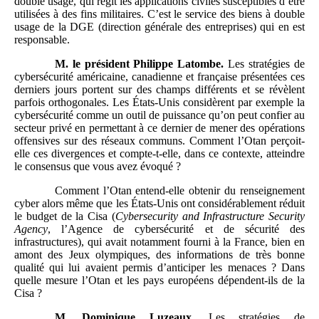
double usage, qui régit les applications civiles susceptibles d’être
utilisées à des fins militaires. C’est le service des biens à double
usage de la DGE (direction générale des entreprises) qui en est
responsable.
M.
le président Philippe Latombe.
Les stratégies de
cybersécurité américaine, canadienne et française présentées ces
derniers jours portent sur des champs différents et se révèlent
parfois orthogonales. Les États-Unis considèrent par exemple la
cybersécurité comme un outil de puissance qu’on peut confier au
secteur privé en permettant à ce dernier de mener des opérations
offensives sur des réseaux communs. Comment l’Otan perçoit-
elle ces divergences et compte-t-elle, dans ce contexte, atteindre
le consensus que vous avez évoqué ?
Comment l’Otan entend-elle obtenir du renseignement
cyber alors même que les États-Unis ont considérablement réduit
le budget de la Cisa (
Cybersecurity and Infrastructure Security
Agency
, l’Agence de cybersécurité et de sécurité des
infrastructures), qui avait notamment fourni à la France, bien en
amont des Jeux olympiques, des informations de très bonne
qualité qui lui avaient permis d’anticiper les menaces ? Dans
quelle mesure l’Otan et les pays européens dépendent-ils de la
Cisa ?
M.
Dominique Luzeaux.
Les stratégies de