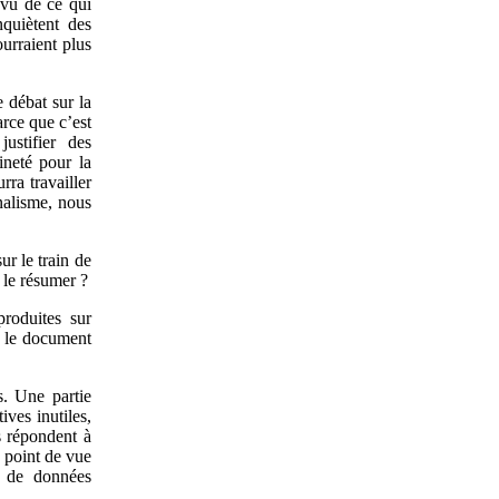
 vu de ce qui
nquiètent des
urraient plus
 débat sur la
arce que c’est
ustifier des
ineté pour la
rra travailler
onalisme, nous
r le train de
le résumer ?
produites sur
– le document
s. Une partie
ives inutiles,
s répondent à
 point de vue
n de données