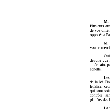
M.
Plusieurs ar
de vos diffé
opposés à Fa
M.
vous remercie
Oui
dévoilé que 
américain, p
échelle.
Les
de la loi Fi
légaliser cet
qui sont soi
contrôle, s
planète, dès 
La 