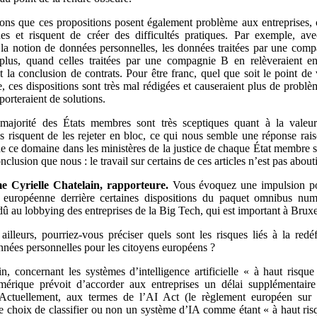
ons que ces propositions posent également problème aux entreprises, c
es et risquent de créer des difficultés pratiques. Par exemple, ave
la notion de données personnelles, les données traitées par une com
 plus, quand celles traitées par une compagnie B en relèveraient e
t la conclusion de contrats. Pour être franc, quel que soit le point de 
, ces dispositions sont très mal rédigées et causeraient plus de problè
porteraient de solutions.
majorité des États membres sont très sceptiques quant à la valeur 
ls risquent de les rejeter en bloc, ce qui nous semble une réponse rai
 de ce domaine dans les ministères de la justice de chaque État membre 
clusion que nous : le travail sur certains de ces articles n’est pas abouti
e
Cyrielle Chatelain, rapporteure.
Vous évoquez une impulsion pol
européenne derrière certaines dispositions du paquet omnibus num
dû au lobbying des entreprises de la Big Tech, qui est important à Bruxe
 ailleurs, pourriez-vous préciser quels sont les risques liés à la redéf
nnées personnelles pour les citoyens européens ?
in, concernant les systèmes d’intelligence artificielle « à haut risque
érique prévoit d’accorder aux entreprises un délai supplémentair
Actuellement, aux termes de l’AI Act (le règlement européen sur l
), le choix de classifier ou non un système d’IA comme étant « à haut ri