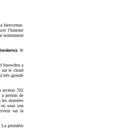
la bienvenue.
er l’histoire
ont notamment
usiness).
Je
rd Snowden a
 sur le cloud
 à très grande
a section 702
, a permis de
s les données
e ou sous son
rveur sur la
. La première