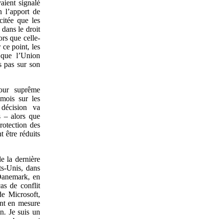
aient signalé
n l’apport de
citée que les
 dans le droit
ors que celle-
 ce point, les
 que l’Union
s pas sur son
Cour suprême
 mois sur les
décision va
s – alors que
rotection des
 être réduits
e la dernière
ts-Unis, dans
 Danemark, en
as de conflit
de Microsoft,
nt en mesure
n. Je suis un