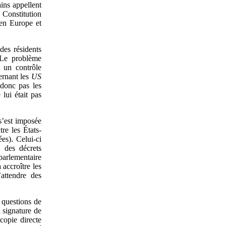
ins appellent
Constitution
 en Europe et
des résidents
 Le problème
 un contrôle
ernant les
US
 donc pas les
lui était pas
 s’est imposée
re les États-
es). Celui-ci
, des décrets
parlementaire
 accroître les
’attendre des
 questions de
 signature de
copie directe