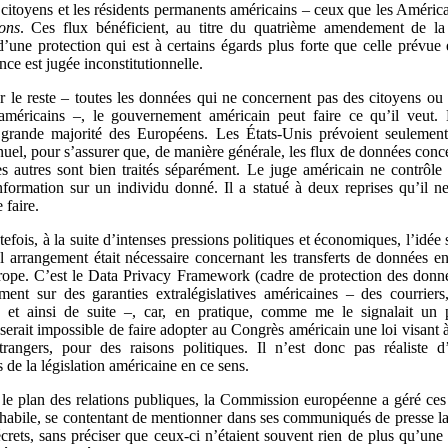
 citoyens et les résidents permanents américains – ceux que les América
ons
. Ces flux bénéficient, au titre du quatrième amendement de la 
d’une protection qui est à certains égards plus forte que celle prévue
ance est jugée inconstitutionnelle.
r le reste – toutes les données qui ne concernent pas des citoyens ou 
américains –, le gouvernement américain peut faire ce qu’il veut.
 grande majorité des Européens. Les États-Unis prévoient seulement
nnuel, pour s’assurer que, de manière générale, les flux de données conc
es autres sont bien traités séparément. Le juge américain ne contrôle
information sur un individu donné. Il a statué à deux reprises qu’il ne 
 faire.
efois, à la suite d’intenses pressions politiques et économiques, l’idée
 arrangement était nécessaire concernant les transferts de données ent
rope. C’est le Data Privacy Framework (cadre de protection des donné
ment sur des garanties extralégislatives américaines – des courriers
s, et ainsi de suite –, car, en pratique, comme me le signalait un 
 serait impossible de faire adopter au Congrès américain une loi visant à
trangers, pour des raisons politiques. Il n’est donc pas réaliste d
 de la législation américaine en ce sens.
 le plan des relations publiques, la Commission européenne a géré ces
 habile, se contentant de mentionner dans ses communiqués de presse la
rets, sans préciser que ceux-ci n’étaient souvent rien de plus qu’une 