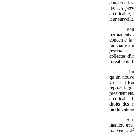
concerne les
les
US pers
américaine, 
leur surveill
Pou
permanents 
concerne la
judiciaire a
persons
et l
collectes d’
possible de le
Tout
qu’un nouvel
Unis et l’Eu
repose large
présidentiel
américain, il
droits des é
modifications
Sur
manière très
nouveaux déc