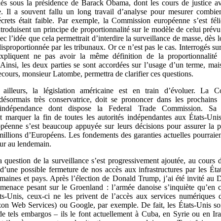
és sous la présidence de Barack Obama, dont les cours de justice av
ce. Il a souvent fallu un long travail d’analyse pour mesurer combie
rets était faible. Par exemple, la Commission européenne s’est féli
troduisent un principe de proportionnalité sur le modèle de celui prévu
c l’idée que cela permettrait d’interdire la surveillance de masse, dès l
disproportionnée par les tribunaux. Or ce n’est pas le cas. Interrogés sur
expliquent ne pas avoir la même définition de la proportionnalité
Ainsi, les deux parties se sont accordées sur l’usage d’un terme, mai
ecours, monsieur Latombe, permettra de clarifier ces questions.
 ailleurs, la législation américaine est en train d’évoluer. La 
désormais très conservatrice, doit se prononcer dans les prochains
d’indépendance dont dispose la Federal Trade Commission. Sa 
 marquer la fin de toutes les autorités indépendantes aux États-Uni
péenne s’est beaucoup appuyée sur leurs décisions pour assurer la p
illions d’Européens. Les fondements des garanties actuelles pourraient
our au lendemain.
a question de la surveillance s’est progressivement ajoutée, au cours d
 d’une possible fermeture de nos accès aux infrastructures par les Éta
omaines et pays. Après l’élection de Donald Trump, j’ai été invité au
 menace pesant sur le Groenland : l’armée danoise s’inquiète qu’en c
ts-Unis, ceux-ci ne les privent de l’accès aux services numériques 
 Web Services) ou Google, par exemple. De fait, les États-Unis so
de tels embargos – ils le font actuellement à Cuba, en Syrie ou en Ira