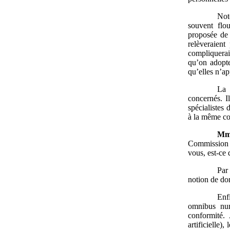
Not
souvent flou
proposée de 
relèveraient
compliquerai
qu’on adopte
qu’elles n’ap
La 
concernés. I
spécialistes
à la même con
Mm
Commission 
vous, est-ce 
Par
notion de do
Enf
omnibus num
conformité. 
artificielle