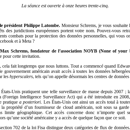
La séance est ouverte à onze heures trente-cinq.
le président Philippe Latombe.
Monsieur Schrems, je vous souhaite 
rêts des juridictions européennes portent votre nom. Pouvez-vous retrac
rents combats pour la protection des données personnelles, qui vous 
cebook et à Meta ?
Max Schrems, fondateur de l’association NOYB (None of your b
 pour cette invitation.
, cela fait longtemps que nous luttons. Tout a commencé quand Edwa
le gouvernement américain avait accès à toutes les données hébergées
ar les
hyperscalers
, tels qu’on appelle désormais les centres de données
 États-Unis pratiquent une telle surveillance de masse depuis 2007 ; l
sa (Foreign Intelligence Surveillance Act) qui a été introduite en 2008
te pratique
a posteriori
. Les États-Unis ont ainsi un accès total à toute
t la propriété d’un fournisseur de cloud américain, soit sous sa gard
ans limite géographique. Cet accès concerne donc n’importe quel se
lors qu’une société américaine y a accès de quelque façon que ce soit.
section 702 de la loi Fisa distingue deux catégories de flux de données