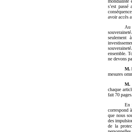
mondialiste 
s’est passé 
conséquences
avoir accès 
Au 
souveraineté.
seulement à
investisseme
souveraineté.
ensemble. Tou
ne devons pas
M.
mesures omni
M.
chaque artic
fait 70 pages
En 
correspond à 
que nous sou
des impulsio
de la prote
personnelles 