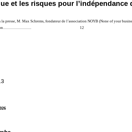
ue et les risques pour l’indépendance 
à la presse, M. Max Schrems, fondateur de l’association NOYB (None of your busine
on
................................
12
13
2026