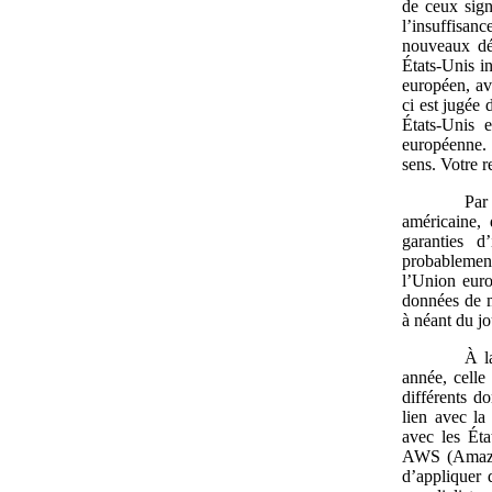
de ceux sign
l’insuffisan
nouveaux déc
États-Unis in
européen, ave
ci est jugée 
États-Unis 
européenne. 
sens. Votre r
Par
américaine, 
garanties 
probablement
l’Union euro
données de m
à néant du j
À l
année, celle
différents d
lien avec la
avec les Éta
AWS (Amazon
d’appliquer 