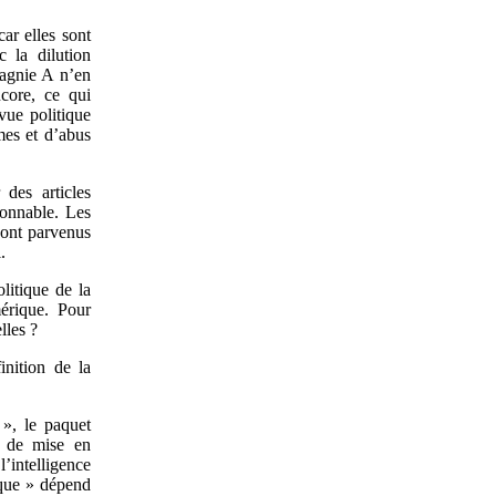
ar elles sont
c la dilution
pagnie A n’en
ncore, ce qui
vue politique
mes et d’abus
des articles
sonnable. Les
sont parvenus
.
itique de la
érique. Pour
lles ?
inition de la
 », le paquet
e de mise en
’intelligence
sque » dépend