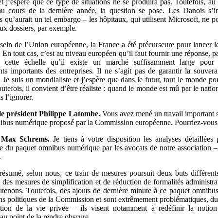
et j’espère que ce type de situations ne se produira pas. Toutefois, au
au cours de la dernière année, la question se pose. Les Danois s’i
 qu’aurait un tel embargo – les hôpitaux, qui utilisent Microsoft, ne po
aux dossiers, par exemple.
sein de l’Union européenne, la France a été précurseure pour lancer le
 En tout cas, c’est au niveau européen qu’il faut fournir une réponse, p
 cette échelle qu’il existe un marché suffisamment large pour j
nts importants des entreprises. Il ne s’agit pas de garantir la souvera
 Je suis un mondialiste et j’espère que dans le futur, tout le monde pou
tefois, il convient d’être réaliste : quand le monde est mû par le nati
 l’ignorer.
le président Philippe Latombe.
Vous avez mené un travail important su
bus numérique proposé par la Commission européenne. Pourriez-vous 
Max Schrems.
Je tiens à votre disposition les analyses détaillées 
le du paquet omnibus numérique par les avocats de notre association 
.
résumé, selon nous, ce train de mesures poursuit deux buts différent
des mesures de simplification et de réduction de formalités administrat
tenons. Toutefois, des ajouts de dernière minute à ce paquet omnibu
ns politiques de la Commission et sont extrêmement problématiques, du
ction de la vie privée – ils visent notamment à redéfinir la notio
au point de la rendre obscure.