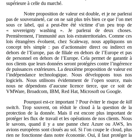
supérieure à celle du marché.
Notre proposition de valeur est double, et je ne parlerai
pas de souveraineté, car on ne sait plus très bien ce que l’on met
sous ce label, qui a peut-être été victime d’un peu trop de
« sovereignty washing ». Je parlerai de deux choses.
Premièrement, l’immunité aux lois extraterritoriales. Comme ces
lois étrangères évoluent, chez Scaleway, nous appliquons un
concept très simple : pas d’actionnaire direct ou indirect en
dehors de l’Europe, pas de filiale en dehors de l’Europe et pas
de personnel en dehors de l’Europe. Cela permet de garantir à
nos clients que leurs données seront protégées contre l’ingérence
de puissances extérieures. La deuxième proposition de valeur est
l’indépendance technologique. Nous développons tous nos
logiciels. Nous utilisons évidemment de l’open source, mais
nous ne dépendons d’aucune licence tierce, que ce soit de
VMWare, Broadcom, IBM, Red Hat, Microsoft ou Google.
Pourquoi est-ce important ? Pour éviter le risque de
kill
switch
. Trop souvent, on réduit le cloud à la question de la
protection de la donnée. Mais il est encore plus important de
protéger les flux de travail et les opérations de nos clients. Nous
le savons, quand il y a une panne chez Azure ou AWS, les
avions européens sont cloués au sol. Si l’on coupe le cloud, plus
rien ne fonctionne dans notre économie. Oui, il faut protéger la