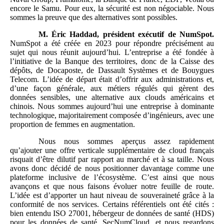
encore le Samu. Pour eux, la sécurité est non négociable. Nous
sommes la preuve que des alternatives sont possibles.
M.
Éric Haddad, président exécutif de NumSpot.
NumSpot a été créée en 2023 pour répondre précisément au
sujet qui nous réunit aujourd’hui. L’entreprise a été fondée à
l’initiative de la Banque des territoires, donc de la Caisse des
dépôts, de Docaposte, de Dassault Systèmes et de Bouygues
Telecom. L’idée de départ était d’offrir aux administrations et,
d’une façon générale, aux métiers régulés qui gèrent des
données sensibles, une alternative aux clouds américains et
chinois. Nous sommes aujourd’hui une entreprise à dominante
technologique, majoritairement composée d’ingénieurs, avec une
proportion de femmes en augmentation.
Nous nous sommes aperçus assez rapidement
qu’ajouter une offre verticale supplémentaire de cloud français
risquait d’être dilutif par rapport au marché et à sa taille. Nous
avons donc décidé de nous positionner davantage comme une
plateforme inclusive de l’écosystème. C’est ainsi que nous
avançons et que nous faisons évoluer notre feuille de route.
L’idée est d’apporter un haut niveau de souveraineté grâce à la
conformité de nos services. Certains référentiels ont été cités :
bien entendu ISO 27001, hébergeur de données de santé (HDS)
pour les données de santé, SecNumCloud, et nous regardons