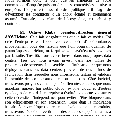
Nous formons donc le vœu que les ambitions de votre
commission d’enquête puissent être aussi concrétisées au niveau
européen. L’enjeu est aussi d’ordre politique : il s’agit de
développer les conditions d’un choix éclairé et pleinement
assumé. Outscale, aux côtés de l’écosystème, est prêt à y
contribuer.
M.
Octave Klaba, président-directeur général
d’OVHcloud.
Cela fait vingt-huit ans que je fais ce métier. J’ai
créé l’entreprise en 1999 avec cette idée d’indépendance,
probablement pour des raisons que l’on pourrait qualifier de
paranoïaques au début, mais qui se sont avérées très positives
par la suite. Très tôt, nous avons investi dans nos propres data
centers. Très tôt, nous avons investi dans nos lignes de
production de serveurs. L’ensemble de l’infrastructure que nous
déployons dans les data centers provient de nos usines de
fabrication, dans lesquelles nous choisissons, testons et validons
l’ensemble des composants que nous utilisons. Côté logiciel,
nous avons progressivement ajouté différentes couches que nous
appelons aujourd’hui public cloud,
private
cloud et d’autres
typologies de cloud. L’entreprise a évolué avec cette volonté et
cette nécessité d’indépendance pour éviter d’être bloquée dans
son déploiement et son expansion. Telle était la motivation
initiale. À travers l’open source et le développement de produits,
nous avons décidé d’investir dans des couches supplémentaires à