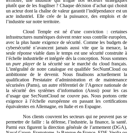
territoire, une industrie qui irrigue nos secteurs stratégiques
plutôt que de les fragiliser ? Chaque décision d’achat qui choisit
un acteur dont la chaîne de valeur garantit l’indépendance est un
acte industriel. Elle crée de la puissance, des emplois et de
l’industrie sur notre territoire.
Cloud Temple est né d’une conviction : certaines
infrastructures numériques doivent rester sous contrôle européen,
avec la plus haute exigence de sécurité. Comme les budgets de
cybersécurité n’avancent jamais aussi vite que la menace, la
seule réponse viable dans le temps est une sécurité construite à
l’échelle industrielle et intégrée dès la conception. Nous sommes
un
pure player
de la sécurité sur le marché du cloud français.
L’intégralité de notre catalogue est qualifiée SecNumCloud ou
ambitionne de le devenir. Nous finalisons actuellement la
qualification Prestataire d’administration et de maintenance
sécurisées (Pams), un autre référentiel de l’Agence nationale de
la sécurité des systèmes d’information (Anssi) pour les cas
d’usage que SecNumCloud ne couvre pas. Nous portons cette
exigence à l’échelle européenne en passant les certifications
équivalentes en Allemagne, en Italie et en Espagne.
Nos clients couvrent les secteurs qui ne peuvent pas se
permettre de faillir : la défense, l’industrie, la finance, la santé.
Parmi eux figurent la direction générale de l’armement (DGA),
Naval Group, Framatome, la Banque de France, EDF, Veolia ou