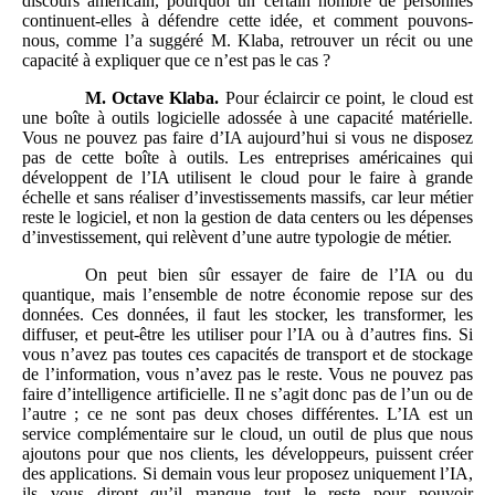
discours américain, pourquoi un certain nombre de personnes
continuent-elles à défendre cette idée, et comment pouvons-
nous, comme l’a suggéré M. Klaba, retrouver un récit ou une
capacité à expliquer que ce n’est pas le cas ?
M.
Octave Klaba.
Pour éclaircir ce point, le cloud est
une boîte à outils logicielle adossée à une capacité matérielle.
Vous ne pouvez pas faire d’IA aujourd’hui si vous ne disposez
pas de cette boîte à outils. Les entreprises américaines qui
développent de l’IA utilisent le cloud pour le faire à grande
échelle et sans réaliser d’investissements massifs, car leur métier
reste le logiciel, et non la gestion de data centers ou les dépenses
d’investissement, qui relèvent d’une autre typologie de métier.
On peut bien sûr essayer de faire de l’IA ou du
quantique, mais l’ensemble de notre économie repose sur des
données. Ces données, il faut les stocker, les transformer, les
diffuser, et peut-être les utiliser pour l’IA ou à d’autres fins. Si
vous n’avez pas toutes ces capacités de transport et de stockage
de l’information, vous n’avez pas le reste. Vous ne pouvez pas
faire d’intelligence artificielle. Il ne s’agit donc pas de l’un ou de
l’autre ; ce ne sont pas deux choses différentes. L’IA est un
service complémentaire sur le cloud, un outil de plus que nous
ajoutons pour que nos clients, les développeurs, puissent créer
des applications. Si demain vous leur proposez uniquement l’IA,
ils vous diront qu’il manque tout le reste pour pouvoir