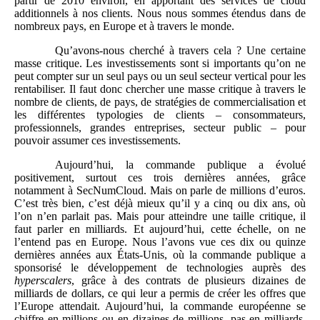
partir de 2010 environ, en apportant des services de cloud
additionnels à nos clients. Nous nous sommes étendus dans de
nombreux pays, en Europe et à travers le monde.
Qu’avons-nous cherché à travers cela ? Une certaine
masse critique. Les investissements sont si importants qu’on ne
peut compter sur un seul pays ou un seul secteur vertical pour les
rentabiliser. Il faut donc chercher une masse critique à travers le
nombre de clients, de pays, de stratégies de commercialisation et
les différentes typologies de clients – consommateurs,
professionnels, grandes entreprises, secteur public – pour
pouvoir assumer ces investissements.
Aujourd’hui, la commande publique a évolué
positivement, surtout ces trois dernières années, grâce
notamment à SecNumCloud. Mais on parle de millions d’euros.
C’est très bien, c’est déjà mieux qu’il y a cinq ou dix ans, où
l’on n’en parlait pas. Mais pour atteindre une taille critique, il
faut parler en milliards. Et aujourd’hui, cette échelle, on ne
l’entend pas en Europe. Nous l’avons vue ces dix ou quinze
dernières années aux États-Unis, où la commande publique a
sponsorisé le développement de technologies auprès des
hyperscalers
, grâce à des contrats de plusieurs dizaines de
milliards de dollars, ce qui leur a permis de créer les offres que
l’Europe attendait. Aujourd’hui, la commande européenne se
chiffre en millions ou en dizaines de millions, pas en milliards.