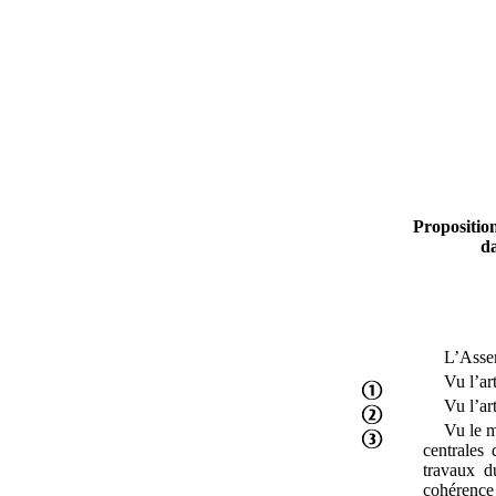
Proposition
da
L’Assem
Vu l’art
Vu l’art
Vu le m
centrales
travaux d
cohérence 