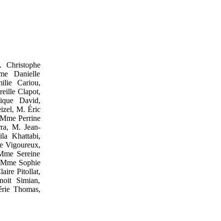
.
Christophe
me
Danielle
ilie Cariou,
reille Clapot,
ique David,
zel, M.
Éric
, Mme
Perrine
ra, M.
Jean-
ila Khattabi,
e Vigoureux,
 Mme
Sereine
, Mme
Sophie
laire Pitollat,
noit Simian,
érie Thomas,