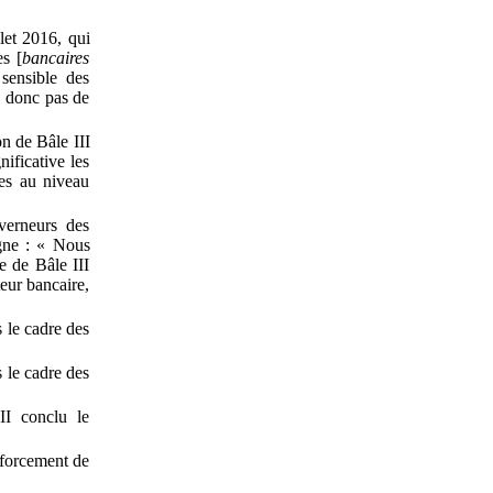
llet
2016, qui
es [
bancaires
sensible des
a donc pas de
ion de Bâle
III
ificative les
es au niveau
verneurs des
gne
: «
Nous
re de Bâle
III
eur bancaire,
s le cadre des
s le cadre des
III conclu le
enforcement de