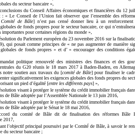
obales du secteur bancaire
»,
conclusions du Conseil Affaires économiques et financières du 12
jui
t
: «
Le Conseil de l’Union fait observer que l’ensemble des réform
 Comité de Bâle
] n’est pas censé donner lieu à un renforcement 
globales de fonds propres pour le secteur bancaire, ce qui n’entraîner
s importantes pour certaines régions du monde
»,
ésolution du Parlement européen du 23
novembre
2016
sur la finalisat
), qui posait comme principes de « ne pas augmenter de manière sign
 globales de fonds propres
» et d’ «
encourager des conditions égal
,
mandat politique renouvelé des ministres des finances et des gou
entrales du G20 réunis le 18
mars
2017 à Baden
‑
Baden, en Allema
s notre soutien aux travaux du [
comité de Bâle
] pour finaliser le cad
nter significativement les exigences globales des fonds propres du sect
orisant un pied d’égalité [
entre les différents pays
]
»,
ésolution visant à protéger le système du crédit immobilier français dan
ns de Bâle adoptée par l’Assemblée Nationale le 13
juin
2016,
ésolution visant à protéger le système du crédit immobilier français dan
ns de Bâle adoptée par le Sénat le 18
mai
2016,
ccord du comité de Bâle dit de finalisation des réformes Bâle
e
2017,
ant l’objectif principal poursuivi par le Comité́ de Bâle, à savoir le r
ce du secteur bancaire
;