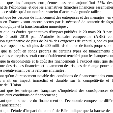
ant que les banques européennes assurent aujourd’hui 75% des
t de l’économie, et que les alternatives (marchés financiers essentielle
 accessibles qu’à un nombre restreint d’acteurs de grande taille
;
nt que les besoins de financement des entreprises et des ménages
‑
en 
an en France
‑
sont encore accrus par la nécessité de soutenir de faço
 écologique et la transformation numérique
;
t que les études quantitatives d’impact publiées le 20
mars
2019 par 
 le 5
août
2019 par l’Autorité bancaire européenne (ABE) con
on significative de plus de 24
% des exigences de capital globales po
s européennes, soit plus de 400
milliards d’euros de fonds propres add
 que le coût en fonds propres de certains types de financements c
rs et les entreprises serait considérablement renchéri pour les banques e
que la disponibilité et le coût des financements à l’export ainsi que de
ure des risques financiers et notamment des risques de change pourrai
tés négativement par la réforme envisagée
;
nt qu’un durcissement notable des conditions de financement des entre
ers n’ait un impact immédiat et durable sur la compétitivité et l
e de l’Union.
tant que les entreprises françaises s’inquiètent des conséquences 
ur leurs conditions de financement
;
ant que la structure du financement de l’économie européenne diffèr
e américaine
;
t que l’étude d’impact du comité de Bâle indique que la hausse des