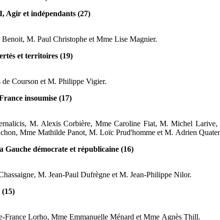
 Agir et indépendants (27)
 Benoit, M.
Paul Christophe
et
Mme
Lise Magnier.
tés et territoires (19)
s de Courson
et
M.
Philippe Vigier.
rance insoumise (17)
rnalicis, M.
Alexis Corbière, Mme
Caroline Fiat, M.
Michel Larive,
nchon, Mme
Mathilde Panot, M.
Loïc Prud'homme
et
M.
Adrien Quate
a Gauche démocrate et républicaine (16)
Chassaigne, M.
Jean-Paul Dufrègne
et
M.
Jean-Philippe Nilor.
 (15)
e-France Lorho, Mme
Emmanuelle Ménard
et
Mme
Agnès Thill.