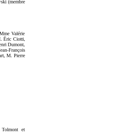
wski
(membre
, Mme
Valérie
.
Éric Ciotti,
enri Dumont,
Jean-François
rt, M.
Pierre
 Tolmont
et