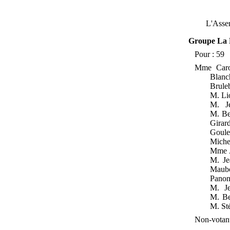
L'Assem
Groupe La 
Pour
: 59
Mme
Car
Blan
Brule
M.
Li
M.
J
M.
Be
Girar
Goul
Miche
Mme
M.
J
Maubo
Panon
M.
J
M.
Be
M.
St
Non-votant