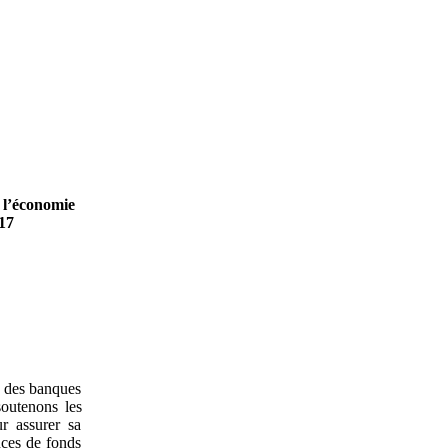
e l’économie
017
s des banques
outenons les
ur assurer sa
nces de fonds