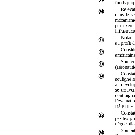
fonds prop
Relevan
dans le s
mécanisme
par exempl
infrastruct
Notant 
au profit 
Considé
américains
Soulig
(aéronauti
Constat
souligné s
au dévelop
se trouve
contraigna
l’évaluat
Bâle
III
»
Constat
pas les pr
négociati
Souhai