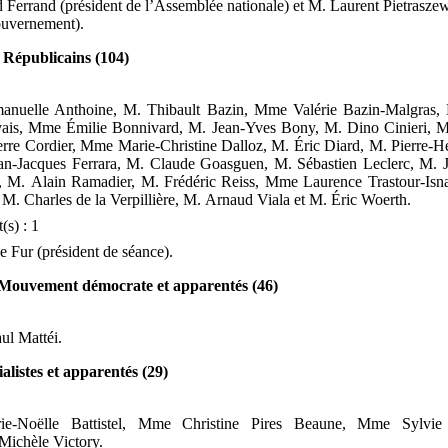
d Ferrand
(président de l’Assemblée nationale) et
M.
Laurent Pietrasze
uvernement).
Républicains (104)
nuelle Anthoine, M.
Thibault Bazin, Mme
Valérie Bazin-Malgras
ais, Mme
Émilie Bonnivard, M.
Jean-Yves Bony, M.
Dino Cinieri, M
erre Cordier, Mme
Marie-Christine Dalloz, M.
Éric Diard, M.
Pierre-H
an-Jacques Ferrara, M.
Claude Goasguen, M.
Sébastien Leclerc, M.
, M.
Alain Ramadier, M.
Frédéric Reiss, Mme
Laurence Trastour-Isna
, M.
Charles de la Verpillière, M.
Arnaud Viala
et
M.
Éric Woerth.
(s)
: 1
e Fur
(président de séance).
Mouvement démocrate et apparentés (46)
ul Mattéi.
listes et apparentés (29)
ie-Noëlle Battistel, Mme
Christine Pires Beaune, Mme
Sylvie
Michèle Victory.