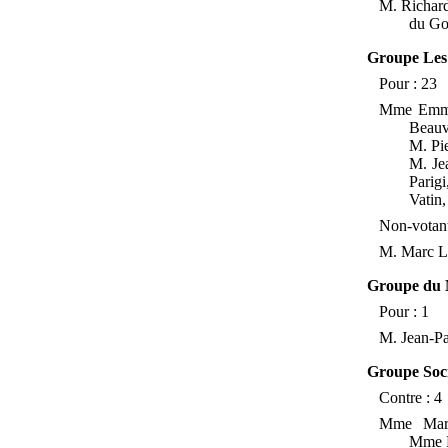
M.
Richar
du Go
Groupe Les 
Pour
: 23
Mme
Emma
Beauv
M.
Pi
M.
Je
Parigi
Vatin
Non-votant
M.
Marc L
Groupe du 
Pour
: 1
M.
Jean-Pa
Groupe Socia
Contre
: 4
Mme
Mar
Mme