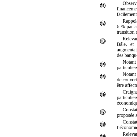
Observ
financemen
facilement
Rappela
6
% par 
transition
Relevan
Bâle, et
augmentati
des banque
Notant
particulie
Notant 
de couvert
être affec
Craigna
particuli
économiqu
Consta
proposée s
Constat
l’économi
Relevan