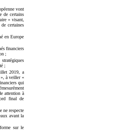
ropéenne vont
e de certains
aire
» visant,
 de certaines
ché en Europe
és financiers
on
;
stratégiques
té
;
illet
2019, a
», à veiller «
inanciers qui
démesurément
de attention à
ord final de
e ne respecte
eaux avant la
forme sur le