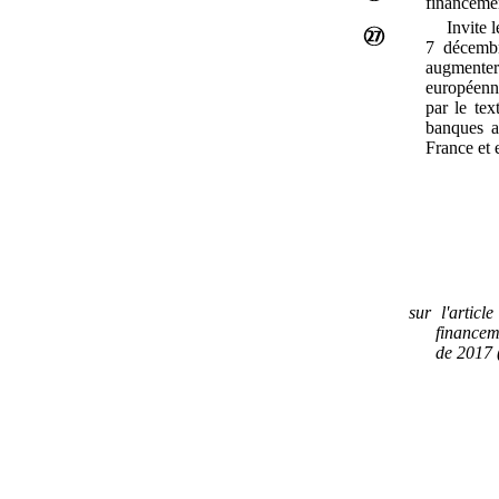
financemen
Invite 
7
décemb
augmente
européenne
par le tex
banques a
France et 
sur l'articl
financem
de 2017 (