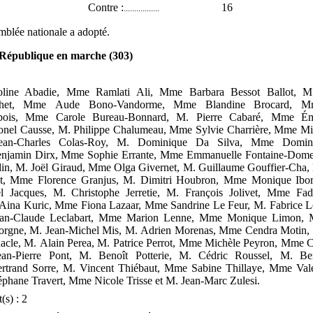
Contre :
16
.................
blée nationale a adopté.
République en marche (303)
oline Abadie, Mme
Ramlati Ali, Mme
Barbara Bessot Ballot, M
chet, Mme
Aude Bono-Vandorme, Mme
Blandine Brocard, M
bois, Mme
Carole Bureau-Bonnard, M.
Pierre Cabaré, Mme
Ém
onel Causse, M.
Philippe Chalumeau, Mme
Sylvie Charrière, Mme
Mi
ean-Charles Colas-Roy, M.
Dominique Da Silva, Mme
Domin
njamin Dirx, Mme
Sophie Errante, Mme
Emmanuelle Fontaine-Domei
din, M.
Joël Giraud, Mme
Olga Givernet, M.
Guillaume Gouffier-Cha
et, Mme
Florence Granjus, M.
Dimitri Houbron, Mme
Monique Ibor
l Jacques, M.
Christophe Jerretie, M.
François Jolivet, Mme
Fad
Aina Kuric, Mme
Fiona Lazaar, Mme
Sandrine Le Feur, M.
Fabrice L
ean-Claude Leclabart, Mme
Marion Lenne, Mme
Monique Limon,
rgne, M.
Jean-Michel Mis, M.
Adrien Morenas, Mme
Cendra Motin
acle, M.
Alain Perea, M.
Patrice Perrot, Mme
Michèle Peyron, Mme
C
ean-Pierre Pont, M.
Benoît Potterie, M.
Cédric Roussel, M.
Be
rtrand Sorre, M.
Vincent Thiébaut, Mme
Sabine Thillaye, Mme
Val
éphane Travert, Mme
Nicole Trisse
et
M.
Jean-Marc Zulesi.
(s)
: 2