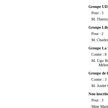
Groupe UDI,
Pour
: 3
M.
Thierry
Groupe Liber
Pour
: 2
M.
Charle
Groupe La F
Contre
: 8
M.
Ugo Be
Méle
Groupe de l
Contre
: 3
M.
André 
Non inscrits
Pour
: 3
Mme
Mari