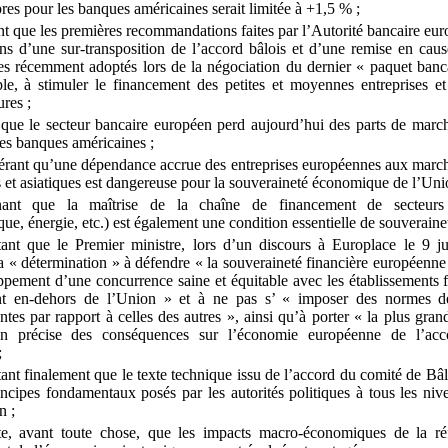
res pour les banques américaines serait limitée à +1,5
%
;
t que les premières recommandations faites par l’Autorité bancaire eu
ens d’une sur
‑
transposition de l’accord bâlois et d’une remise en caus
s récemment adoptés lors de la négociation du dernier «
paquet banc
e, à stimuler le financement des petites et moyennes entreprises et
ures
;
que le secteur bancaire européen perd aujourd’hui des parts de mar
des banques américaines
;
rant qu’une dépendance accrue des entreprises européennes aux march
 et asiatiques est dangereuse pour la souveraineté économique de l’Uni
nant que la maîtrise de la chaîne de financement de secteurs 
que, énergie, etc.) est également une condition essentielle de souveraine
ant que le Premier ministre, lors d’un discours à Europlace le 9
ju
a « détermination
» à défendre «
la souveraineté financière européenne
pement d’une concurrence saine et équitable avec les établissements f
nt en
‑
dehors de l’Union
» et à ne pas s’ « imposer des normes 
ntes par rapport à celles des autres
», ainsi qu’à porter «
la plus gran
ion précise des conséquences sur l’économie européenne de l’acc
;
ant finalement que le texte technique issu de l’accord du comité de Bâl
incipes fondamentaux posés par les autorités politiques à tous les niv
on
;
te, avant toute chose, que les impacts macro
‑
économiques de la ré