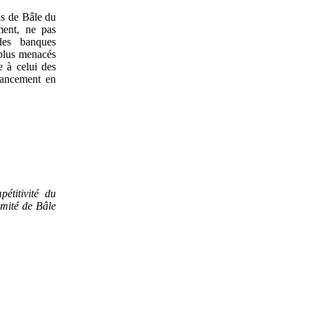
ds de Bâle du
ment, ne pas
des banques
 plus menacés
e à celui des
inancement en
pétitivité du
omité de Bâle