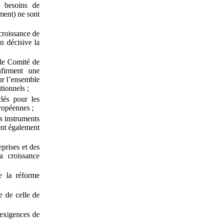
 besoins de
ment) ne sont
croissance de
n décisive la
le Comité de
firment une
ur l’ensemble
itionnels
;
lés pour les
uropéennes
;
s instruments
ent également
prises et des
a croissance
de la réforme
e de celle de
 exigences de