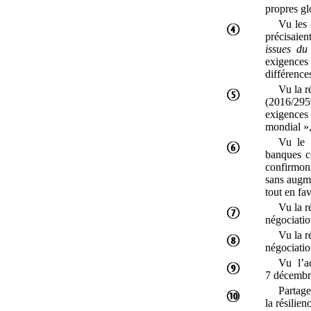
propres gl
Vu les 
précisaien
issues du
exigences 
différence
Vu la r
(2016/2959
exigences
mondial
»
Vu le 
banques c
confirmon
sans augme
tout en fav
Vu la r
négociatio
Vu la r
négociatio
Vu l’a
7
décembr
Partage
la résilien