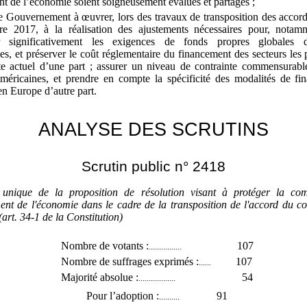
t de l’économie soient soigneusement évalués et partagés
;
le Gouvernement à œuvrer, lors des travaux de transposition des accor
re
2017, à la réalisation des ajustements nécessaires pour, notam
r significativement les exigences de fonds propres globales 
s, et préserver le coût réglementaire du financement des secteurs les
te actuel d’une part
; assurer un niveau de contrainte commensurabl
méricaines, et prendre en compte la spécificité des modalités de f
en Europe d’autre part.
ANALYSE DES SCRUTINS
Scrutin public n° 2418
e unique de la proposition de résolution visant à protéger la com
ent de l'économie dans le cadre de la transposition de l'accord du c
art. 34-1 de la Constitution)
Nombre de votants :
107
................
Nombre de suffrages exprimés :
107
......
Majorité absolue :
54
..................
Pour l’adoption :
91
..........