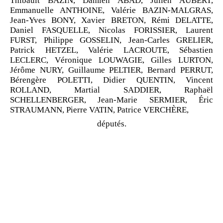
Thibault BAZIN,
Damien ABAD,
Julien AUBERT,
Emmanuelle ANTHOINE,
Valérie BAZIN
‑
MALGRAS,
Jean
‑
Yves BONY,
Xavier BRETON,
Rémi DELATTE,
Daniel FASQUELLE,
Nicolas FORISSIER,
Laurent
FURST,
Philippe GOSSELIN,
Jean
‑
Carles GRELIER,
Patrick HETZEL,
Valérie LACROUTE,
Sébastien
LECLERC,
Véronique LOUWAGIE,
Gilles LURTON,
Jérôme NURY,
Guillaume PELTIER,
Bernard PERRUT,
Bérengère POLETTI,
Didier QUENTIN,
Vincent
ROLLAND,
Martial SADDIER,
Raphaël
SCHELLENBERGER,
Jean
‑
Marie SERMIER,
Éric
STRAUMANN, Pierre VATIN, Patrice VERCHÈRE,
députés.