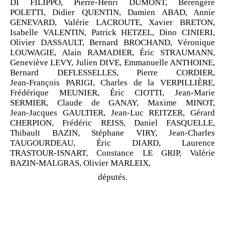
DI
FILIPPO, Pierre
‑
Henri DUMONT,
Bérengère
POLETTI,
Didier QUENTIN,
Damien ABAD,
Annie
GENEVARD,
Valérie LACROUTE,
Xavier BRETON,
Isabelle VALENTIN,
Patrick HETZEL,
Dino CINIERI,
Olivier DASSAULT,
Bernard BROCHAND,
Véronique
LOUWAGIE,
Alain RAMADIER,
Éric STRAUMANN,
Geneviève LEVY,
Julien DIVE,
Emmanuelle ANTHOINE,
Bernard DEFLESSELLES,
Pierre CORDIER,
Jean
‑
François PARIGI,
Charles de
la
VERPILLIÈRE,
Frédérique MEUNIER,
Éric CIOTTI,
Jean
‑
Marie
SERMIER,
Claude de GANAY,
Maxime MINOT,
Jean
‑
Jacques GAULTIER, Jean
‑
Luc REITZER, Gérard
CHERPION,
Frédéric REISS,
Daniel FASQUELLE,
Thibault BAZIN,
Stéphane VIRY,
Jean
‑
Charles
TAUGOURDEAU,
Éric DIARD,
Laurence
TRASTOUR
‑
ISNART,
Constance LE
GRIP,
Valérie
BAZIN
‑
MALGRAS,
Olivier MARLEIX,
députés.