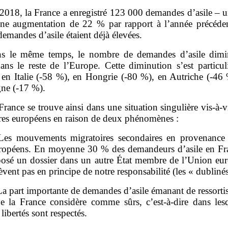
2018, la France a enregistré 123 000 demandes d’asile – u
une augmentation de 22 % par rapport à l’année précéden
demandes d’asile étaient déjà élevées.
s le même temps, le nombre de demandes d’asile dimi
ns le reste de l’Europe. Cette diminution s’est particul
e en Italie (‑58 %), en Hongrie (‑80 %), en Autriche (‑46
ne (‑17 %).
France se trouve ainsi dans une situation singulière vis‑à‑v
ires européens en raison de deux phénomènes :
Les mouvements migratoires secondaires en provenance 
ropéens. En moyenne 30 % des demandeurs d’asile en Fr
posé un dossier dans un autre État membre de l’Union eu
lèvent pas en principe de notre responsabilité (les « dublinés
La part importante de demandes d’asile émanant de ressorti
e la France considère comme sûrs, c’est‑à‑dire dans lesq
 libertés sont respectés.