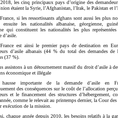
2018, les cinq principaux pays d’origine des demandeurs
nion étaient la Syrie, l’Afghanistan, l’Irak, le Pakistan et l’
France, si les ressortissants afghans sont aussi les plus 
 ensuite les nationalités albanaise, géorgienne, guin
nne qui constituent les nationalités les plus représentées
 d’asile.
France est ainsi le premier pays de destination en Eu
urs d’asile albanais (44 % du total des demandes de 
ns (37 %).
s assistons à un détournement massif du droit d’asile à de
ns économique et illégale
 hausse importante de la demande d’asile en F
uement des conséquences sur le coût de l’allocation perçue
urs et le financement des structures d’hébergement, co
année, comme le relevait au printemps dernier, la Cour des
r exécution de la mission.
si, chaque année depuis 2010, les besoins relatifs à la ga