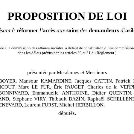
PROPOSITION DE LOI
isant à
réformer
l
’
accès
aux
soins
des
demandeurs
d
’
asil
e à la commission des affaires sociales, à défaut de constitution d’une commission
dans les délais prévus par les articles 30 et 31 du Règlement.)
présentée par Mesdames et Messieurs
e BOYER, Mansour KAMARDINE,
Jacques CATTIN,
Patrick
ICOUT,
Marc LE
FUR,
Éric PAUGET,
Charles de
la
VERPI
 BONNIVARD,
Emmanuelle ANTHOINE,
Didier QUENTIN,
AND,
Stéphane VIRY,
Thibault BAZIN,
Raphaël SCHELLEN
GENEVARD,
Laurent FURST,
Michel HERBILLON,
députés.