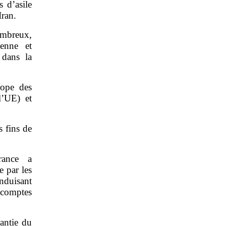
 d’asile
Iran.
nombreux,
éenne et
 dans la
rope des
l’UE) et
s fins de
rance a
 par les
nduisant
 comptes
rantie du