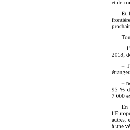
et de co
Et 
frontiè
prochai
Tou
– l
2018, de
– l
étranger
– n
95 % de
7 000 ex
En 
l’Europ
autres,
à une vé