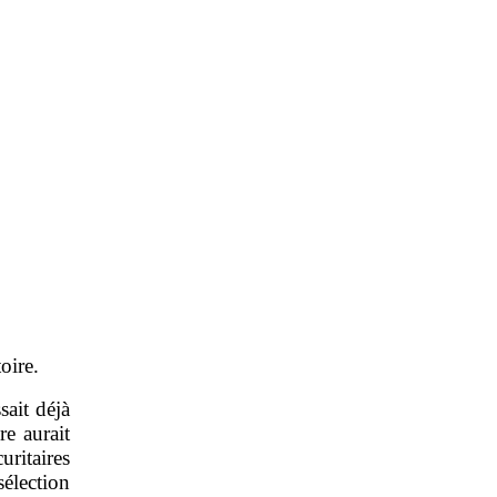
oire.
sait déjà
e aurait
uritaires
élection