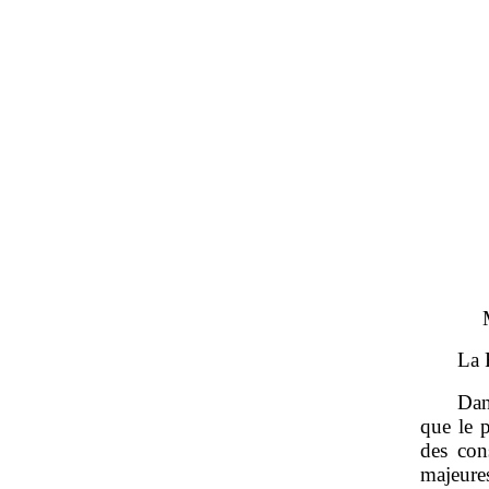
La 
Dan
que le 
des cons
majeure