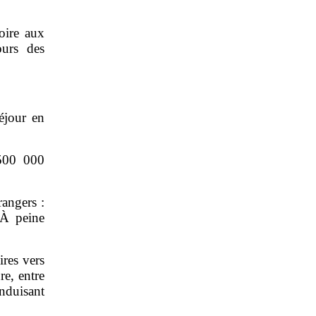
toire aux
ours des
éjour en
 500 000
rangers :
 À peine
res vers
e, entre
nduisant