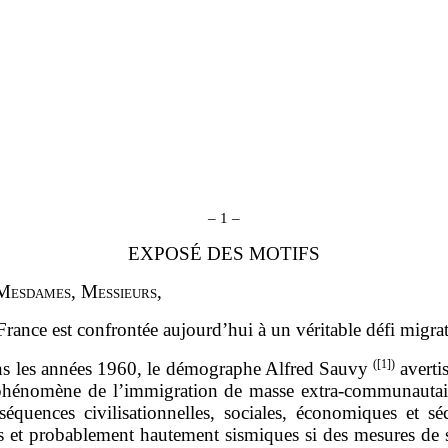
–
1
–
EXPOSÉ DES MOTIFS
M
esdames
, M
essieurs
,
France est confrontée aujourd’hui à un véritable défi migrat
(
[1]
)
s les années 1960, le démographe Alfred Sauvy
avertis
phénomène de l’immigration de masse extra‑communautair
équences civilisationnelles, sociales, économiques et séc
s et probablement hautement sismiques si des mesures de s