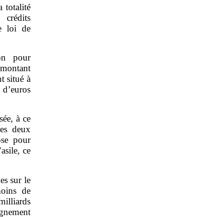
 totalité
crédits
e loi de
ion pour
 montant
t situé à
d’euros
sée, à ce
ces deux
ose pour
sile, ce
es sur le
moins de
milliards
ignement