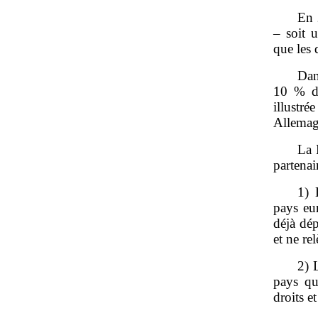
En 
– soit 
que les 
Dan
10 % da
illustré
Allemag
La 
partena
1) 
pays eu
déjà dé
et ne re
2) 
pays qu
droits et