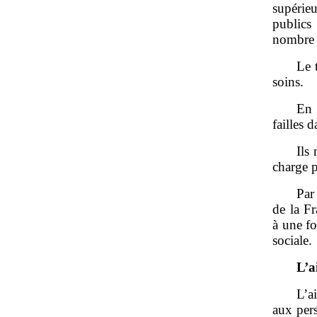
supérie
publics 
nombre 
Le 
soins.
En 
failles 
Ils
charge p
Par 
de la F
à une fo
sociale.
L
’
a
L’a
aux pers