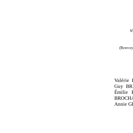
v
(Renvoyé
Valéri
Guy BR
Émilie
BROCH
Annie 