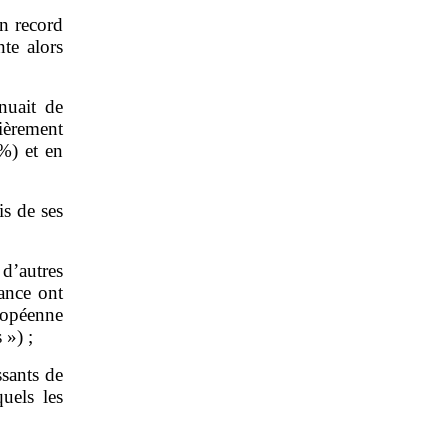
n record
te alors
nuait de
ièrement
 %) et en
is de ses
d’autres
ance ont
ropéenne
 ») ;
ssants de
uels les