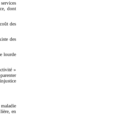
services
ice, dont
 coût des
xiste des
ne lourde
ctivité »
parenter
injustice
e maladie
lière, en