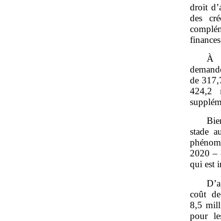
droit d’
des cr
complém
finances 
À t
demande
de 317,7
424,2 
supplém
Bie
stade a
phénomè
2020 – 
qui est 
D’a
coût de
8,5 mill
pour le