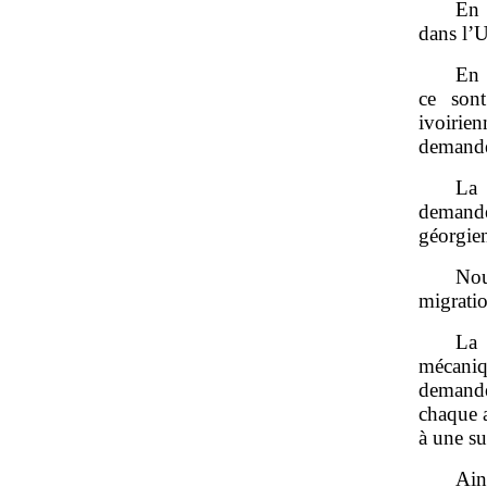
En 
dans l’U
En 
ce sont
ivoirie
demande
La 
demande
géorgie
Nou
migratio
La
mécaniq
demande
chaque 
à une su
Ain