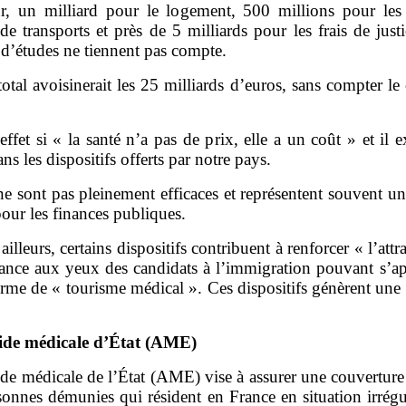
ur, un milliard pour le logement, 500 millions pour les 
de transports et près de 5 milliards pour les frais de just
d’études ne tiennent pas compte.
total avoisinerait les 25 milliards d’euros, sans compter le
effet si « la santé n’a pas de prix, elle a un coût » et il e
dans les dispositifs offerts par notre pays.
 ne sont pas pleinement efficaces et représentent souvent u
our les finances publiques.
ailleurs, certains dispositifs contribuent à renforcer « l’attra
rance aux yeux des candidats à l’immigration pouvant s’ap
rme de « tourisme médical ». Ces dispositifs génèrent une 
ide médicale d
’
É
tat (AME)
ide médicale de l’État (AME) vise à assurer une couvertur
onnes démunies qui résident en France en situation irrégu