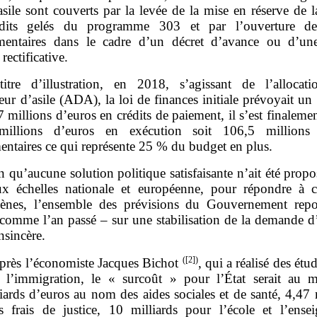
asile sont couverts par la levée de la mise en réserve de la
édits gelés du programme 303 et par l’ouverture de 
entaires dans le cadre d’un décret d’avance ou d’un
rectificative.
itre d’illustration, en 2018, s’agissant de l’allocat
ur d’asile (ADA), la loi de finances initiale prévoyait un
 millions d’euros en crédits de paiement, il s’est finalemen
millions d’euros en exécution soit 106,5 millions 
entaires ce qui représente 25 % du budget en plus.
n qu’aucune solution politique satisfaisante n’ait été propo
ux échelles nationale et européenne, pour répondre à 
nes, l’ensemble des prévisions du Gouvernement rep
comme l’an passé – sur une stabilisation de la demande d’a
insincère.
(
[2]
)
près l’économiste Jacques Bichot
, qui a réalisé des étud
 l’immigration, le « surcoût » pour l’État serait au 
iards d’euros au nom des aides sociales et de santé, 4,47 
s frais de justice, 10 milliards pour l’école et l’ense