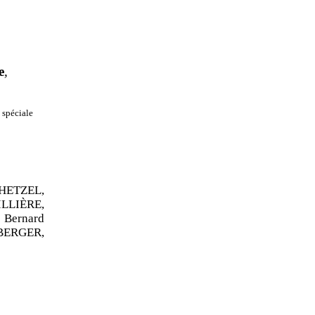
e
,
 spéciale
 HETZEL,
LLIÈRE,
Bernard
BERGER,