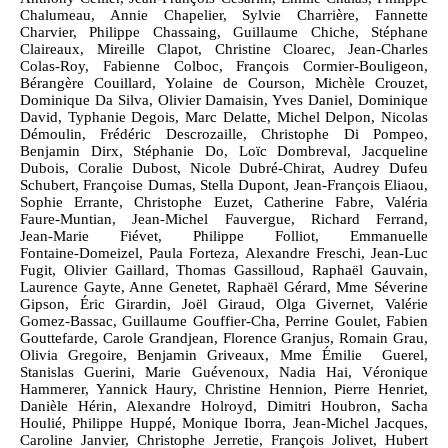
Chalumeau, Annie Chapelier, Sylvie Charrière, Fannette
Charvier, Philippe Chassaing, Guillaume Chiche, Stéphane
Claireaux, Mireille Clapot, Christine Cloarec, Jean‑Charles
Colas‑Roy, Fabienne Colboc, François Cormier‑Bouligeon,
Bérangère Couillard, Yolaine de Courson, Michèle Crouzet,
Dominique Da Silva, Olivier Damaisin, Yves Daniel, Dominique
David, Typhanie Degois, Marc Delatte, Michel Delpon, Nicolas
Démoulin, Frédéric Descrozaille, Christophe Di Pompeo,
Benjamin Dirx, Stéphanie Do, Loïc Dombreval, Jacqueline
Dubois, Coralie Dubost, Nicole Dubré‑Chirat, Audrey Dufeu
Schubert, Françoise Dumas, Stella Dupont, Jean‑François Eliaou,
Sophie Errante, Christophe Euzet, Catherine Fabre, Valéria
Faure‑Muntian, Jean‑Michel Fauvergue, Richard Ferrand,
Jean‑Marie Fiévet, Philippe Folliot, Emmanuelle
Fontaine‑Domeizel, Paula Forteza, Alexandre Freschi, Jean‑Luc
Fugit, Olivier Gaillard, Thomas Gassilloud, Raphaël Gauvain,
Laurence Gayte, Anne Genetet, Raphaël Gérard, Mme Séverine
Gipson, Éric Girardin, Joël Giraud, Olga Givernet, Valérie
Gomez‑Bassac, Guillaume Gouffier‑Cha, Perrine Goulet, Fabien
Gouttefarde, Carole Grandjean, Florence Granjus, Romain Grau,
Olivia Gregoire, Benjamin Griveaux, Mme Émilie Guerel,
Stanislas Guerini, Marie Guévenoux, Nadia Hai, Véronique
Hammerer, Yannick Haury, Christine Hennion, Pierre Henriet,
Danièle Hérin, Alexandre Holroyd, Dimitri Houbron, Sacha
Houlié, Philippe Huppé, Monique Iborra, Jean‑Michel Jacques,
Caroline Janvier, Christophe Jerretie, François Jolivet, Hubert