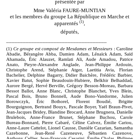
présentée par
Mme
V
aléria FAURE
‑
MUNTIAN
et les membres du groupe La République en Marche et
(1)
apparentés
,
d
éputés
,
____________________________________
(1)
Ce groupe est composé de Mesdames et Messieurs
: Caroline
Abadie, Bérangère Abba, Damien Adam, Lénaïck Adam, Saïd
Ahamada, Éric Alauzet, Ramlati Ali, Aude Amadou, Patrice
Anato, Pieyre‑Alexandre Anglade, Jean‑Philippe Ardouin,
Christophe Arend, Stéphanie Atger, Laetitia Avia, Florian
Bachelier, Delphine Bagarry, Didier Baichère, Frédéric Barbier,
Xavier Batut, Sophie Beaudouin‑Hubiere, Belkhir Belhaddad,
Aurore Bergé, Hervé Berville, Grégory Besson‑Moreau, Barbara
Bessot Ballot, Anne Blanc, Christophe Blanchet, Yves Blein,
Pascal Bois, Bruno Bonnell, Aude Bono‑Vandorme, Julien
Borowczyk, Éric Bothorel, Florent Boudié, Brigitte
Bourguignon, Bertrand Bouyx, Pascale Boyer, Yaël Braun‑Pivet,
Jean‑Jacques Bridey, Blandine Brocard, Anne Brugnera, Danielle
Brulebois, Anne‑France Brunet, Stéphane Buchou, Carole
Bureau‑Bonnard, Pierre Cabaré, Céline Calvez, Émilie Cariou,
Anne‑Laure Cattelot, Lionel Causse, Danièle Cazarian, Samantha
Cazebonne, Jean‑René Cazeneuve, Sébastien Cazenove,
Anthony Cellier, Jean‑François Cesarini, Émilie Chalas, Philippe