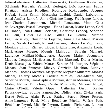
Julien‑Laferriere, Catherine Kamowski, Guillaume Kasbarian,
Stéphanie Kerbarh, Yannick Kerlogot, Loïc Kervran, Fadila
Khattabi, Anissa Khedher, Rodrigue Kokouendo, Jacques
Krabal, Sonia Krimi, Mustapha Laabid, Daniel Labaronne,
Amal‑Amélia Lakrafi, Anne‑Christine Lang, Frédérique Lardet,
Jean‑Charles Larsonneur, Michel Lauzzana, Mme Célia
de Lavergne, Pascal Lavergne, Fiona Lazaar, Marie Lebec, Gaël
Le Bohec, Jean‑Claude Leclabart, Charlotte Lecocq, Sandrine
Le Feur, Didier Le Gac, Gilles Le Gendre, Martine
Leguille‑Balloy, Christophe Lejeune, Annaïg Le Meur, Marion
Lenne, Nicole Le Peih, Roland Lescure, Fabrice Le Vigoureux,
Monique Limon, Richard Lioger, Brigitte Liso, Alexandra Louis,
Marie‑Ange Magne, Mounir Mahjoubi, Sylvain Maillard,
Laurence Maillart‑Méhaignerie, Jacques Maire, Jacqueline
Maquet, Jacques Marilossian, Sandra Marsaud, Didier Martin,
Denis Masséglia, Fabien Matras, Sereine Mauborgne, Stéphane
Mazars, Jean François Mbaye, Graziella Melchior, Ludovic
Mendes, Thomas Mesnier, Marjolaine Meynier‑Millefert, Monica
Michel, Thierry Michels, Patricia Mirallès, Jean‑Michel Mis,
Sandrine Mörch, Jean‑Baptiste Moreau, Adrien Morenas, Cendra
Motin, Naïma Moutchou, Cécile Muschotti, Mickaël Nogal,
Claire O’Petit, Valérie Oppelt, Catherine Osson, Xavier
Paluszkiewicz, Sophie Panonacle, Didier Paris, Zivka Park,
Hervé Pellois, Alain Perea, Patrice Perrot, Pierre Person,
Anne‑Laurence Petel, Mme Bénédicte Pételle, Valérie Petit,
Bénédicte Peyrol, Michèle Peyron, Damien Pichereau, Laurent