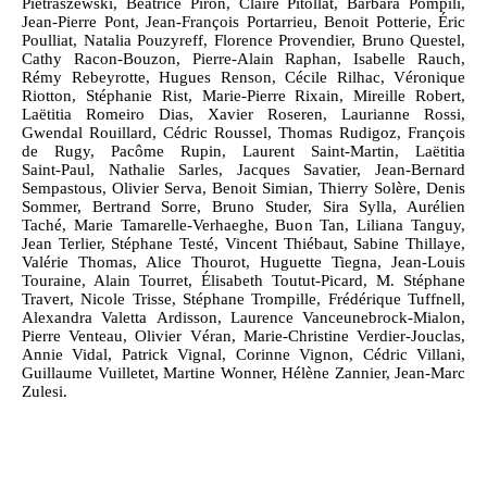
Pietraszewski, Béatrice Piron, Claire Pitollat, Barbara Pompili,
Jean‑Pierre Pont, Jean‑François Portarrieu, Benoit Potterie, Éric
Poulliat, Natalia Pouzyreff, Florence Provendier, Bruno Questel,
Cathy Racon‑Bouzon, Pierre‑Alain Raphan, Isabelle Rauch,
Rémy Rebeyrotte, Hugues Renson, Cécile Rilhac, Véronique
Riotton, Stéphanie Rist, Marie‑Pierre Rixain, Mireille Robert,
Laëtitia Romeiro Dias, Xavier Roseren, Laurianne Rossi,
Gwendal Rouillard, Cédric Roussel, Thomas Rudigoz, François
de Rugy, Pacôme Rupin, Laurent Saint‑Martin, Laëtitia
Saint‑Paul, Nathalie Sarles, Jacques Savatier, Jean‑Bernard
Sempastous, Olivier Serva, Benoit Simian, Thierry Solère, Denis
Sommer, Bertrand Sorre, Bruno Studer, Sira Sylla, Aurélien
Taché, Marie Tamarelle‑Verhaeghe, Buon Tan, Liliana Tanguy,
Jean Terlier, Stéphane Testé, Vincent Thiébaut, Sabine Thillaye,
Valérie Thomas, Alice Thourot, Huguette Tiegna, Jean‑Louis
Touraine, Alain Tourret, Élisabeth Toutut‑Picard, M. Stéphane
Travert, Nicole Trisse, Stéphane Trompille, Frédérique Tuffnell,
Alexandra Valetta Ardisson, Laurence Vanceunebrock‑Mialon,
Pierre Venteau, Olivier Véran, Marie‑Christine Verdier‑Jouclas,
Annie Vidal, Patrick Vignal, Corinne Vignon, Cédric Villani,
Guillaume Vuilletet, Martine Wonner, Hélène Zannier, Jean‑Marc
Zulesi.