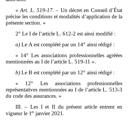
«
Art.
L.
519
‑
17
. – Un décret en Conseil d’État
précise les conditions et modalités d’application de la
présente section. »
2° Le I de l’article L. 612‑2 est ainsi modifié :
a)
Le A est complété par un 14° ainsi rédigé :
« 14° Les associations professionnelles agréées
mentionnées au I de l’article L. 519‑11 ».
b)
Le B est complété par un 12° ainsi rédigé :
« 12° Les associations professionnelles
représentatives mentionnées au I de l’article L. 513‑3
du code des assurances. »
III
.
–
Le
s
I et
II
du prés
ent article entre
nt
en
er
vigueur le
1
janvier
2021.