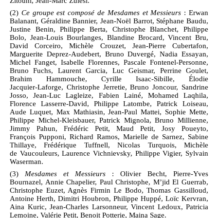
Zitouni, Jean‑Marc Zulesi.
(2)
Ce groupe est composé de Mesdames et Messieurs
: Erwan
Balanant, Géraldine Bannier, Jean‑Noël Barrot, Stéphane Baudu,
Justine Benin, Philippe Berta, Christophe Blanchet, Philippe
Bolo, Jean‑Louis Bourlanges, Blandine Brocard, Vincent Bru,
David Corceiro, Michèle Crouzet, Jean‑Pierre Cubertafon,
Marguerite Deprez‑Audebert, Bruno Duvergé, Nadia Essayan,
Michel Fanget, Isabelle Florennes, Pascale Fontenel‑Personne,
Bruno Fuchs, Laurent Garcia, Luc Geismar, Perrine Goulet,
Brahim Hammouche, Cyrille Isaac‑Sibille, Élodie
Jacquier‑Laforge, Christophe Jerretie, Bruno Joncour, Sandrine
Josso, Jean‑Luc Lagleize, Fabien Lainé, Mohamed Laqhila,
Florence Lasserre‑David, Philippe Latombe, Patrick Loiseau,
Aude Luquet, Max Mathiasin, Jean‑Paul Mattei, Sophie Mette,
Philippe Michel‑Kleisbauer, Patrick Mignola, Bruno Millienne,
Jimmy Pahun, Frédéric Petit, Maud Petit, Josy Poueyto,
François Pupponi, Richard Ramos, Marielle de Sarnez, Sabine
Thillaye, Frédérique Tuffnell, Nicolas Turquois, Michèle
de Vaucouleurs, Laurence Vichnievsky, Philippe Vigier, Sylvain
Waserman.
(3)
Mesdames et Messieurs
: Olivier Becht, Pierre‑Yves
Bournazel, Annie Chapelier, Paul Christophe, M’jid El Guerrab,
Christophe Euzet, Agnès Firmin Le Bodo, Thomas Gassilloud,
Antoine Herth, Dimitri Houbron, Philippe Huppé, Loïc Kervran,
Aina Kuric, Jean‑Charles Larsonneur, Vincent Ledoux, Patricia
Lemoine, Valérie Petit, Benoit Potterie, Maina Sage.