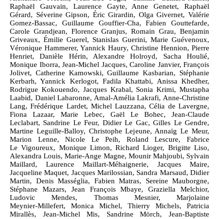
Raphaël Gauvain, Laurence Gayte, Anne Genetet, Raphaël
Gérard, Séverine Gipson, Éric Girardin, Olga Givernet, Valérie
Gomez‑Bassac, Guillaume Gouffier‑Cha, Fabien Gouttefarde,
Carole Grandjean, Florence Granjus, Romain Grau, Benjamin
Griveaux, Émilie Guerel, Stanislas Guerini, Marie Guévenoux,
Véronique Hammerer, Yannick Haury, Christine Hennion, Pierre
Henriet, Danièle Hérin, Alexandre Holroyd, Sacha Houlié,
Monique Iborra, Jean‑Michel Jacques, Caroline Janvier, François
Jolivet, Catherine Kamowski, Guillaume Kasbarian, Stéphanie
Kerbarh, Yannick Kerlogot, Fadila Khattabi, Anissa Khedher,
Rodrigue Kokouendo, Jacques Krabal, Sonia Krimi, Mustapha
Laabid, Daniel Labaronne, Amal‑Amélia Lakrafi, Anne‑Christine
Lang, Frédérique Lardet, Michel Lauzzana, Célia de Lavergne,
Fiona Lazaar, Marie Lebec, Gaël Le Bohec, Jean‑Claude
Leclabart, Sandrine Le Feur, Didier Le Gac, Gilles Le Gendre,
Martine Leguille‑Balloy, Christophe Lejeune, Annaïg Le Meur,
Marion Lenne, Nicole Le Peih, Roland Lescure, Fabrice
Le Vigoureux, Monique Limon, Richard Lioger, Brigitte Liso,
Alexandra Louis, Marie‑Ange Magne, Mounir Mahjoubi, Sylvain
Maillard, Laurence Maillart‑Méhaignerie, Jacques Maire,
Jacqueline Maquet, Jacques Marilossian, Sandra Marsaud, Didier
Martin, Denis Masséglia, Fabien Matras, Sereine Mauborgne,
Stéphane Mazars, Jean François Mbaye, Graziella Melchior,
Ludovic Mendes, Thomas Mesnier, Marjolaine
Meynier‑Millefert, Monica Michel, Thierry Michels, Patricia
Mirallès, Jean‑Michel Mis, Sandrine Mörch, Jean‑Baptiste