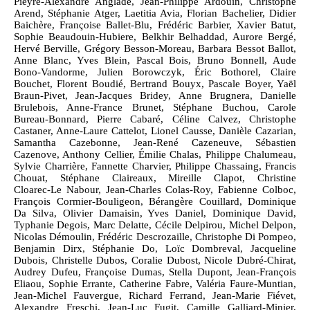
Pieyre‑Alexandre Anglade, Jean‑Philippe Ardouin, Christophe
Arend, Stéphanie Atger, Laetitia Avia, Florian Bachelier, Didier
Baichère, Françoise Ballet‑Blu, Frédéric Barbier, Xavier Batut,
Sophie Beaudouin‑Hubiere, Belkhir Belhaddad, Aurore Bergé,
Hervé Berville, Grégory Besson‑Moreau, Barbara Bessot Ballot,
Anne Blanc, Yves Blein, Pascal Bois, Bruno Bonnell, Aude
Bono‑Vandorme, Julien Borowczyk, Éric Bothorel, Claire
Bouchet, Florent Boudié, Bertrand Bouyx, Pascale Boyer, Yaël
Braun‑Pivet, Jean‑Jacques Bridey, Anne Brugnera, Danielle
Brulebois, Anne‑France Brunet, Stéphane Buchou, Carole
Bureau‑Bonnard, Pierre Cabaré, Céline Calvez, Christophe
Castaner, Anne‑Laure Cattelot, Lionel Causse, Danièle Cazarian,
Samantha Cazebonne, Jean‑René Cazeneuve, Sébastien
Cazenove, Anthony Cellier, Émilie Chalas, Philippe Chalumeau,
Sylvie Charrière, Fannette Charvier, Philippe Chassaing, Francis
Chouat, Stéphane Claireaux, Mireille Clapot, Christine
Cloarec‑Le Nabour, Jean‑Charles Colas‑Roy, Fabienne Colboc,
François Cormier‑Bouligeon, Bérangère Couillard, Dominique
Da Silva, Olivier Damaisin, Yves Daniel, Dominique David,
Typhanie Degois, Marc Delatte, Cécile Delpirou, Michel Delpon,
Nicolas Démoulin, Frédéric Descrozaille, Christophe Di Pompeo,
Benjamin Dirx, Stéphanie Do, Loïc Dombreval, Jacqueline
Dubois, Christelle Dubos, Coralie Dubost, Nicole Dubré‑Chirat,
Audrey Dufeu, Françoise Dumas, Stella Dupont, Jean‑François
Eliaou, Sophie Errante, Catherine Fabre, Valéria Faure‑Muntian,
Jean‑Michel Fauvergue, Richard Ferrand, Jean‑Marie Fiévet,
Alexandre Freschi, Jean‑Luc Fugit, Camille Galliard‑Minier,