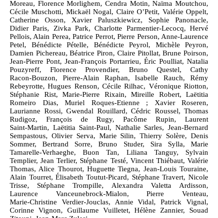
Moreau, Florence Morlighem, Cendra Motin, Naïma Moutchou,
Cécile Muschotti, Mickaël Nogal, Claire O’Petit, Valérie Oppelt,
Catherine Osson, Xavier Paluszkiewicz, Sophie Panonacle,
Didier Paris, Zivka Park, Charlotte Parmentier‑Lecocq, Hervé
Pellois, Alain Perea, Patrice Perrot, Pierre Person, Anne‑Laurence
Petel, Bénédicte Pételle, Bénédicte Peyrol, Michèle Peyron,
Damien Pichereau, Béatrice Piron, Claire Pitollat, Brune Poirson,
Jean‑Pierre Pont, Jean‑François Portarrieu, Éric Poulliat, Natalia
Pouzyreff, Florence Provendier, Bruno Questel, Cathy
Racon‑Bouzon, Pierre‑Alain Raphan, Isabelle Rauch, Rémy
Rebeyrotte, Hugues Renson, Cécile Rilhac, Véronique Riotton,
Stéphanie Rist, Marie‑Pierre Rixain, Mireille Robert, Laëtitia
Romeiro Dias, Muriel Roques‑Etienne ; Xavier Roseren,
Laurianne Rossi, Gwendal Rouillard, Cédric Roussel, Thomas
Rudigoz, François de Rugy, Pacôme Rupin, Laurent
Saint‑Martin, Laëtitia Saint‑Paul, Nathalie Sarles, Jean‑Bernard
Sempastous, Olivier Serva, Marie Silin, Thierry Solère, Denis
Sommer, Bertrand Sorre, Bruno Studer, Sira Sylla, Marie
Tamarelle‑Verhaeghe, Buon Tan, Liliana Tanguy, Sylvain
Templier, Jean Terlier, Stéphane Testé, Vincent Thiébaut, Valérie
Thomas, Alice Thourot, Huguette Tiegna, Jean‑Louis Touraine,
Alain Tourret, Élisabeth Toutut‑Picard, Stéphane Travert, Nicole
Trisse, Stéphane Trompille, Alexandra Valetta Ardisson,
Laurence Vanceunebrock‑Mialon, Pierre Venteau,
Marie‑Christine Verdier‑Jouclas, Annie Vidal, Patrick Vignal,
Corinne Vignon, Guillaume Vuilletet, Hélène Zannier, Souad