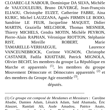
CLOAREC
‑
LE
NABOUR, Dominique DA
SILVA, Michèle
de
VAUCOULEURS, Bruno DUVERGÉ, Jean
‑
François
ELIAOU, Christophe EUZET, Catherine FABRE, Aina
KURIC, Michel LAUZZANA, Agnès FIRMIN
LE
BODO,
Sandrine LE
FEUR, Jacqueline MAQUET, Didier
MARTIN, Graziella MELCHIOR, Thomas MESNIER,
Thierry MICHELS, Cendra MOTIN, Michèle PEYRON,
Pierre
‑
Alain RAPHAN, Véronique RIOTTON, Stéphanie
RIST, Mireille ROBERT, Marie
TAMARELLE
‑
VERHAEGUE, Laurence
VANCEUNEBROCK, Corinne VIGNON, Christophe
CASTANER, Fadila KHATTABI, Patrick MIGNOLA,
Olivier BECHT, les membres du groupe La République en
(1)
Marche et
apparentés
, les membres du groupe
(2)
Mouvement Démocrate et Démocrates apparentés
et
(3)
des membres du Groupe Agir ensemble
,
députés.
____________________________________
(1)
Ce groupe est composé de Mesdames et Messieurs
: Caroline
Abadie, Damien Adam, Lénaïck Adam, Saïd Ahamada, Éric
Alauzet, Ramlati Ali, Aude Amadou, Patrice Anato,