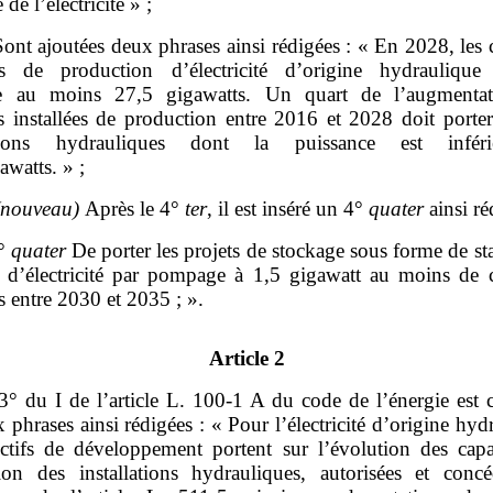
de l’électricité » ;
ont ajoutées deux phrases ainsi rédigées : « En 2028, les 
ées de production d’électricité d’origine hydraulique
re au moins 27,5 gigawatts. Un quart de l’augmenta
és installées de production entre 2016 et 2028 doit porter
lations hydrauliques dont la puissance est infér
watts. » ;
(nouveau)
Après le 4°
ter
, il est inséré un 4°
quater
ainsi ré
4°
quater
De porter les projets de stockage sous forme de st
rt d’électricité par pompage à 1,5 gigawatt au moins de c
es entre 2030 et 2035 ; ».
Article 2
3° du I de l’article L. 100‑1 A du code de l’énergie est 
 phrases ainsi rédigées : « Pour l’électricité d’origine hyd
ectifs de développement portent sur l’évolution des capa
ion des installations hydrauliques, autorisées et conc