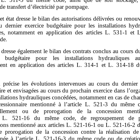
 de transfert d’électricité par pompage.
et état dresse le bilan des autorisations délivrées ou renou
u dernier exercice budgétaire pour les installations hydr
ées, notamment en application des articles L. 531‑1 et 
de.
l dresse également le bilan des contrats conclus au cours d
e budgétaire pour les installations hydrauliques aut
nt en application des articles L. 314‑1 et L. 314‑18
l précise les évolutions intervenues au cours du dernier 
re et envisagées au cours du prochain exercice dans l’org
tallations hydrauliques concédées, notamment en cas de ch
essionnaire mentionné à l’article L. 521‑3 du même 
ellement ou de prorogation de la concession ment
cle L. 521‑16 du même code, de regroupement de pl
ions mentionné aux articles L. 521‑16‑1 ou L. 521‑16‑2
e prorogation de la concession contre la réalisation de
née à l’article L. 521‑16‑3 du même code ou de créati