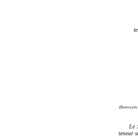
t
(Renvoyée 
Le 
teneur s