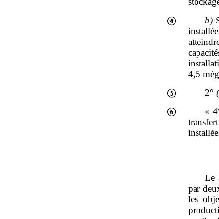
stockage 
b)
S
install
atteind
capacit
instal
4,5 méga
2°
« 
transfe
installé
Le 
par deux
les obj
product