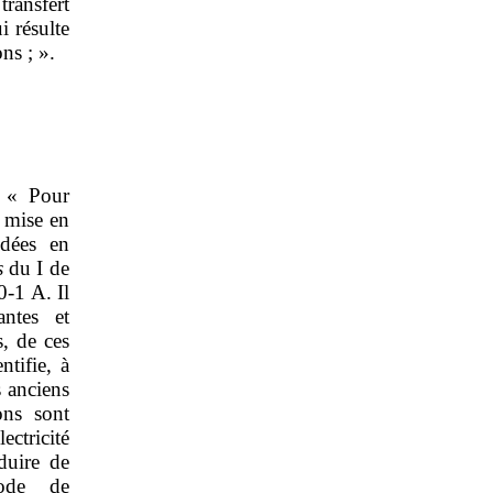
ransfert
i résulte
ons ; ».
: « Pour
e mise en
édées en
s
du I de
0‑1 A. Il
antes et
s, de ces
ntifie, à
s anciens
ons sont
ectricité
duire de
code de