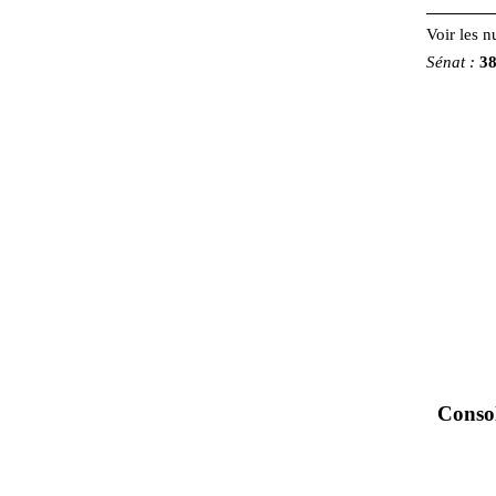
Voir les 
Sénat
:
3
Consol