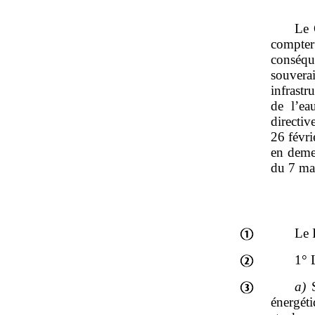
Le 
compter
conséqu
souvera
infrastr
de l’ea
direct
26 févri
en deme
du 7 ma
Le 
1° 
a)
S
énergéti