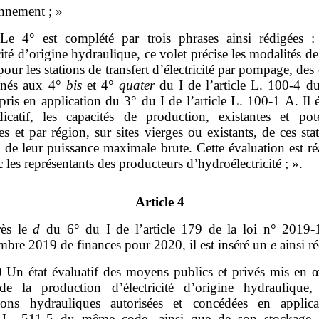
onnement ; »
Le 4° est complété par trois phrases ainsi rédigées 
icité d’origine hydraulique, ce volet précise les modalités d
our les stations de transfert d’électricité par pompage, des 
nnés aux 4°
bis
et 4°
quater
du I de l’article L. 100‑4 du
pris en application du 3° du I de l’article L. 100‑1 A. Il 
ndicatif, les capacités de production, existantes et poten
es et par région, sur sites vierges ou existants, de ces sta
 de leur puissance maximale brute. Cette évaluation est ré
c les représentants des producteurs d’hydroélectricité ; ».
Article 4
ès le
d
du 6° du I de l’article 179 de la loi n° 2019
mbre 2019 de finances pour 2020, il est inséré un
e
ainsi ré
)
Un état évaluatif des moyens publics et privés mis en 
de la production d’électricité d’origine hydraulique,
ations hydrauliques autorisées et concédées en applic
le L. 511‑5 du même code, ainsi que de son stockage,