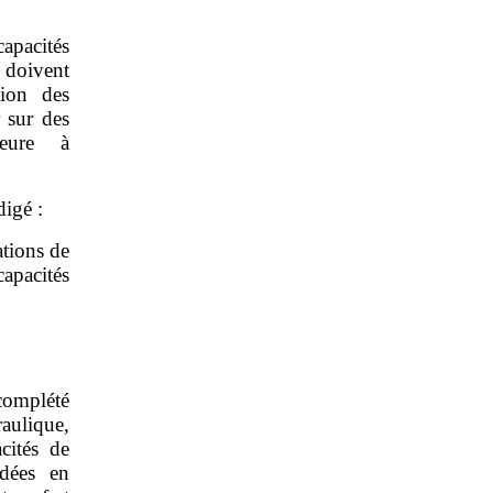
capacités
 doivent
tion des
 sur des
ieure à
digé :
ations de
apacités
complété
raulique,
cités de
édées en