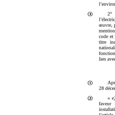
l’envir
2° 
l’électr
œuvre, p
mentio
code et 
titre i
national
fonction
lien ave
Apr
28 déce
«
e
faveur 
install
l’artic