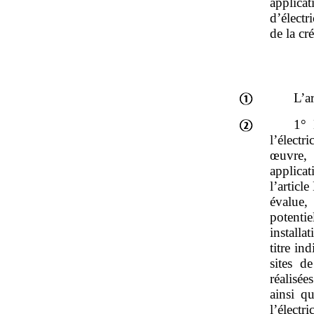
applica
d’électr
de la cr
L’a
1° 
l’électr
œuvre, 
applicat
l’articl
évalue,
potentie
installa
titre in
sites d
réalisée
ainsi q
l’élec