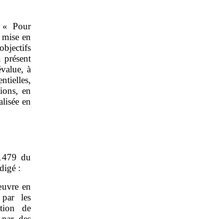
: « Pour
e mise en
objectifs
 présent
évalue, à
tielles,
tions, en
alisée en
‑1479 du
digé :
œuvre en
 par les
ation de
 par des