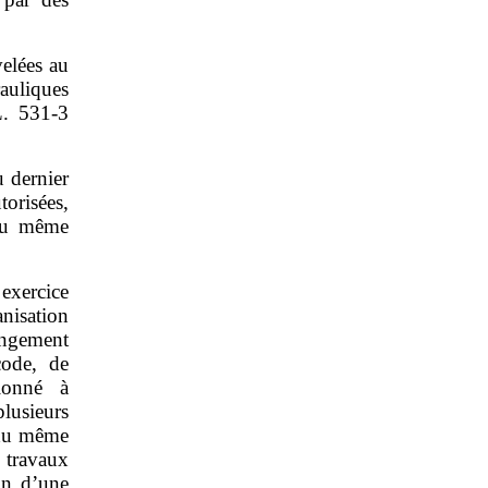
velées au
auliques
L. 531‑3
u dernier
orisées,
 du même
exercice
anisation
angement
code, de
ionné à
usieurs
 du même
 travaux
on d’une