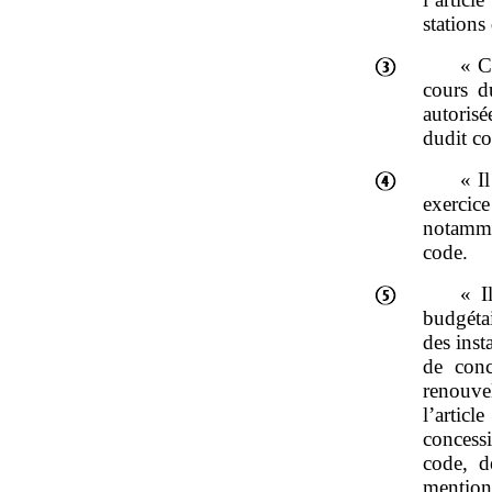
stations
« C
cours d
autoris
dudit co
« I
exercic
notamme
code.
« I
budgétai
des ins
de conc
renouv
l’arti
concess
code, d
mention