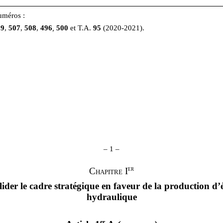
numéros :
89
,
507
,
508
,
496
,
500
et T.A.
95
(2020‑2021).
– 1 –
er
Chapitre I
ider le cadre stratégique en faveur de la production d’
hydraulique
er