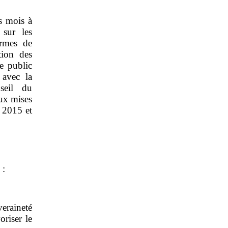
s mois à
 sur les
ermes de
tion des
ce public
 avec la
seil du
aux mises
 2015 et
 :
veraineté
oriser le