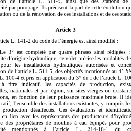
tion de l’article L. 511‑5, ainsi que des stations de t
icité par pompage. Ils précisent la part de cette évolution qu
éation ou de la rénovation de ces installations et de ces stati
Article 3
rticle L. 141‑2 du code de l’énergie est ainsi modifié :
Le 3° est complété par quatre phrases ainsi rédigées 
icité d’origine hydraulique, ce volet précise les modalités d
pour les installations hydrauliques autorisées et conc
ion de l’article L. 511‑5, des objectifs mentionnés au 4°
bi
e L. 100‑4 et pris en application du 3° du I de l’article L. 10
 à titre indicatif, les capacités de production, exist
lles, nationales et par région, sur sites vierges ou existant
tions, en fonction de leur puissance maximale brute. Il ide
dicatif, l’ensemble des installations existantes, y compris le
e production désaffectés. Ces évaluations et identificati
s en lien avec les représentants des producteurs d’hydroél
ue des propriétaires de moulins à eau équipés pour pro
tricité mentionnés à l’article L. 214‑18‑1 du 