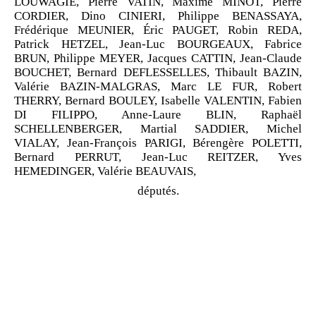
LOUWAGIE, Pierre VATIN, Maxime MINOT, Pierre
CORDIER, Dino CINIERI, Philippe BENASSAYA,
Frédérique MEUNIER, Éric PAUGET, Robin REDA,
Patrick HETZEL, Jean
‑
Luc BOURGEAUX, Fabrice
BRUN, Philippe MEYER, Jacques CATTIN, Jean
‑
Claude
BOUCHET, Bernard DEFLESSELLES, Thibault BAZIN,
Valérie BAZIN
‑
MALGRAS, Marc LE
FUR, Robert
THERRY, Bernard BOULEY, Isabelle VALENTIN, Fabien
DI
FILIPPO, Anne
‑
Laure BLIN, Raphaël
SCHELLENBERGER, Martial SADDIER, Michel
VIALAY, Jean
‑
François PARIGI, Bérengère POLETTI,
Bernard PERRUT, Jean
‑
Luc REITZER, Yves
HEMEDINGER, Valérie BEAUVAIS,
députés.