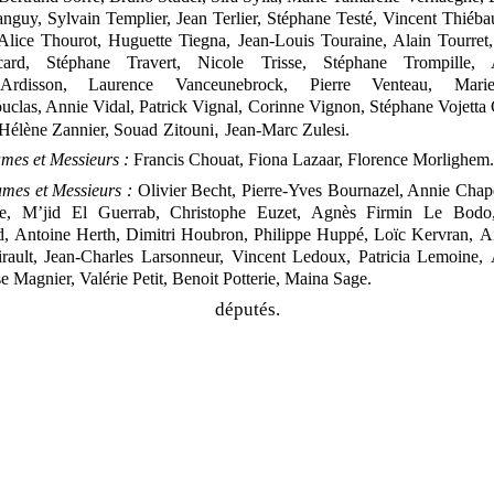
anguy, Sylvain Templier, Jean Terlier, Stéphane Testé, Vincent Thiébau
Alice Thourot, Huguette Tiegna, Jean
‑
Louis Touraine, Alain Tourret,
card, Stéphane Travert, Nicole Trisse, Stéphane Trompille, 
Ardisson, Laurence Vanceunebrock, Pierre Venteau, Mari
ouclas, Annie Vidal, Patrick Vignal, Corinne Vignon, Stéphane Vojetta
,
, Hélène Zannier, Souad
Zitouni
Jean
‑
Marc Zulesi.
mes et Messieurs
:
Francis Chouat, Fiona Lazaar, Florence Morlighem
mes et Messieurs
:
Olivier Becht, Pierre
‑
Yves Bournazel, Annie Chape
e, M’jid
El
Guerrab, Christophe Euzet, Agnès Firmin Le Bod
d, Antoine Herth, Dimitri Houbron, Philippe Huppé,
Loïc Kervran,
A
ault, Jean
‑
Charles Larsonneur, Vincent Ledoux, Patricia Lemoine,
se Magnier, Valérie Petit, Benoit Potterie, Maina Sage.
députés.