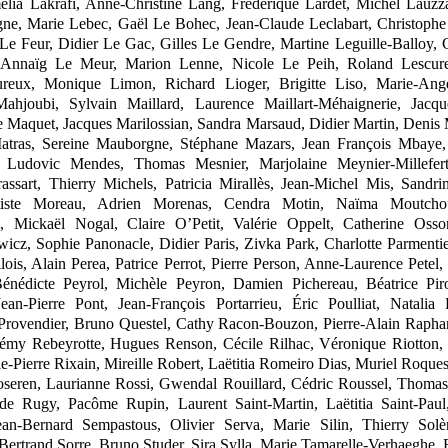
lia Lakrafi, Anne
‑
Christine Lang, Frédérique Lardet, Michel Lauzz
gne, Marie Lebec, Gaël Le
Bohec, Jean
‑
Claude Leclabart, Christophe
 Le
Feur, Didier Le
Gac, Gilles Le
Gendre, Martine Leguille
‑
Balloy, 
 Annaïg Le
Meur, Marion Lenne, Nicole Le
Peih, Roland Lescure
reux, Monique Limon, Richard Lioger, Brigitte Liso, Marie
‑
Ang
ahjoubi, Sylvain Maillard, Laurence Maillart
‑
Méhaignerie, Jacqu
e Maquet, Jacques Marilossian, Sandra Marsaud, Didier Martin, Denis 
atras, Sereine Mauborgne, Stéphane Mazars, Jean
François Mbaye,
, Ludovic Mendes, Thomas Mesnier, Marjolaine Meynier
‑
Millefe
assart, Thierry Michels, Patricia Mirallès, Jean
‑
Michel Mis, Sandri
tiste Moreau, Adrien Morenas, Cendra Motin, Naïma Moutchou
i, Mickaël Nogal, Claire O’Petit, Valérie Oppelt, Catherine Osso
wicz, Sophie Panonacle, Didier Paris, Zivka Park, Charlotte Parmenti
lois, Alain
Perea, Patrice Perrot, Pierre Person, Anne
‑
Laurence Petel,
Bénédicte Peyrol, Michèle Peyron, Damien Pichereau, Béatrice Pir
Jean
‑
Pierre Pont, Jean
‑
François Portarrieu, Éric Poulliat, Natalia 
Provendier, Bruno Questel, Cathy Racon
‑
Bouzon, Pierre
‑
Alain Raphan
émy Rebeyrotte, Hugues Renson, Cécile Rilhac, Véronique Riotton, 
ie
‑
Pierre Rixain, Mireille Robert, Laëtitia Romeiro Dias, Muriel Roque
seren, Laurianne Rossi, Gwendal Rouillard, Cédric Roussel, Thoma
 de Rugy, Pacôme Rupin, Laurent Saint
‑
Martin, Laëtitia Saint
‑
Paul
ean
‑
Bernard Sempastous, Olivier Serva, Marie Silin, Thierry Solè
ertrand Sorre, Bruno Studer, Sira Sylla, Marie Tamarelle
‑
Verhaeghe, 