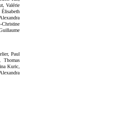
t, Valérie
 Élisabeth
Alexandra
e
‑
Christine
 Guillaume
.
lier,
Paul
o, Thomas
ina Kuric,
Alexandra