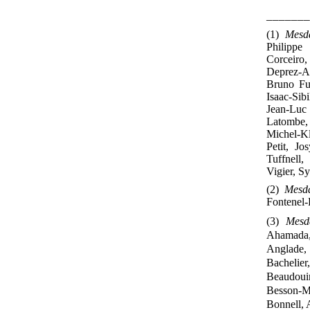
______
(1)
Mesd
Philippe
Corceiro
Deprez
‑
A
Bruno Fu
Isaac
‑
Sibi
Jean
‑
Luc
Latombe,
Michel
‑
Kl
Petit, Jo
Tuffnell,
Vigier, S
(2)
Mesd
Fontenel‑
(3)
Mesd
Ahamada,
Anglade, 
Bachelier
Beaudoui
Besson
‑
M
Bonnell,