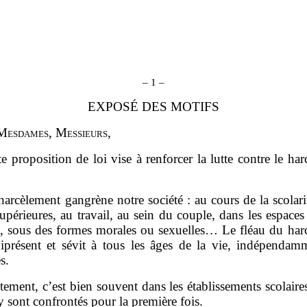
–
1
–
EXPOSÉ DES MOTIFS
M
esdames
, M
essieurs
,
te proposition de loi vise à renforcer la lutte contre le ha
harcèlement gangrène notre société : au cours de la scolari
upérieures, au travail, au sein du couple, dans les espaces
e, sous des formes morales ou sexuelles… Le fléau du har
iprésent et sévit à tous les âges de la vie, indépendam
es.
stement, c’est bien souvent dans les établissements scolaire
y sont confrontés pour la première fois.