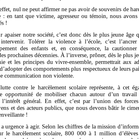
effet, nul ne peut affirmer ne pas avoir de souvenirs de ha
le : en tant que victime, agresseur ou témoin, nous avons 
s !
r apaiser notre société, c’est donc dès le plus jeune âge
intervenir. Tolérer la violence à l’école, c’est l’ancrer
pement des enfants et, en conséquence, la cautionner
des prochaines décennies. À l’inverse, prôner, dès le plus j
hie et les principes du vivre‑ensemble, permettrait aux ad
d’adopter des comportements plus respectueux de leurs pair
 de communication non violente.
lutte contre le harcèlement scolaire représente, à cet é
se opportunité de mobiliser chacun autour d’un travail c
 l’intérêt général. En effet, c’est par l’union des force
yens et des acteurs publics, que nous devons bâtir le cime
enveillante !
y a urgence à agir. Selon les chiffres de la mission d’infor
ur le harcèlement scolaire, 800 000 à 1 million d’élèves 