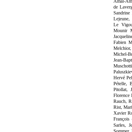
Amal
‑
Amé
de
Laver
Sandrine
Lejeune,
Le
Vigou
Mounir M
Jacquelin
Fabien M
Melchior
Michel
‑
Br
Jean
‑
Bap
Muschott
Paluszkie
Hervé Pel
Pételle, 
Pitollat, 
Florence 
Rauch, R
Rist, Mar
Xavier Ro
François
Sarles, J
Sommer, B