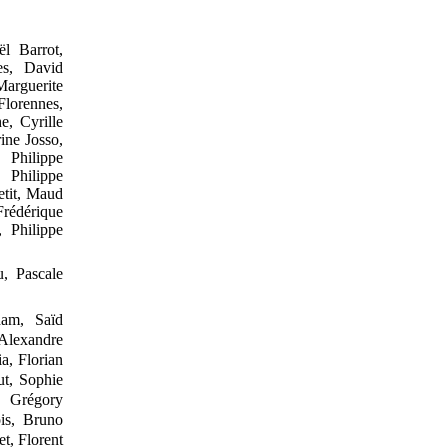
ël Barrot,
es, David
Marguerite
lorennes,
, Cyrille
ine Josso,
 Philippe
 Philippe
etit, Maud
rédérique
 Philippe
, Pascale
dam,
Saïd
Alexandre
a, Florian
ut, Sophie
, Grégory
is, Bruno
t, Florent