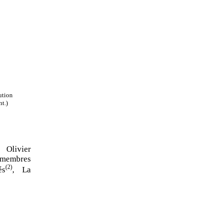
ution
t.)
Olivier
 membres
(2)
és
, La