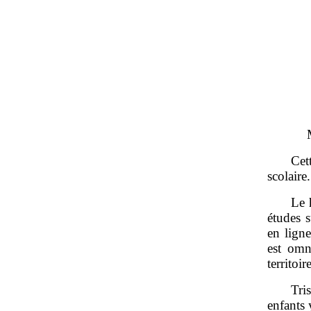
Cet
scolaire.
Le 
études s
en lign
est omn
territoir
Tri
enfants 