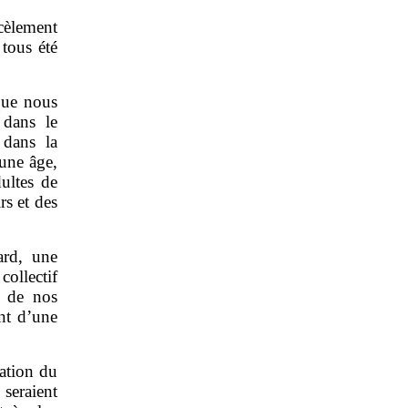
rcèlement
tous été
 que nous
 dans le
 dans la
eune âge,
ultes de
s et des
gard, une
ollectif
s de nos
nt d’une
mation du
seraient