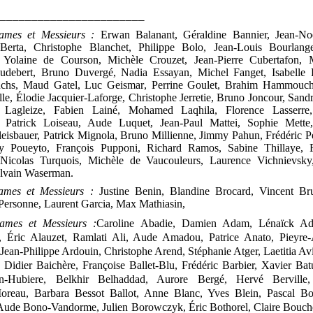
________________________
ames et Messieurs
:
Erwan Balanant, Géraldine Bannier, Jean
‑
No
 Berta, Christophe Blanchet, Philippe Bolo, Jean
‑
Louis Bourlang
, Yolaine de
Courson, Michèle Crouzet, Jean
‑
Pierre Cubertafon, 
udebert, Bruno Duvergé, Nadia Essayan, Michel Fanget, Isabelle F
chs, Maud Gatel, Luc
Geismar
, Perrine Goulet
, Brahim Hammouche
lle, Élodie Jacquier
‑
Laforge, Christophe Jerretie, Bruno Joncour, Sandr
 Lagleize, Fabien Lainé, Mohamed Laqhila, Florence Lasserre,
 Patrick Loiseau, Aude Luquet, Jean
‑
Paul Mattei, Sophie Mette,
eisbauer, Patrick Mignola, Bruno Millienne, Jimmy
Pahun, Frédéric P
sy Poueyto, François
Pupponi, Richard Ramos, Sabine Thillaye, F
 Nicolas Turquois, Michèle de
Vaucouleurs, Laurence Vichnievsky,
ylvain Waserman.
ames et Messieurs
:
Justine Benin, Blandine Brocard, Vincent Bru
Personne, Laurent Garcia, Max Mathiasin,
ames et Messieurs
:
Caroline Abadie, Damien Adam, Lénaïck A
 Éric Alauzet, Ramlati Ali, Aude Amadou, Patrice Anato, Pieyre
‑
Jean
‑
Philippe Ardouin, Christophe Arend, Stéphanie Atger, Laetitia Avi
, Didier Baichère,
Françoise Ballet
‑
Blu
, Frédéric Barbier, Xavier Bat
n
‑
Hubiere, Belkhir Belhaddad, Aurore Bergé, Hervé Berville
oreau, Barbara Bessot Ballot, Anne Blanc, Yves Blein, Pascal Bo
 Aude Bono
‑
Vandorme, Julien Borowczyk, Éric Bothorel, Claire Bouche