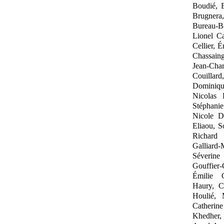
Boudié, 
Brugnera
Bureau
‑
B
Lionel Ca
Cellier, 
Chassain
Jean
‑
Char
Couillar
Dominiqu
Nicolas 
Stéphani
Nicole D
Eliaou, S
Richard 
Galliard
‑
Séverine
Gouffier
‑
Émilie
G
Haury, C
Houlié, 
Catherin
Khedher,