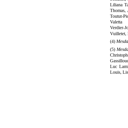
Liliana T
Thomas, 
Toutut
‑
Pi
Valetta
Verdier
‑
J
Vuilletet
(4)
Mesda
(5)
Mesda
Christoph
Gassillou
Luc Lamir
Louis,
Li