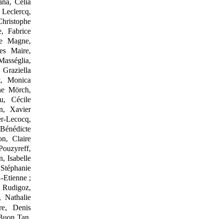
ana, Célia
 Leclercq,
Christophe
, Fabrice
e Magne,
es Maire,
Masséglia,
 Graziella
rt, Monica
ne Mörch,
, Cécile
n, Xavier
er
‑
Lecocq,
 Bénédicte
on, Claire
Pouzyreff,
, Isabelle
Stéphanie
s
‑
Etienne
;
s Rudigoz,
, Nathalie
,
re
Denis
Buon Tan,