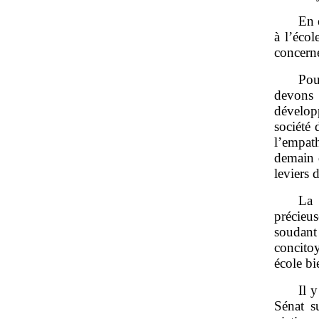
En 
à l’éco
concerné
Pou
devons 
dévelop
société 
l’empat
demain 
leviers
La 
précieu
soudant
concito
école bi
Il 
Sénat s