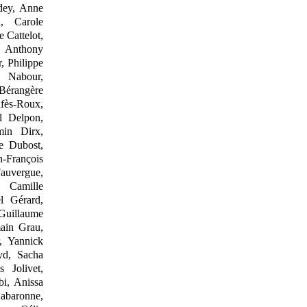
dey, Anne
, Carole
 Cattelot,
, Anthony
, Philippe
 Nabour,
Bérangère
fès
‑
Roux,
l Delpon,
in Dirx,
e Dubost,
n
‑
François
auvergue,
, Camille
l Gérard,
Guillaume
ain Grau,
, Yannick
yd, Sacha
 Jolivet,
i, Anissa
abaronne,