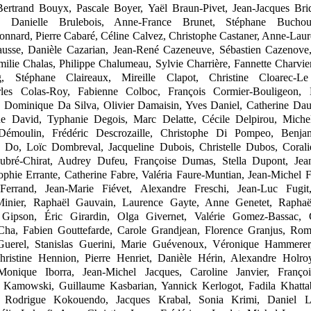
Bertrand Bouyx, Pascale Boyer, Yaël Braun
‑
Pivet, Jean
‑
Jacques Bri
, Danielle Brulebois, Anne
‑
France
Brunet, Stéphane Buchou
onnard, Pierre Cabaré, Céline
Calvez,
Christophe Castaner,
Anne
‑
Laure
usse, Danièle Cazarian, Jean
‑
René Cazeneuve, Sébastien Cazenove
Émilie Chalas, Philippe Chalumeau, Sylvie Charrière, Fannette Charvier
g, Stéphane Claireaux, Mireille Clapot, Christine Cloarec
‑
Le
les Colas
‑
Roy, Fabienne Colboc, François Cormier
‑
Bouligeon, 
d, Dominique Da
Silva, Olivier Damaisin, Yves Daniel, Catherine Dau
e David, Typhanie Degois, Marc Delatte, Cécile Delpirou, Miche
Démoulin, Frédéric Descrozaille, Christophe Di
Pompeo, Benjam
e Do, Loïc Dombreval, Jacqueline Dubois, Christelle Dubos, Corali
ubré
‑
Chirat, Audrey Dufeu, Françoise Dumas, Stella
Dupont, Jea
ophie Errante, Catherine Fabre, Valéria Faure
‑
Muntian, Jean
‑
Michel F
Ferrand, Jean
‑
Marie Fiévet, Alexandre Freschi, Jean
‑
Luc Fugit
Minier, Raphaël Gauvain, Laurence Gayte, Anne Genetet, Raphaë
 Gipson, Éric Girardin, Olga Givernet, Valérie Gomez
‑
Bassac, 
Cha, Fabien Gouttefarde, Carole Grandjean, Florence Granjus, Rom
uerel, Stanislas Guerini, Marie Guévenoux, Véronique Hammerer
hristine Hennion, Pierre Henriet, Danièle Hérin, Alexandre Holro
Monique Iborra, Jean
‑
Michel Jacques, Caroline Janvier, François
e Kamowski, Guillaume Kasbarian, Yannick Kerlogot, Fadila Khattab
 Rodrigue Kokouendo, Jacques Krabal, Sonia Krimi, Daniel L