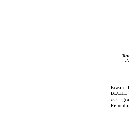
(Ren
d’
Erwan 
BECHT, 
des gr
Républi