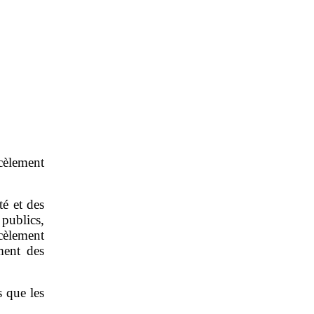
rcèlement
té et des
 publics,
cèlement
ment des
s que les