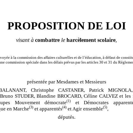
PROPOSITION DE LOI
visant à
combattre
le
harcèlement scolaire
,
voyée à la commission des affaires culturelles et de l’éducation, à défaut de constit
une commission spéciale dans les délais prévus par les articles 30 et 31 du Règlemen
présentée par Mesdames et Messieurs
BALANANT, Christophe CASTANER, Patrick MIGNOLA, 
Bruno STUDER, Blandine BROCARD, Céline CALVEZ et les
(1)
oupes Mouvement démocrate
et Démocrates apparent
(3)
(4)
(5)
que en Marche
et apparentés
et Agir ensemble
,
députés.