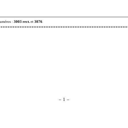
numéros
:
3003 rect.
et
3076
.
– 1 –