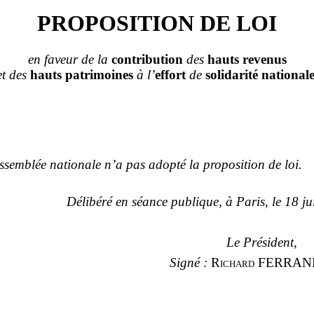
PROPOSITION
DE LOI
en faveur de la
contribution
des
hauts revenus
et des
hauts
patrimoines
à l’
effort
de
solidarité national
ssemblée nationale
n’a pas adopté
la proposition de loi.
Délibéré en séance publique, à Paris, le
18
ju
Le Président,
Signé
:
Richard
FERRAN