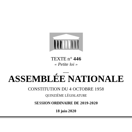
TEXTE n°
446
«
Petite loi
»
__
ASSEMBL
É
E NATIONALE
CONSTITUTION DU 4 OCTOBRE 1958
QUINZI
È
ME L
É
GISLATURE
SESSION ORDINAIRE DE
2019-2020
18
juin
2020