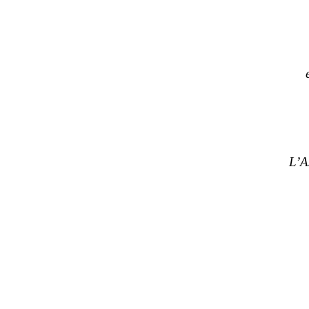
L
’
A