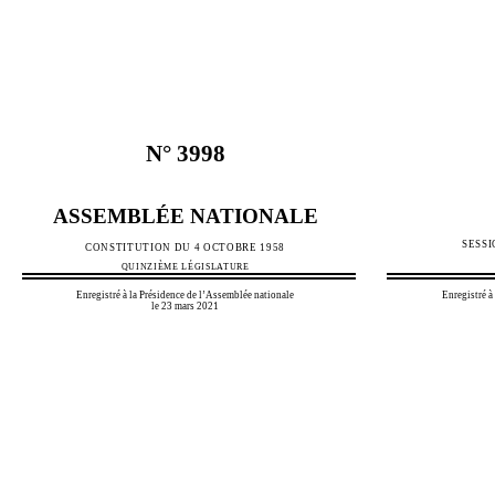
N°
3998
ASSEMBLÉE NATIONALE
SESS
CONSTITUTION DU 4 OCTOBRE 1958
QUINZIÈME LÉGISLATURE
Enregistré à la Présidence de l’Assemblée nationale
Enregistré à
le 23 mars 2021