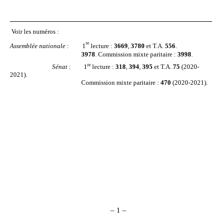
Voir les numéros
:
re
Assemblée nationale
:
1
lecture
:
3669
,
3780
et T.A.
556
.
3978
. Commission mixte paritaire :
3998
.
re
Sénat
:
1
lecture :
318
,
394
,
395
et T.A.
75
(2020-
2021).
Commission mixte paritaire :
470
(2020-2021).
– 1 –