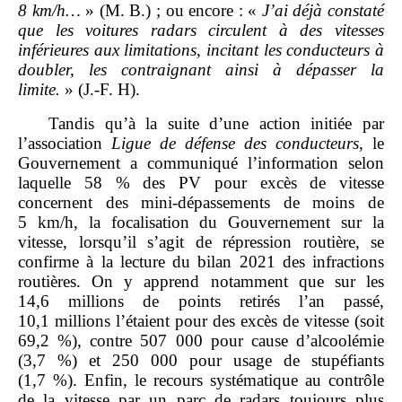
8
km/h…
» (M. B.) ; ou encore : «
J’ai déjà constaté
que les voitures radars circulent à des vitesses
inférieures aux limitations, incitant les conducteurs à
doubler, les contraignant ainsi à dépasser la
limite.
» (J.‑F. H).
Tandis qu’à la suite d’une action initiée par
l’association
Ligue de défense des conducteurs
, le
Gouvernement a communiqué l’information selon
laquelle 58 % des PV pour excès de vitesse
concernent des mini‑dépassements de moins de
5 km/h, la focalisation du Gouvernement sur la
vitesse, lorsqu’il s’agit de répression routière, se
confirme à la lecture du bilan 2021 des infractions
routières. On y apprend notamment que sur les
14,6 millions de points retirés l’an passé,
10,1 millions l’étaient pour des excès de vitesse (soit
69,2 %), contre 507 000 pour cause d’alcoolémie
(3,7 %) et 250 000 pour usage de stupéfiants
(1,7 %). Enfin, le recours systématique au contrôle
de la vitesse par un parc de radars toujours plus