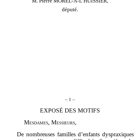
M. Pierre MOREL
‑
À
‑
L’HUISSIER,
député.
–
1
–
EXPOSÉ DES MOTIFS
M
esdames
, M
essieurs
,
De nombreuses familles d’enfants dyspraxiques