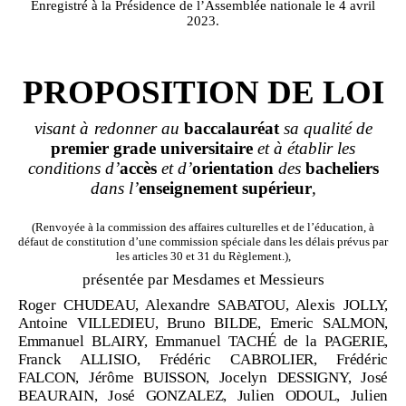
Enregistré à la Présidence de l’Assemblée nationale le 4 avril
2023.
PROPOSITION DE LOI
visant à
redonner au
baccalauréat
sa qualité de
premier
grade
universitaire
et à établir les
conditions d’
accès
et d’
orientation
des
bacheliers
dans l’
enseigneme
nt
supérieur
,
(Renvoyée à la commission des affaires culturelles et de l’éducation, à
défaut de constitution d’une commission spéciale dans les délais prévus par
les articles 30 et 31 du Règlement.),
présentée par Mesdames et Messieurs
Roger CHUDEAU, Alexandre SABATOU, Alexis JOLLY,
Antoine VILLEDIEU, Bruno BILDE, Emeric SALMON,
Emmanuel BLAIRY, Emmanuel TACHÉ
de
la
PAGERIE,
Franck ALLISIO, Frédéric CABROLIER, Frédéric
FALCON, Jérôme BUISSON, Jocelyn DESSIGNY, José
BEAURAIN, José GONZALEZ, Julien ODOUL, Julien