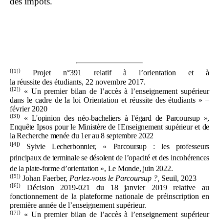
des impôts.
(
[1]
)
Projet n°391 relatif à l’orientation et à
la réussite des étudiants, 22 novembre 2017.
(
[2]
)
« Un premier bilan de l’accès à l’enseignement supérieur
dans le cadre de la loi Orientation et réussite des étudiants » –
février 2020
(
[3]
)
«
L'opinion des néo-bacheliers à l'égard de Parcoursup
»,
Enquête Ipsos pour le Ministère de l'Enseignement supérieur et de
la Recherche menée du 1er au 8 septembre 2022
[4]
(
)
Sylvie Lecherbonnier, «
Parcoursup
: les professeurs
principaux de terminale se désolent de l’opacité et des incohérences
de la plate-forme d’orientation
», Le Monde, juin 2022.
(
[5]
)
Johan Faerber,
Parlez-vous le Parcoursup
?,
Seuil, 2023
(
[6]
)
Décision 2019-021 du 18 janvier 2019 relative au
fonctionnement de la plateforme nationale de préinscription en
première année de l’enseignement supérieur.
(
[7]
)
« Un premier bilan de l’accès à l’enseignement supérieur