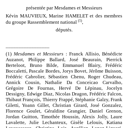
présentée par Mesdames et Messieurs
Kévin MAUVIEUX, Marine HAMELET et des membres
(1)
du groupe Rassemblement national
,
députés.
_________________
(1)
Mesdames et Messieurs
: Franck Allisio, Bénédicte
Auzanot, Philippe Ballard, José Beaurain, Pierrick
Berteloot, Bruno Bilde, Emmanuel Blairy, Frédéric
Boccaletti, Pascale Bordes, Jorys Bovet, Jérôme Buisson,
Frédéric Cabrolier, Sébastien Chenu, Roger Chudeau,
Annick Cousin, Nathalie Da Conceicao Carvalho,
Grégoire De Fournas, Hervé De Lépinau, Jocelyn
Dessigny, Edwige Diaz, Nicolas Dragon, Frédéric Falcon,
Thibaut François, Thierry Frappé, Stéphanie Galzy, Frank
Giletti, Yoann Gillet, Christian Girard, José Gonzalez,
Florence Goulet, Géraldine Grangier, Daniel Grenon,
Jordan Guitton, Timothée Houssin, Alexis Jolly, Laure
Lavalette, Julie Lechanteux, Gisèle Lelouis, Katiana