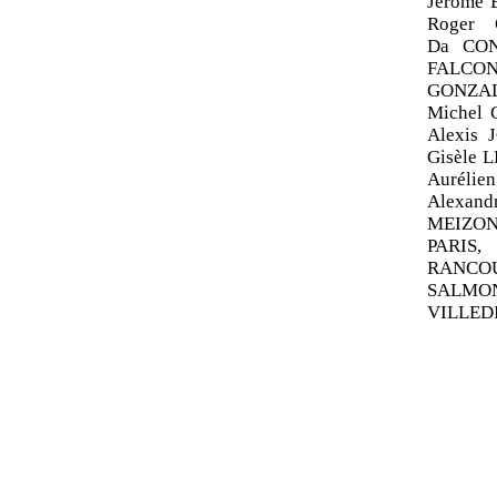
Jérôme 
Roger 
Da
CO
FALCON
GONZAL
Michel 
Alexis
Gisèle 
Auréli
Alexan
MEIZON
PARIS,
RANCOU
SALMON
VILLED