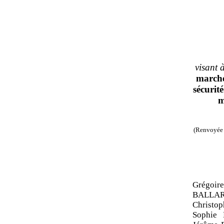
visant 
march
sécurité
m
(Renvoyée 
Grégoir
BALLAR
Christo
Sophie