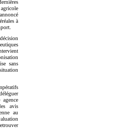
ernières
agricole
annoncé
éréales à
mport.
décision
eutiques
tervient
nisation
ise sans
tuation
pératifs
déléguer
e agence
des avis
ienne au
aluation
retrouver