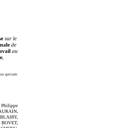
se
sur le
nale
de
avail
au
e
,
on spéciale
hilippe
AURAIN,
 BLAIRY,
 BOVET,