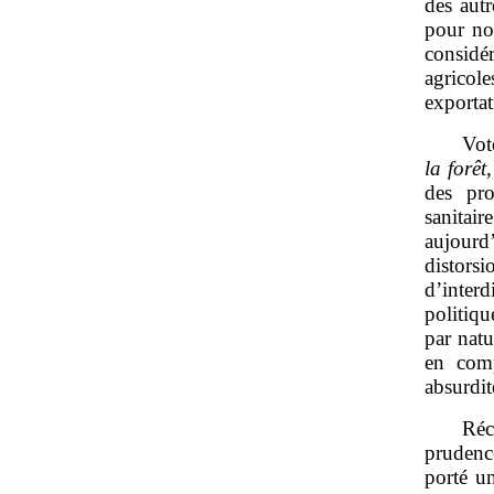
des aut
pour nos
considé
agricol
exportat
Vot
la forêt
des pro
sanitai
aujourd
distors
d’interd
politiqu
par natu
en comp
absurdit
Réc
prudence
porté un