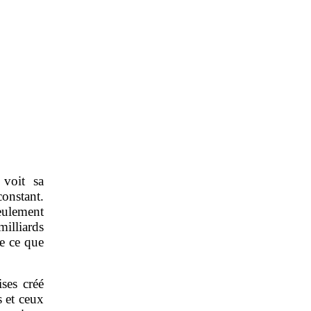
 voit sa
constant.
eulement
illiards
e ce que
ises créé
s et ceux