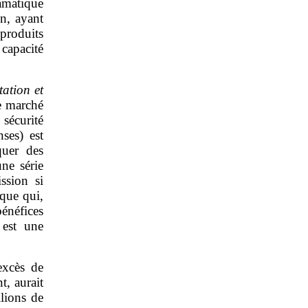
amatique
en, ayant
produits
capacité
tation et
le marché
sécurité
ses) est
quer des
ne série
ission si
ique qui,
bénéfices
 est une
excès de
t, aurait
llions de