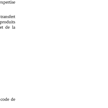
xpertise
transfert
roduits
et de la
u code de