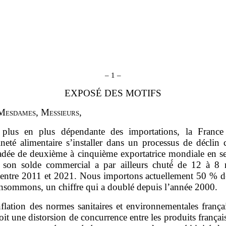
–
1
–
EXPOSÉ DES MOTIFS
M
esdames
, M
essieurs
,
plus en plus dépendante des importations, la France
neté alimentaire s’installer dans un processus de déclin 
adée de deuxième à cinquième exportatrice mondiale en s
 son solde commercial a par ailleurs chuté́ de 12 à 8 m
 entre 2011 et 2021. Nous importons actuellement 50 % d
nsommons, un chiffre qui a doublé depuis l’année 2000.
nflation des normes sanitaires et environnementales frança
oit une distorsion de concurrence entre les produits françai