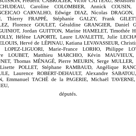
BUISSON, Frédéric CABROLIER, Victor CATTEAU, Sébastie
CHUDEAU, Caroline COLOMBIER, Annick COUSIN, N
NCEICAO
CARVALHO, Edwige DIAZ, Nicolas DRAGON, F
, Thierry FRAPPÉ, Stéphanie GALZY, Frank GILETT
EZ, Florence GOULET, Géraldine GRANGIER, Daniel 
GUINIOT, Jordan GUITTON, Marine HAMELET, Timothée 
 JOLLY, Hélène LAPORTE, Laure LAVALETTE, Julie LECH
LELOUIS, Hervé de
LÉPINAU, Katiana LEVAVASSEUR, Christi
en LOPEZ
‑
LIGUORI, Marie
‑
France LORHO, Philippe LO
dre LOUBET, Matthieu MARCHIO, Kévin MAUVIEUX, 
NET, Thomas MÉNAGÉ, Pierre MEURIN, Serge MULLER, M
 Lisette POLLET, Stéphane RAMBAUD, Angélique RANC,
LE, Laurence ROBERT
‑
DEHAULT, Alexandre SABATOU,
, Emmanuel TACHÉ
de
la
PAGERIE, Michaël TAVERNE,
IEU,
députés.