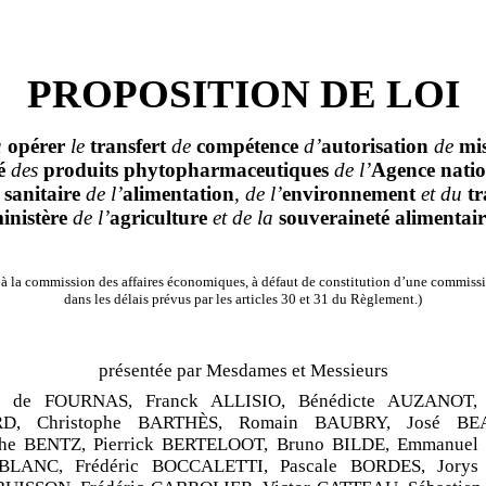
PROPOSITION DE LOI
à
opérer
le
transfert
de
compétence
d’
autorisation
de
mi
é
des
produits
phytopharmaceutiques
de l’
Agence
natio
sanitaire
de l’
alimentation
, de l’
environnement
et du
tr
inistère
de l’
agriculture
et de la
souveraineté
alimentair
à la commission des affaires économiques, à défaut de constitution d’une commissi
dans les délais prévus par les articles 30 et 31 du Règlement.)
présentée par Mesdames et Messieurs
e de
FOURNAS, Franck ALLISIO, Bénédicte AUZANOT, P
D, Christophe BARTHÈS, Romain BAUBRY, José BE
phe BENTZ, Pierrick BERTELOOT, Bruno BILDE, Emmanuel
 BLANC, Frédéric BOCCALETTI, Pascale BORDES, Jorys