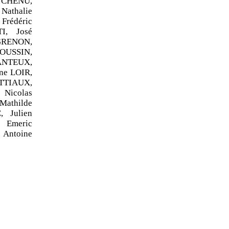
n CHENU,
athalie
rédéric
I, José
GRENON,
HOUSSIN,
ANTEUX,
ne LOIR,
TTIAUX,
Nicolas
athilde
 Julien
 Emeric
 Antoine