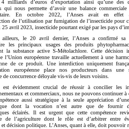
 4 milliards d’euros d’exportation ainsi qu’une des d
s qui nous permette d’avoir une balance commerciale 
ntaire. En octobre 2022, l’Anses avait en effet 
iction de l’utilisation par fumigation de l’insecticide pour c
u 25 avril 2023, insecticide pourtant exigé par les pays d’i
 ailleurs, le 20 avril dernier, l’Anses a confirmé sa 
dire les principaux usages des produits phytopharmac
nt la substance active S‑Métolachlore. Cette décision in
ue l’Union européenne travaille actuellement à une harmo
nne de ce produit. Une interdiction uniquement frança
nation européenne place nos producteurs dans une si
e de concurrence déloyale vis‑vis de leurs voisins.
l est évidemment crucial de réussir à concilier les im
nementaux et commerciaux, nous ne pouvons continuer à 
pétence aussi stratégique à la seule appréciation d’un
fique dont la vocation n’est autre que de fournir 
fiques éclairés. Il est urgent que cette compétence rev
re de l’agriculture dont le rôle est d’arbitrer entre év
e et décision politique. L’Anses, quant à elle, doit pouvoir 