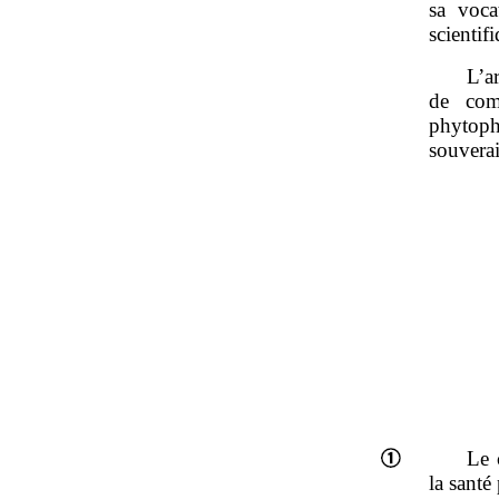
sa voca
scientif
L’a
de com
phytoph
souverai
Le c
la santé