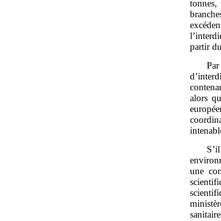
tonnes,
branche
excéde
l’interd
partir d
Par
d’inter
contena
alors q
europée
coordi
intenabl
S’i
environ
une com
scienti
scienti
ministè
sanitair