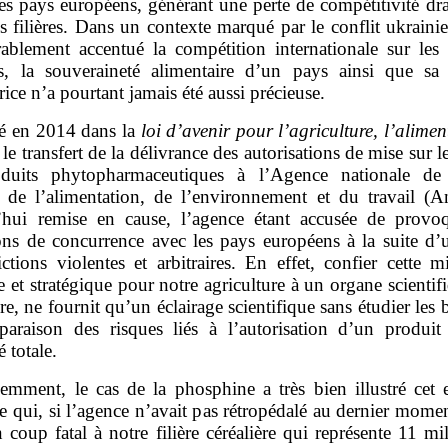
res pays européens, générant une perte de compétitivité dr
 filières. Dans un contexte marqué par le conflit ukraini
rablement accentué la compétition internationale sur les 
es, la souveraineté alimentaire d’un pays ainsi que sa 
rice n’a pourtant jamais été aussi précieuse.
é en 2014 dans la
loi d’avenir pour l’agriculture, l’alimen
, le transfert de la délivrance des autorisations de mise sur 
duits phytopharmaceutiques à l’Agence nationale de 
re de l’alimentation, de l’environnement et du travail (An
’hui remise en cause, l’agence étant accusée de provo
ions de concurrence avec les pays européens à la suite d’u
ictions violentes et arbitraires. En effet, confier cette m
e et stratégique pour notre agriculture à un organe scientif
re, ne fournit qu’un éclairage scientifique sans étudier les 
araison des risques liés à l’autorisation d’un produit
é totale.
emment, le cas de la phosphine a très bien illustré cet 
 qui, si l’agence n’avait pas rétropédalé au dernier momen
 coup fatal à notre filière céréalière qui représente 11 mi