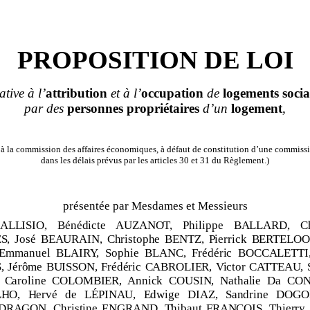
PROPOSITION DE LOI
ative à l’
attribution
et à l’
occupation
de
logements soci
par des
personnes propriétaires
d’un
logement
,
à la commission des affaires économiques, à défaut de constitution d’une commissi
dans les délais prévus par les articles 30 et 31 du Règlement.)
présentée par Mesdames et Messieurs
 ALLISIO, Bénédicte AUZANOT, Philippe BALLARD, Chr
, José BEAURAIN, Christophe BENTZ, Pierrick BERTELOO
Emmanuel BLAIRY, Sophie BLANC, Frédéric BOCCALETTI,
 Jérôme BUISSON, Frédéric CABROLIER, Victor CATTEAU, S
Caroline COLOMBIER, Annick COUSIN, Nathalie Da
CON
HO, Hervé de LÉPINAU, Edwige DIAZ, Sandrine DOGO
 DRAGON, Christine ENGRAND, Thibaut FRANÇOIS, Thierry