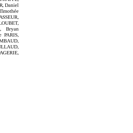
, Daniel
imothée
VASSEUR,
 LOUBET,
, Bryan
e PARIS,
RAMBAUD,
ULLAUD,
PAGERIE,