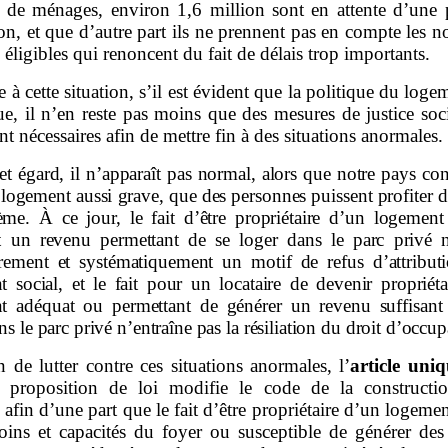
s de ménages, environ 1,6 million sont en attente d’une 
ion, et que d’autre part ils ne prennent pas en compte les
 éligibles qui renoncent du fait de délais trop importants.
e à cette situation, s’il est évident que la politique du loge
ue, il n’en reste pas moins que des mesures de justice soc
t nécessaires afin de mettre fin à des situations anormales.
et égard, il n’apparaît pas normal, alors que notre pays co
 logement aussi grave, que des personnes puissent profiter de
ème. À ce jour, le fait d’être propriétaire d’un logement
t un revenu permettant de se loger dans le parc privé n
irement et systématiquement un motif de refus d’attribut
 social, et le fait pour un locataire de devenir propriét
t adéquat ou permettant de générer un revenu suffisant
ns le parc privé n’entraîne pas la résiliation du droit d’occup
n de lutter contre ces situations anormales, l’
article uni
e proposition de loi modifie le code de la constructi
t afin d’une part que le fait d’être propriétaire d’un logeme
oins et capacités du foyer ou susceptible de générer des