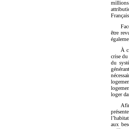
million
attribut
Français
Fac
être rev
égalemen
À c
crise du
du syst
généran
nécessa
logement
logemen
loger da
Afi
présent
l’habita
aux bes