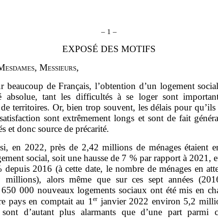
–
1
–
EXPOSÉ DES MOTIFS
M
esdames
, M
essieurs
,
r beaucoup de Français, l’obtention d’un logement social
té absolue, tant les difficultés à se loger sont importan
e territoires. Or, bien trop souvent, les délais pour qu’ils
satisfaction sont extrêmement longs et sont de fait génér
tés et donc source de précarité.
si, en 2022, près de 2,42 millions de ménages étaient en
ement social, soit une hausse de 7 % par rapport à 2021, e
 depuis 2016 (à cette date, le nombre de ménages en atten
 millions), alors même que sur ces sept années (201
 650 000 nouveaux logements sociaux ont été mis en chan
er
re pays en comptait au 1
janvier 2022 environ 5,2 milli
s sont d’autant plus alarmants que d’une part parmi 