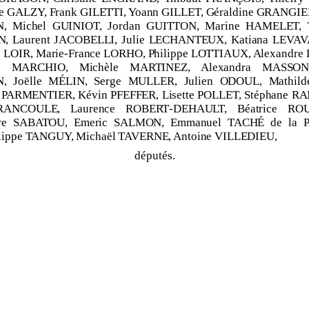
ie GALZY, Frank GILETTI, Yoann GILLET, Géraldine GRANGIER
, Michel GUINIOT, Jordan GUITTON, Marine HAMELET, T
, Laurent JACOBELLI, Julie LECHANTEUX, Katiana LEVA
e LOIR, Marie
‑
France LORHO, Philippe LOTTIAUX, Alexandre
eu MARCHIO, Michèle MARTINEZ, Alexandra MASSON
 Joëlle MÉLIN, Serge MULLER, Julien ODOUL, Mathild
e PARMENTIER, Kévin PFEFFER, Lisette POLLET, Stéphane 
 RANCOULE, Laurence ROBERT
‑
DEHAULT, Béatrice RO
dre SABATOU, Emeric SALMON,
Emmanuel TACHÉ
de
la
lippe TANGUY, Michaël TAVERNE, Antoine VILLEDIEU,
députés.