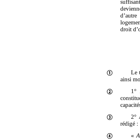
suffisa
devienne
d’autre
logemen
droit d’
Le 
ainsi mo
1° 
constit
capacité
2° 
rédigé :
«
A