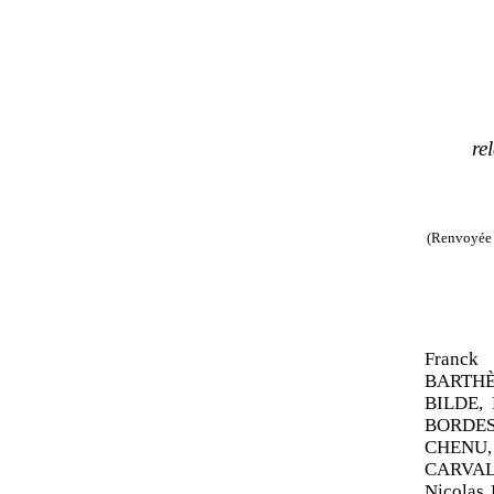
rel
(Renvoyée 
Franck
BARTHÈS
BILDE, 
BORDES,
CHENU, 
CARVAL
Nicolas