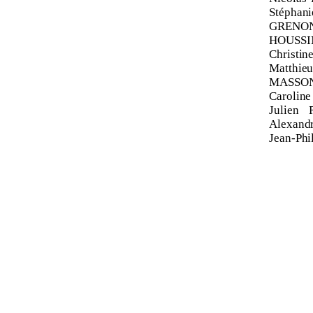
Stéphan
GRENON
HOUSSIN
Christin
Matthi
MASSON,
Carolin
Julien
Alexan
Jean
‑
Phi