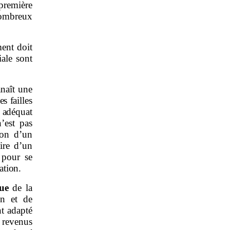
première
 nombreux
ment doit
iale sont
nnaît une
s failles
 adéquat
’est pas
ion d’un
aire d’un
 pour se
ation.
que
de la
on et de
nt adapté
 revenus