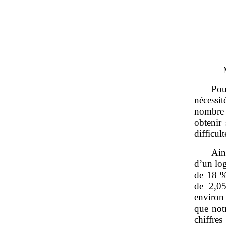
Pou
nécessi
nombre d
obtenir 
difficul
Ain
d’un log
de 18 %
de 2,05
environ
que not
chiffre