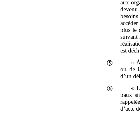
aux orga
devenu 
besoins 
accéder
plus le 
suivant 
réalisat
est déch
« À
ou de la
d’un dél
« L
baux sig
rappelée
d’acte d