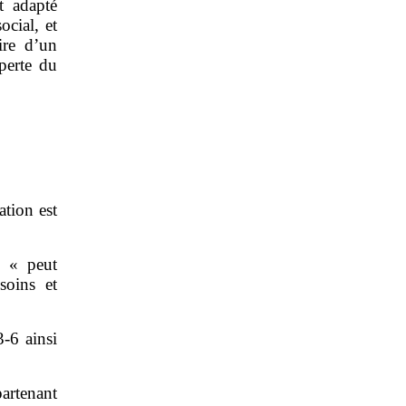
t adapté
ocial, et
ire d’un
perte du
ation est
: « peut
soins et
3‑6 ainsi
artenant