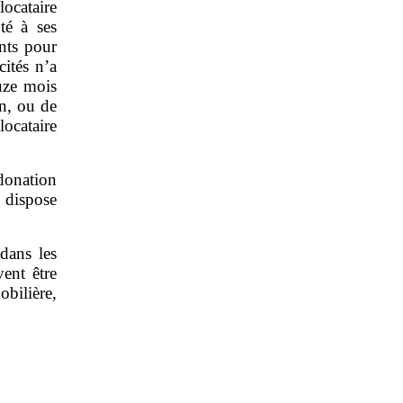
locataire
té à ses
ants pour
ités n’a
ouze mois
on, ou de
locataire
 donation
e dispose
 dans les
vent être
obilière,