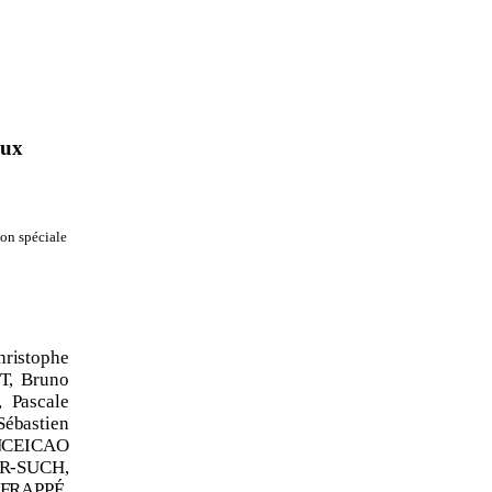
aux
on spéciale
istophe
T, Bruno
 Pascale
ébastien
CEICAO
R
‑
SUCH,
 FRAPPÉ,