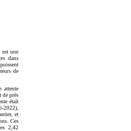
 est une
tes dans
 puissent
ateurs de
 attente
t de près
te était
6‑2022),
tier, et
ons. Ces
ces 2,42