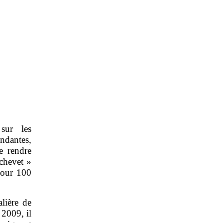
sur les
dantes,
 rendre
chevet »
 pour 100
lière de
 2009, il