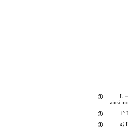
I. 
ainsi mo
1° 
a)
L