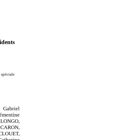
idents
 spéciale
Gabriel
mentine
ILONGO,
 CARON,
 CLOUET,
atherine