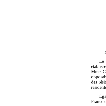
Le
établi
Mme Ca
opposab
des rési
résiden
Éga
France e