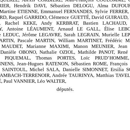
IER, Hendrik DAVI, Sébastien DELOGU, Alma DUFOUR
Martine ETIENNE, Emmanuel FERNANDES, Sylvie FERRER, 
D, Raquel GARRIDO, Clémence GUETTÉ, David GUIRAUD, 
, Rachel KEKE, Andy KERBRAT, Bastien LACHAUD,
Y, Antoine LÉAUMENT, Arnaud LE GALL, Élise LEB
te LEDUC, Jérôme LEGAVRE, Sarah LEGRAIN, Murielle L
ARTIN, Pascale MARTIN, William MARTINET, Frédéric 
 MAUDET, Marianne MAXIMI, Manon MEUNIER, Jean P
Danièle OBONO, Nathalie OZIOL, Mathilde PANOT, René
is PIQUEMAL, Thomas PORTES, Loïc PRUD’HOMME,
ENS, Jean‑Hugues RATENON, Sébastien ROME, François
n SAINTOUL, Michel SALA, Danielle SIMONNET, Ersilia 
AMBACH‑TERRENOIR, Andrée TAURINYA, Matthias TAVEL,
 Paul VANNIER, Léo WALTER,
députés.