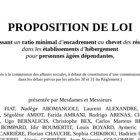
PROPOSITION DE LOI
issant
un
ratio
minimal
d’
encadrement
au
chevet
des
rés
dans les
établissements
d’
hébergement
pour
personnes
âgées
dépendantes
,
e à la commission des affaires sociales, à défaut de constitution d’une commission
dans les délais prévus par les articles 30 et 31 du Règlement.)
présentée par Mesdames et Messieurs
ne FIAT,
Nadège ABOMANGOLI, Laurent ALEXANDRE, 
 Ségolène AMIOT, Farida AMRANI, Rodrigo ARENAS, Clé
, Ugo BERNALICIS, Christophe BEX, Carlos Martens B
 BOMPARD, Idir BOUMERTIT, Louis BOYARD, Aymeric
 CARRIÈRE, Florian CHAUCHE, Sophia CHIKIROU, Hadrien
QUEREL, Alexis CORBIÈRE, Jean‑François COULOMME, C