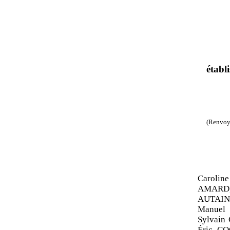
établ
(Renvoyé
Caroli
AMARD,
AUTAIN
Manuel
Sylvain
Éric CO