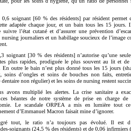
staté, pour les soins d’hygiène, qu’un ratio de personnel 
 0,6 soignant [60 % des résidents] par résident permet d
lette adaptée chaque jour, et un bain tous les 15 jours. I
e suivre l’état cutané et d’assurer une prévention d’escar
 nursing journaliers et un habillage soucieux de l’image c
ent
.
,3 soignant [30 % des résidents] n’autorise qu’une seule 
tes plus rapides, prodiguée le plus souvent au lit et de
le. En outre le bain n’est plus donné tous les 15 jours (s
t, soins d’ongles et soins de bouches non faits, entreti
 dentaire non régulier) et les soins de nursing restent succin
s avons multiplié les alertes. La crise sanitaire a exac
ances béantes de notre système de prise en charge de 
nomie. Le scandale ORPEA a mis en lumière tout ce
ement d’Emmanuel Macron faisait mine d’ignorer.
gré tout, le ratio n’a toujours pas évolué. Il est d
des‑soignants (24,5 % des résidents) et de 0,06 infirmiers