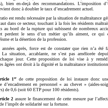
ts), bien en‑deçà des recommandations. L’imposition d’
evient donc à doubler le taux d’encadrement actuel.
ratio est rendu nécessaire par la situation de maltraitance gé
aut dans ce secteur, touchant à la fois les résidents maltrait
ts au bord de la rupture qui subissent de nombreux acci
 et perdent le sens d’un métier qu’ils aiment, ce qui 
éisme et la désertion de la profession.
 années après, force est de constater que rien n’a été fa
. La situation, accablante, ne s’est pas améliorée depui
chaque jour. Cette proposition de loi vise à y reméd
s âgées ont droit à la dignité et la maltraitance institutionn
er
rticle
1
de cette proposition de loi instaure donc u
e d’encadrement en personnel « au chevet » (aides‑soig
rs) de 0,6 (soit 60 ETP pour 100 résidents).
rticle
2
assure le financement de cette mesure par l’affect
de l’impôt de solidarité sur la fortune.