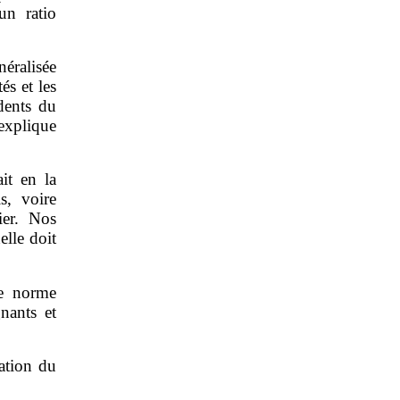
un ratio
néralisée
és et les
dents du
explique
it en la
s, voire
ier. Nos
elle doit
ne norme
nants et
ation du