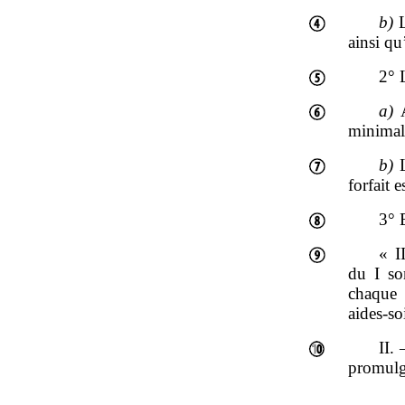
b)
L
ainsi qu
2° 
a)
A
minimal 
b)
L
forfait e
3° E
« I
du I so
chaque
aides‑so
II.
promulga