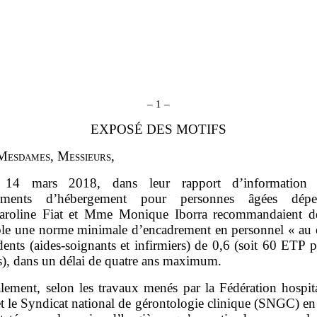
–
1
–
EXPOSÉ DES MOTIFS
M
esdames
, M
essieurs
,
 14 mars 2018, dans leur rapport d’information 
ssements d’hébergement pour personnes âgées dépen
roline Fiat et Mme Monique Iborra recommandaient de
le une norme minimale d’encadrement en personnel « au 
dents (aides‑soignants et infirmiers) de 0,6 (soit 60 ETP
ts), dans un délai de quatre ans maximum.
lement, selon les travaux menés par la Fédération hospita
t le Syndicat national de gérontologie clinique (SNGC) en