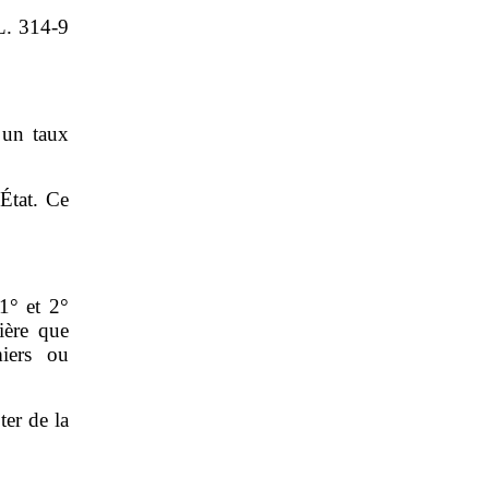
 L. 314‑9
 un taux
État. Ce
1° et 2°
ière que
iers ou
ter de la