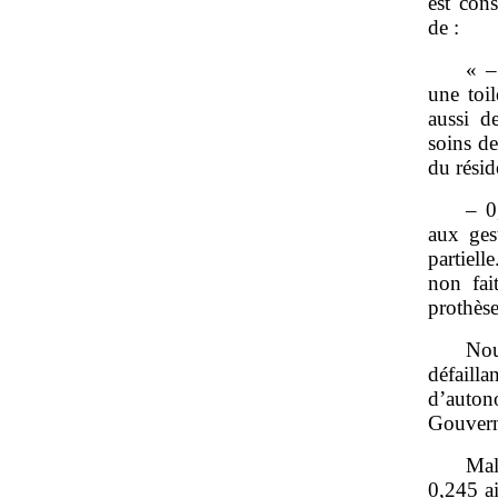
est con
de :
« –
une toi
aussi d
soins de
du résid
– 0
aux ges
partiel
non fai
prothèse
Nou
défaill
d’auto
Gouvern
Mal
0,245 ai