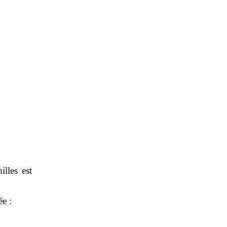
illes est
ée :