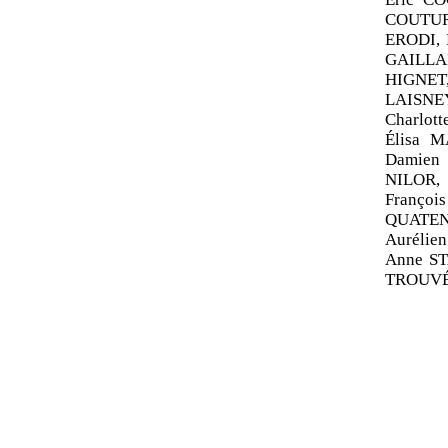
COUTUR
ERODI, 
GAILLAR
HIGNET
LAISNE
Charlot
Élisa M
Damien
NILOR, 
Franço
QUATENN
Aurélie
Anne ST
TROUVÉ,