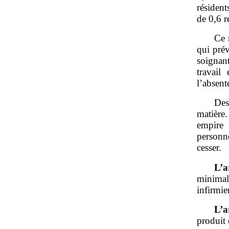
résiden
de 0,6 r
Ce 
qui prév
soignan
travail
l’absent
Des
matière
empire 
personne
cesser.
L’a
minimal
infirmie
L’a
produit 