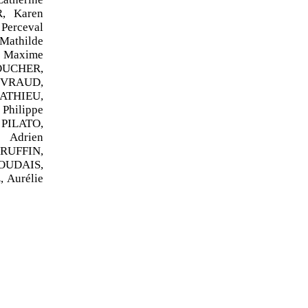
, Karen
Perceval
Mathilde
 Maxime
OUCHER,
EPVRAUD,
MATHIEU,
hilippe
 PILATO,
 Adrien
 RUFFIN,
SOUDAIS,
 Aurélie