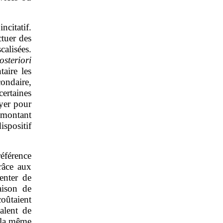
ncitatif.
ctuer des
alisées.
osteriori
aire les
ondaire,
certaines
ayer pour
e montant
positif
référence
râce aux
enter de
aison de
oûtaient
alent de
 la même