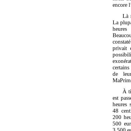
encore l
Là 
La plupa
heures 
Beaucou
constat
privait
possibil
exonérat
certains
de leu
MaPrim
À t
est pas
heures 
48 cent
200 heu
500 eur
3 500 e