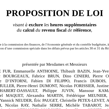
PROPOSITION DE LOI
visant à
exclure
les
heures supplémentaires
du
calcul
du
revenu fiscal
de
référence
,
 à la commission des finances, de l’économie générale et du contrôle budgétaire, à
ion d’une commission spéciale dans les délais prévus par les articles 30 et 31 du R
présentée par Mesdames et Messieurs
E
FUR, Emmanuelle ANTHOINE, Thibault BAZIN, Jean
‑
Yve
c BOURGEAUX, Fabrice BRUN, Dino CINIERI, Pierre C
e
D’INTORNI, Fabien DI
FILIPPO, Francis DUBOIS, 
ULLER, Pierre
‑
Henri DUMONT, Nicolas FORISSIER, Justin
 HABERT
‑
DASSAULT, Philippe JUVIN, Mansour KAM
el MAQUET, Alexandra MARTIN, Frédérique MEUNIER,
Yannick NEUDER, Éric PAUGET, Christelle PETEX
‑
LEVET, A
, Nicolas RAY, Nathalie SERRE, Michèle TABAROT, Je