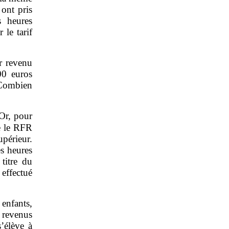
 ont pris
s heures
 le tarif
ur revenu
00 euros
 Combien
Or, pour
e le RFR
upérieur.
es heures
titre du
effectué
enfants,
 revenus
’élève à