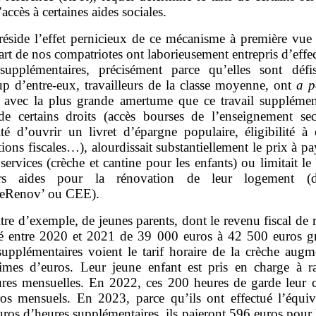
’accès à certaines aides sociales.
réside l’effet pernicieux de ce mécanisme à première vue i
rt de nos compatriotes ont laborieusement entrepris d’effe
supplémentaires, précisément parce qu’elles sont défisc
p d’entre‑eux, travailleurs de la classe moyenne, ont
a p
é avec la plus grande amertume que ce travail supplément
 de certains droits (accès bourses de l’enseignement sec
ité d’ouvrir un livret d’épargne populaire, éligibilité à 
ions fiscales…), alourdissait substantiellement le prix à p
 services (crèche et cantine pour les enfants) ou limitait l
rs aides pour la rénovation de leur logement (dis
eRenov’ ou CEE).
itre d’exemple, de jeunes parents, dont le revenu fiscal de 
sé entre 2020 et 2021 de 39 000 euros à 42 500 euros g
supplémentaires voient le tarif horaire de la crèche augm
imes d’euros. Leur jeune enfant est pris en charge à r
res mensuelles. En 2022, ces 200 heures de garde leur c
os mensuels. En 2023, parce qu’ils ont effectué l’équiv
uros d’heures supplémentaires, ils paieront 596 euros pour