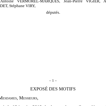
 Antoine VERMOREL
‑
MARQUES, Jean
‑
Pierre VIGIER, A
ET, Stéphane VIRY,
députés.
–
1
–
EXPOSÉ DES MOTIFS
M
esdames
, M
essieurs
,
er