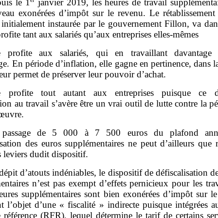
uis le 1
janvier 2019, les heures de travail supplémentai
eau exonérées d’impôt sur le revenu. Le rétablissement 
 initialement instaurée par le gouvernement Fillon, va dan
profite tant aux salariés qu’aux entreprises elles‑mêmes
e profite aux salariés, qui en travaillant davantage
e. En période d’inflation, elle gagne en pertinence, dans 
leur permet de préserver leur pouvoir d’achat.
e profite tout autant aux entreprises puisque ce di
tion au travail s’avère être un vrai outil de lutte contre la p
œuvre.
 passage de 5 000 à 7 500 euros du plafond ann
isation des euros supplémentaires ne peut d’ailleurs que 
s leviers dudit dispositif.
dépit d’atouts indéniables, le dispositif de défiscalisation d
ntaires n’est pas exempt d’effets pernicieux pour les trav
heures supplémentaires sont bien exonérées d’impôt sur le
nt l’objet d’une « fiscalité » indirecte puisque intégrées 
e référence (RFR), lequel détermine le tarif de certains se