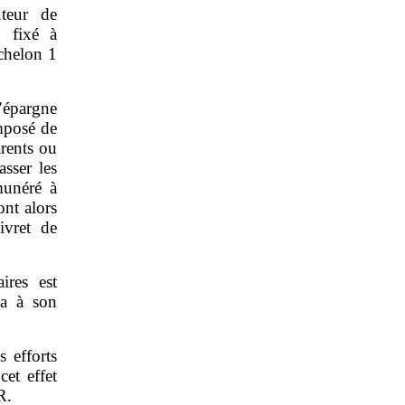
teur de
d fixé à
chelon 1
d’épargne
mposé de
arents ou
asser les
munéré à
ont alors
ivret de
ires est
va à son
s efforts
cet effet
R.