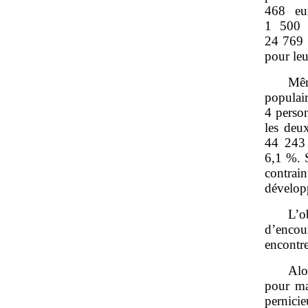
468 eu
1 500 e
24 769 
pour leu
Mêm
populai
4 person
les deux
44 243 
6,1 %. S
contrai
dévelop
L’o
d’encou
encontre
Alo
pour mai
pernicie