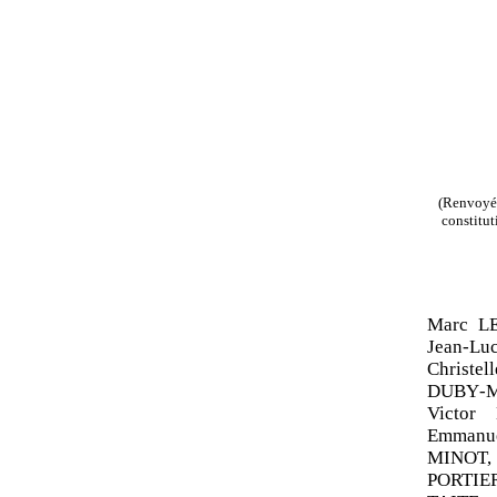
(Renvoyée
constitut
Marc L
Jean
‑
Lu
Christell
DUBY
‑
M
Victor
Emmanu
MINOT, 
PORTIER