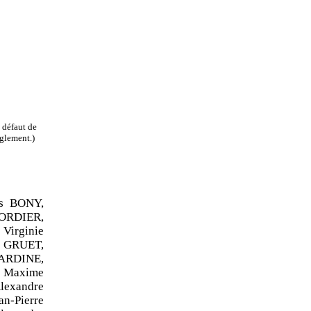
 défaut de
èglement.)
s BONY,
ORDIER,
Virginie
e GRUET,
ARDINE,
 Maxime
lexandre
an
‑
Pierre