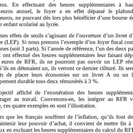
ros. En effectuant des heures supplémentaires à hau
uros annuel, le foyer a en effet dépassé le plafon
euros, ne pouvant dès lors plus bénéficier d’une bourse é
r enfant scolarisé au lycée.
es effets de seuils s’agissant de l’ouverture d’un livret 
re (LEP). Si nous prenons l’exemple d’un foyer fiscal co
nes (soit 3 parts). Si l’année de référence, l’un des deux p
 ont effectué des heures supplémentaires leur faisant dép
euros de RFR, ils ne pourront pas ouvrir un LEP ré
’ils en détenaient un, ils verront ce dernier clôturé. Ils ser
nts de placer leurs économies sur un livret A ou un l
pement durable tous deux rémunérés à 3 %.
bjectif affiché de l’exonération des heures supplémenta
rager au travail. Convenons‑en, les intégrer au RFR 
, ces quatre exemples en sont l’illustration.
rs que les français souffrent de l’inflation, qu’ils font de
ntenir leur pouvoir d’achat, il convient de mettre fin à 
ux en excluant les heures supplémentaires du calcul du RF