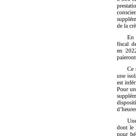
prestati
conscie
suppléme
de la cr
En 
fiscal 
en 2022
paieront
Ce 
une isol
est infé
Pour une
supplém
disposi
d’heure
Une
dont le
pour bé