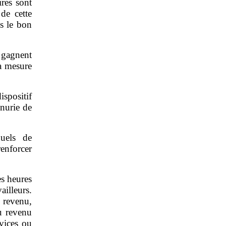
res sont
de cette
s le bon
 gagnent
la mesure
spositif
énurie de
uels de
renforcer
es heures
ailleurs.
 revenu,
au revenu
rvices ou