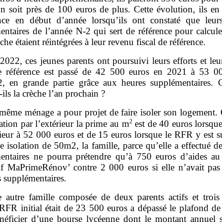
on soit près de 100 euros de plus. Cette évolution, ils en
nce en début d’année lorsqu’ils ont constaté que leur
ntaires de l’année N‑2 qui sert de référence pour calculer
èche étaient réintégrées à leur revenu fiscal de référence.
2022, ces jeunes parents ont poursuivi leurs efforts et le
de référence est passé de 42 500 euros en 2021 à 53 0
, en grande partie grâce aux heures supplémentaires.
‑ils la crèche l’an prochain ?
même ménage a pour projet de faire isoler son logement. 
2
ation par l’extérieur la prime au m
est de 40 euros lorsqu
rieur à 52 000 euros et de 15 euros lorsque le RFR y est s
 isolation de 50m2, la famille, parce qu’elle a effectué d
entaires ne pourra prétendre qu’à 750 euros d’aides au 
tif MaPrimeRénov’ contre 2 000 euros si elle n’avait pas 
s supplémentaires.
 autre famille composée de deux parents actifs et trois 
 RFR initial était de 23 500 euros a dépassé le plafond de
néficier d’une bourse lycéenne dont le montant annuel s