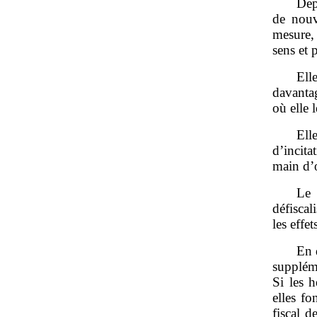
Dep
de nouv
mesure,
sens et 
Ell
davantag
où elle 
Ell
d’incita
main d’
Le
défiscal
les effet
En 
suppléme
Si les 
elles fo
fiscal d