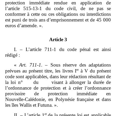
protection immédiate rendue en application de
l’article 515‑13‑1 du code civil, de ne pas se
conformer à cette ou ces obligations ou interdictions
est puni de trois ans d’emprisonnement et de 45 000
euros d’amende. ».
Article 3
I. – L’article 711‑1 du code pénal est ainsi
rédigé :
«
Art.
711
‑
1.
– Sous réserve des adaptations
er
prévues au présent titre, les livres I
à V du présent
code sont applicables, dans leur rédaction résultant de
la loi n° du visant à allonger la durée de
l’ordonnance de protection et à créer l’ordonnance
provisoire de protection immédiate en
Nouvelle‑Calédonie, en Polynésie française et dans
les îles Wallis et Futuna. ».
er
II. – L’article 1
de la présente loi est applicable