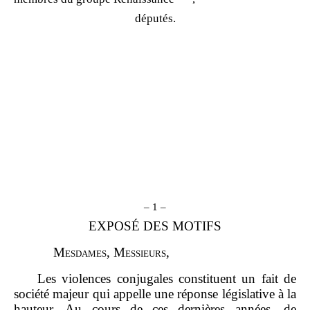
députés.
– 1 –
EXPOSÉ DES MOTIFS
M
esdames
, M
essieurs
,
Les violences conjugales constituent un fait de
société majeur qui appelle une réponse législative à la
hauteur. Au cours de ces dernières années, de