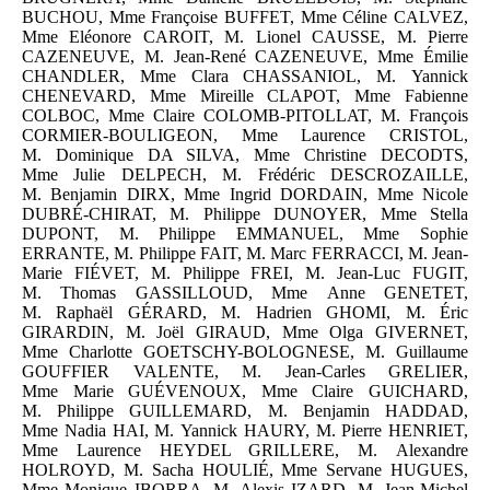
BUCHOU, Mme Françoise BUFFET, Mme Céline CALVEZ,
Mme Eléonore CAROIT, M. Lionel CAUSSE, M. Pierre
CAZENEUVE, M. Jean-René CAZENEUVE, Mme Émilie
CHANDLER, Mme Clara CHASSANIOL, M. Yannick
CHENEVARD, Mme Mireille CLAPOT, Mme Fabienne
COLBOC, Mme Claire COLOMB-PITOLLAT, M. François
CORMIER-BOULIGEON, Mme Laurence CRISTOL,
M. Dominique DA SILVA, Mme Christine DECODTS,
Mme Julie DELPECH, M. Frédéric DESCROZAILLE,
M. Benjamin DIRX, Mme Ingrid DORDAIN, Mme Nicole
DUBRÉ-CHIRAT, M. Philippe DUNOYER, Mme Stella
DUPONT, M. Philippe EMMANUEL, Mme Sophie
ERRANTE, M. Philippe FAIT, M. Marc FERRACCI, M. Jean-
Marie FIÉVET, M. Philippe FREI, M. Jean-Luc FUGIT,
M. Thomas GASSILLOUD, Mme Anne GENETET,
M. Raphaël GÉRARD, M. Hadrien GHOMI, M. Éric
GIRARDIN, M. Joël GIRAUD, Mme Olga GIVERNET,
Mme Charlotte GOETSCHY-BOLOGNESE, M. Guillaume
GOUFFIER VALENTE, M. Jean-Carles GRELIER,
Mme Marie GUÉVENOUX, Mme Claire GUICHARD,
M. Philippe GUILLEMARD, M. Benjamin HADDAD,
Mme Nadia HAI, M. Yannick HAURY, M. Pierre HENRIET,
Mme Laurence HEYDEL GRILLERE, M. Alexandre
HOLROYD, M. Sacha HOULIÉ, Mme Servane HUGUES,
Mme Monique IBORRA, M. Alexis IZARD, M. Jean-Michel