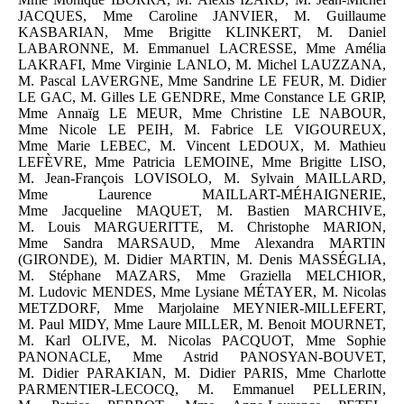
JACQUES, Mme Caroline JANVIER, M. Guillaume
KASBARIAN, Mme Brigitte KLINKERT, M. Daniel
LABARONNE, M. Emmanuel LACRESSE, Mme Amélia
LAKRAFI, Mme Virginie LANLO, M. Michel LAUZZANA,
M. Pascal LAVERGNE, Mme Sandrine LE FEUR, M. Didier
LE GAC, M. Gilles LE GENDRE, Mme Constance LE GRIP,
Mme Annaïg LE MEUR, Mme Christine LE NABOUR,
Mme Nicole LE PEIH, M. Fabrice LE VIGOUREUX,
Mme Marie LEBEC, M. Vincent LEDOUX, M. Mathieu
LEFÈVRE, Mme Patricia LEMOINE, Mme Brigitte LISO,
M. Jean-François LOVISOLO, M. Sylvain MAILLARD,
Mme Laurence MAILLART-MÉHAIGNERIE,
Mme Jacqueline MAQUET, M. Bastien MARCHIVE,
M. Louis MARGUERITTE, M. Christophe MARION,
Mme Sandra MARSAUD, Mme Alexandra MARTIN
(GIRONDE), M. Didier MARTIN, M. Denis MASSÉGLIA,
M. Stéphane MAZARS, Mme Graziella MELCHIOR,
M. Ludovic MENDES, Mme Lysiane MÉTAYER, M. Nicolas
METZDORF, Mme Marjolaine MEYNIER-MILLEFERT,
M. Paul MIDY, Mme Laure MILLER, M. Benoit MOURNET,
M. Karl OLIVE, M. Nicolas PACQUOT, Mme Sophie
PANONACLE, Mme Astrid PANOSYAN-BOUVET,
M. Didier PARAKIAN, M. Didier PARIS, Mme Charlotte
PARMENTIER-LECOCQ, M. Emmanuel PELLERIN,