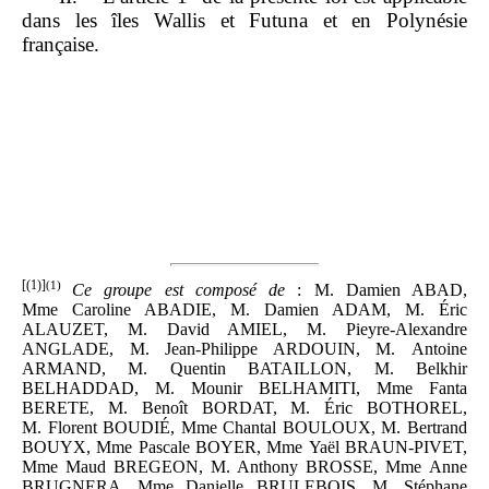
dans les îles Wallis et Futuna et en Polynésie
française.
[(1)]
(1)
Ce groupe est composé de
: M. Damien ABAD,
Mme Caroline ABADIE, M. Damien ADAM, M. Éric
ALAUZET, M. David AMIEL, M. Pieyre-Alexandre
ANGLADE, M. Jean-Philippe ARDOUIN, M. Antoine
ARMAND, M. Quentin BATAILLON, M. Belkhir
BELHADDAD, M. Mounir BELHAMITI, Mme Fanta
BERETE, M. Benoît BORDAT, M. Éric BOTHOREL,
M. Florent BOUDIÉ, Mme Chantal BOULOUX, M. Bertrand
BOUYX, Mme Pascale BOYER, Mme Yaël BRAUN-PIVET,
Mme Maud BREGEON, M. Anthony BROSSE, Mme Anne
BRUGNERA, Mme Danielle BRULEBOIS, M. Stéphane