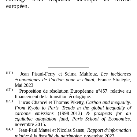
européen.
(
[1]
)
Jean Pisani-Ferry et Selma Mahfouz,
Les incidences
économiques de l’action pour le climat
, France Stratégie,
Mai 2023
(
[2]
)
Proposition de résolution Européenne n°457, relative au
financement de la transition écologique.
(
[3]
)
Lucas Chancel et Thomas Piketty,
Carbon and inequality.
From Kyoto to Paris
.
Trends in the global inequality of
carbone emissions
(1998-2013)
& prospects for an
equitable adaptation fund, Paris School of Economics
,
novembre 2015.
(
[4]
)
Jean-Paul Mattei et Nicolas Sansu,
Rapport d’information
relative à la fiscalité du patrimoine
, novembre 2023