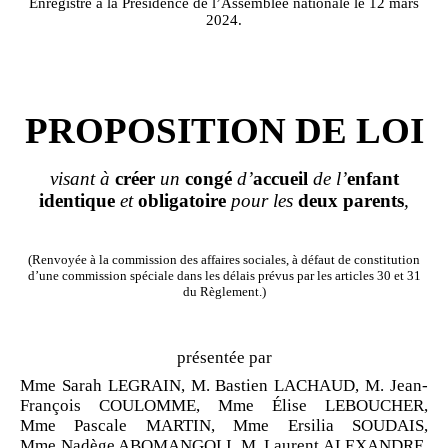
Enregistré à la Présidence de l’Assemblée nationale le 12 mars
2024.
PROPOSITION DE LOI
visant à
créer
un
congé
d’
accueil
de l’
enfant
identique
et
obligatoire
pour les
deux
parents
,
(Renvoyée à la commission des affaires sociales, à défaut de constitution
d’une commission spéciale dans les délais prévus par les articles 30 et 31
du Règlement.)
présentée par
Mme Sarah LEGRAIN, M. Bastien LACHAUD, M. Jean-
François COULOMME, Mme Élise LEBOUCHER,
Mme Pascale MARTIN, Mme Ersilia SOUDAIS,
Mme Nadège ABOMANGOLI, M. Laurent ALEXANDRE,