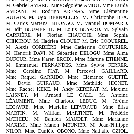
M. Gabriel AMARD, Mme Ségolène AMIOT, Mme Farida
AMRANI, M. Rodrigo ARENAS, Mme Clémentine
AUTAIN, M. Ugo BERNALICIS, M. Christophe BEX,
M. Carlos Martens BILONGO, M. Manuel BOMPARD,
M. Idir BOUMERTIT, M. Louis BOYARD, M. Sylvain
CARRIÈRE, M. Florian CHAUCHE, Mme Sophia
CHIKIROU, M. Hadrien CLOUET, M. Éric COQUEREL,
M. Alexis CORBIÈRE, Mme Catherine COUTURIER,
M. Hendrik DAVI, M. Sébastien DELOGU, Mme Alma
DUFOUR, Mme Karen ERODI, Mme Martine ETIENNE,
M. Emmanuel FERNANDES, Mme Sylvie FERRER,
Mme Caroline FIAT, M. Perceval GAILLARD,
Mme Raquel GARRIDO, Mme Clémence GUETTÉ,
M. David GUIRAUD, Mme Mathilde HIGNET,
Mme Rachel KEKE, M. Andy KERBRAT, M. Maxime
LAISNEY, M. Arnaud LE GALL, M. Antoine
LÉAUMENT, Mme Charlotte LEDUC, M. Jérôme
LEGAVRE, Mme Murielle LEPVRAUD, Mme Élisa
MARTIN, M. William MARTINET, M. Frédéric
MATHIEU, M. Damien MAUDET, Mme Marianne
MAXIMI, Mme Manon MEUNIER, M. Jean-Philippe
NILOR, Mme Danièle OBONO, Mme Nathalie OZIOL,