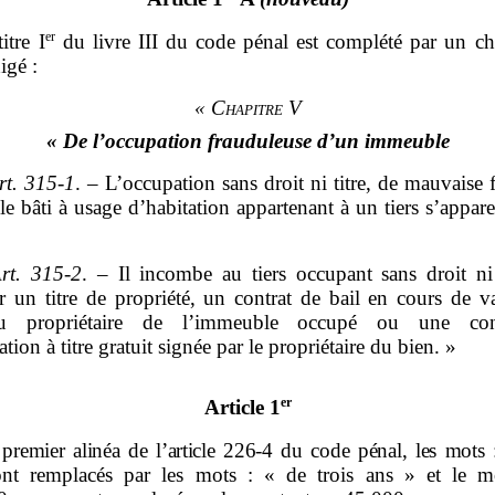
er
itre I
du livre III du code pénal est complété par un ch
igé :
«
Chapitre
V
«
De l’occupation frauduleuse d’un immeuble
rt.
315
‑
1
. – L’occupation sans droit ni titre, de mauvaise 
 bâti à usage d’habitation appartenant à un tiers s’appar
rt.
315-2
. – Il incombe au tiers occupant sans droit ni 
r un titre de propriété, un contrat de bail en cours de va
au propriétaire de l’immeuble occupé ou une con
tion à titre gratuit signée par le propriétaire du bien. »
er
Article 1
premier alinéa de l’article
226
‑
4 du code pénal, les mots
nt remplacés par les mots : « de trois ans » et le m