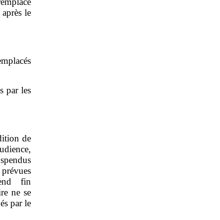
remplacé
 après le
emplacés
s par les
dition de
audience,
suspendus
s prévues
end fin
re ne se
és par le