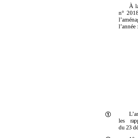
À l
n° 2018
l’aména
l’année 
L’a
les
rap
du
23
d