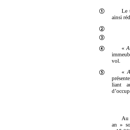
Le t
ainsi réd
«
A
immeuble
vol.
«
A
présente
liant 
d’occupa
Au 
an
»
so