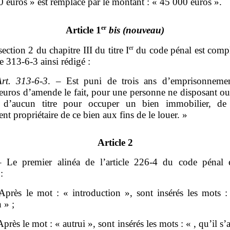
 euros » est remplacé par le montant : « 45 000 euros ».
er
Article 1
bis
(nouveau)
er
section 2 du chapitre III du titre I
du code pénal est compl
le 313‑6-3 ainsi rédigé :
rt.
313
‑
6
‑
3
. – Est puni de trois ans d’emprisonneme
euros d’amende le fait, pour une personne ne disposant ou
 d’aucun titre pour occuper un bien immobilier, de
nt propriétaire de ce bien aux fins de le louer. »
Article 2
– Le premier alinéa de l’article 226‑4 du code pénal e
:
Après le mot : « introduction », sont insérés les mots :
 » ;
Après le mot : « autrui », sont insérés les mots : « , qu’il s’