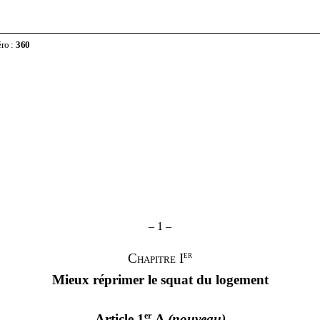
éro
:
360
–
1
–
er
Chapitre I
Mieux réprimer le squat du logement
er
Article 1
A
(nouveau)