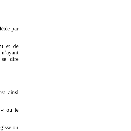
étée par
nt et de
 n’ayant
 se dire
st ainsi
 « ou le
agisse ou