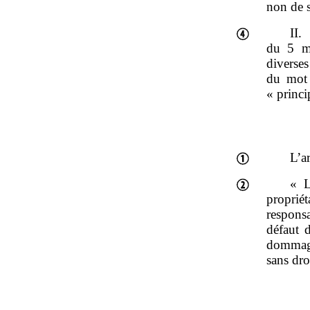
non de s
II.
du
5
m
diverse
du mot 
« princi
L’a
« L
propri
respons
défaut 
dommage
sans dro