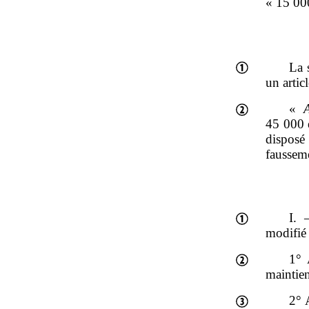
« 15 000
La 
un artic
«
A
45 000 
disposé
fausseme
I. 
modifié 
1° 
maintien
2° 