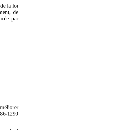
de la loi
ment, de
acée par
améliorer
86
‑
1290