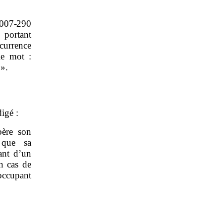
007
‑
290
 portant
currence
le mot :
 ».
digé :
bère son
 que sa
ant d’un
n cas de
occupant