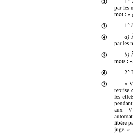
1° 
par les 
mot : « 
1°
a)
À
par les 
b)
À
mots : «
2° 
« V
reprise 
les effe
pendant 
aux V 
automat
libère p
juge. »