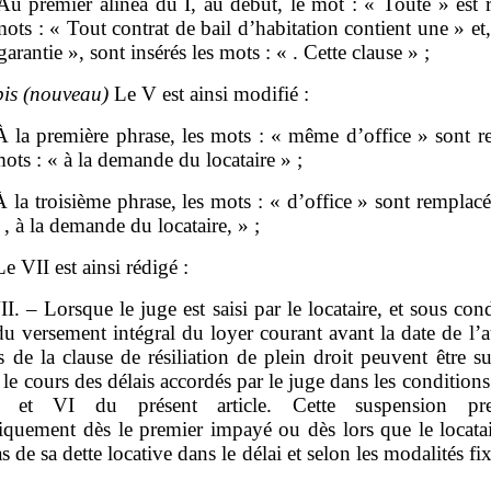
Au premier alinéa du I, au début, le mot : « Toute » est 
mots : « Tout contrat de bail d’habitation contient une » et,
garantie », sont insérés les mots : « . Cette clause » ;
bis
(nouveau)
Le V est ainsi modifié :
 la première phrase, les mots : « même d’office » sont r
mots : « à la demande du locataire » ;
 la troisième phrase, les mots : « d’office » sont remplacé
 , à la demande du locataire, » ;
Le VII est ainsi rédigé :
II. – Lorsque le juge est saisi par le locataire, et sous con
du versement intégral du loyer courant avant la date de l’
ts de la clause de résiliation de plein droit peuvent être 
le cours des délais accordés par le juge dans les condition
et VI du présent article. Cette suspension pr
iquement dès le premier impayé ou dès lors que le locatai
as de sa dette locative dans le délai et selon les modalités fix