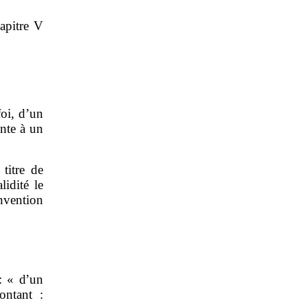
apitre V
foi, d’un
ente à un
titre de
lidité le
vention
: «
d’un
ontant :