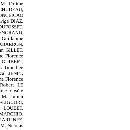
M. Jérôme
 CHUDEAU,
CONCEICAO
ige DIAZ,
DUFOSSET,
 ENGRAND,
 Guillaume
 GABARRON,
nn GILLET,
e Florence
n GUIBERT,
. Timothée
cal JENFT,
e Florence
Robert LE
me Gisèle
M. Julien
Z-LIGUORI,
e LOUBET,
 MARCHIO,
MARTINEZ,
. Nicolas