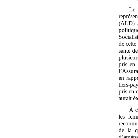
Le 
représe
(ALD) a
politi
Sociali
de cette
santé d
plusieur
pris en
l’Assura
en rappo
tiers‑pa
pris en 
aurait é
À c
les fem
reconnue
de la q
d’aména