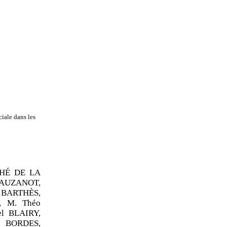
iale dans les
CHÉ DE LA
e AUZANOT,
 BARTHÈS,
, M. Théo
l BLAIRY,
e BORDES,