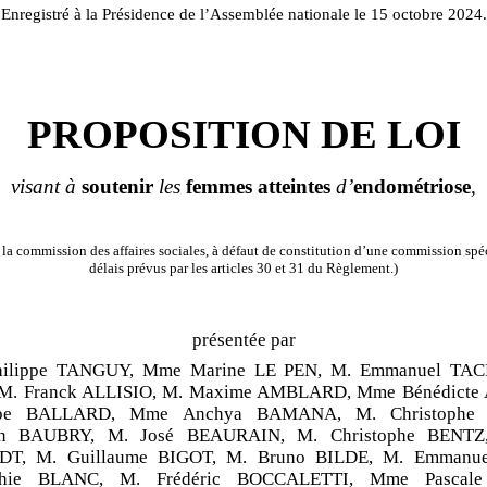
Enregistré à la Présidence de l’Assemblée nationale le 15 octobre 2024.
PROPOSITION DE LOI
visant à
soutenir
les
femmes
atteintes
d’
endométriose
,
la commission des affaires sociales, à défaut de constitution d’une commission spéc
délais prévus par les articles 30 et 31 du Règlement.)
présentée par
Philippe TANGUY, Mme Marine LE PEN, M. Emmanuel TA
M. Franck ALLISIO, M. Maxime AMBLARD, Mme Bénédict
ppe BALLARD, Mme Anchya BAMANA, M. Christophe
n BAUBRY, M. José BEAURAIN, M. Christophe BENTZ
T, M. Guillaume BIGOT, M. Bruno BILDE, M. Emmanue
ie BLANC, M. Frédéric BOCCALETTI, Mme Pascal