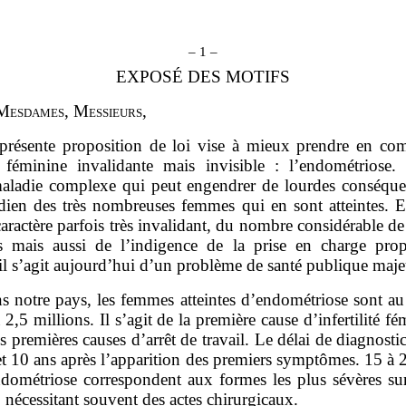
– 1 –
EXPOSÉ DES MOTIFS
M
esdames
, M
essieurs
,
présente proposition de loi vise à mieux prendre en co
 féminine invalidante mais invisible : l’endométriose. I
aladie complexe qui peut engendrer de lourdes conséque
idien des très nombreuses femmes qui en sont atteintes. E
aractère parfois très invalidant, du nombre considérable 
s mais aussi de l’indigence de la prise en charge pro
il s’agit aujourd’hui d’un problème de santé publique maje
s notre pays, les femmes atteintes d’endométriose sont a
 2,5 millions. Il s’agit de la première cause d’infertilité fé
s premières causes d’arrêt de travail. Le délai de diagnostic
et 10 ans après l’apparition des premiers symptômes. 15 à
ndométriose correspondent aux formes les plus sévères sur
 nécessitant souvent des actes chirurgicaux.