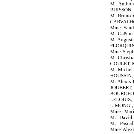
M. Antho
BUISSON,
M. Bruno
CARVALHO
Mme Sand
M. Gaëta
M. August
FLORQUIN,
Mme Stéph
M. Christ
GOULET, M
M. Michel
HOUSSIN, 
M. Alexis
JOUBERT,
BOURGEOI
LELOUIS,
LIMONGI, 
Mme Mari
M. David
M. Pasca
Mme Alex