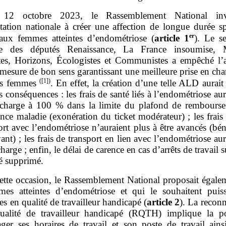
12 octobre 2023, le Rassemblement National invi
ntation nationale à créer une affection de longue durée sp
er
ux femmes atteintes d’endométriose (
article
1
). Le se
que des députés Renaissance, La France insoumise,
stes, Horizons, Écologistes et Communistes a empêché l’
 mesure de bon sens garantissant une meilleure prise en cha
(
[1]
)
es femmes
. En effet, la création d’une telle ALD aurai
s conséquences : les frais de santé liés à l’endométriose aur
 charge à 100 % dans la limite du plafond de rembours
nce maladie (exonération du ticket modérateur) ; les frais
rt avec l’endométriose n’auraient plus à être avancés (bé
yant) ; les frais de transport en lien avec l’endométriose aur
charge ; enfin, le délai de carence en cas d’arrêts de travail s
té supprimé.
ette occasion, le Rassemblement National proposait égale
mes atteintes d’endométriose et qui le souhaitent puiss
s en qualité de travailleur handicapé (
article
2
). La recon
ualité de travailleur handicapé (RQTH) implique la pos
ger ses horaires de travail et son poste de travail ains