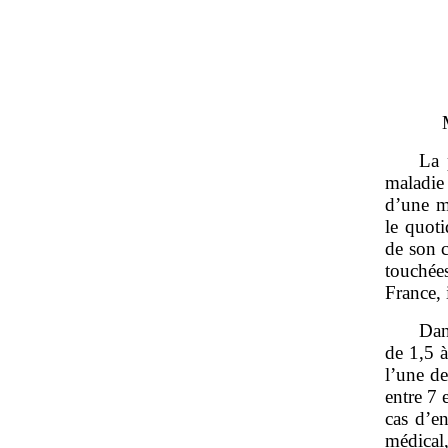
La 
maladie
d’une m
le quot
de son c
touchée
France, 
Dan
de 1,5 à
l’une de
entre 7 
cas d’e
médical,