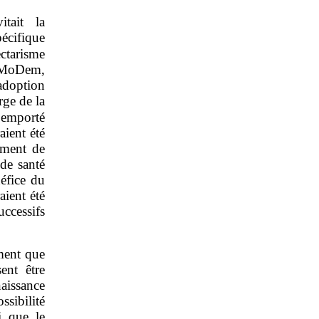
tait la
écifique
ctarisme
 MoDem,
adoption
rge de la
t emporté
aient été
ement de
 de santé
néfice du
aient été
uccessifs
ment que
ent être
naissance
sibilité
i que le