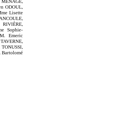
s MÉNAGÉ,
ien ODOUL,
me Lisette
RANCOULE,
 RIVIÈRE,
e Sophie-
M. Emeric
 TAVERNE,
n TONUSSI,
. Bartolomé