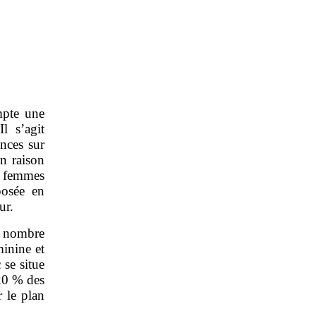
mpte une
l s’agit
nces sur
n raison
de femmes
posée en
ur.
u nombre
minine et
 se situe
 20 % des
 le plan