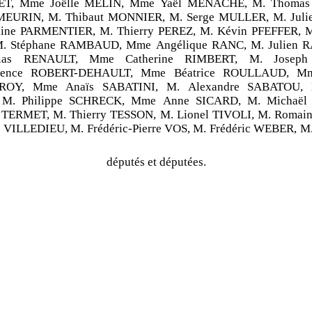
T, Mme Joëlle MÉLIN, Mme Yaël MÉNACHÉ, M. Thoma
 MEURIN, M. Thibaut MONNIER, M. Serge MULLER, M. Jul
ine PARMENTIER, M. Thierry PEREZ, M. Kévin PFEFFER, M
M. Stéphane RAMBAUD, Mme Angélique RANC, M. Julien 
ias RENAULT, Mme Catherine RIMBERT, M. Joseph
ence ROBERT-DEHAULT, Mme Béatrice ROULLAUD, Mm
 ROY, Mme Anaïs SABATINI, M. Alexandre SABATOU, 
M. Philippe SCHRECK, Mme Anne SICARD, M. Michaël
n TERMET, M. Thierry TESSON, M. Lionel TIVOLI, M. Romai
 VILLEDIEU, M. Frédéric-Pierre VOS, M. Frédéric WEBER, M
députés et députées.