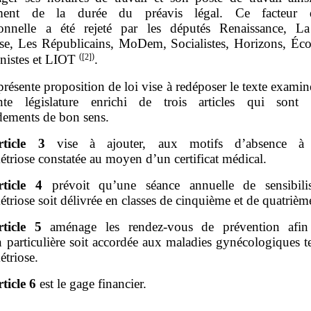
ment de la durée du préavis légal. Ce facteur d’
ionnelle a été rejeté par les députés Renaissance, L
se, Les Républicains, MoDem, Socialistes, Horizons, Écol
(
[2]
)
istes et LIOT
.
présente proposition de loi vise à redéposer le texte examin
nte législature enrichi de trois articles qui sont 
ements de bon sens.
rticle 3
vise à ajouter, aux motifs d’absence à l
triose constatée au moyen d’un certificat médical.
rticle 4
prévoit qu’une séance annuelle de sensibili
triose soit délivrée en classes de cinquième et de quatrièm
rticle 5
aménage les rendez‑vous de prévention afi
n particulière soit accordée aux maladies gynécologiques t
étriose.
rticle 6
est le gage financier.