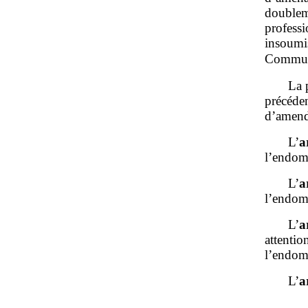
double
profess
insoumi
Commun
La 
précéde
d’amend
L’
a
l’endomé
L’
a
l’endomé
L’
a
attentio
l’endom
L’
a