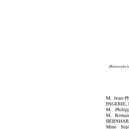
(Renvoyée à 
M. Jean-
PAGERIE, 
M. Phili
M. Romai
BERNHARD
Mme Soph