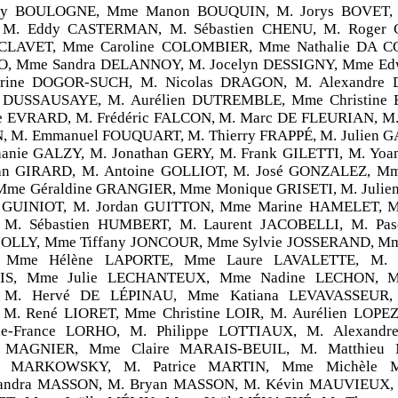
ny BOULOGNE, Mme Manon BOUQUIN, M. Jorys BOVET, 
 M. Eddy CASTERMAN, M. Sébastien CHENU, M. Roger
 CLAVET, Mme Caroline COLOMBIER, Mme Nathalie DA 
, Mme Sandra DELANNOY, M. Jocelyn DESSIGNY, Mme Edw
rine DOGOR-SUCH, M. Nicolas DRAGON, M. Alexandre 
n DUSSAUSAYE, M. Aurélien DUTREMBLE, Mme Christine
e EVRARD, M. Frédéric FALCON, M. Marc DE FLEURIAN, M.
 M. Emmanuel FOUQUART, M. Thierry FRAPPÉ, M. Julien
anie GALZY, M. Jonathan GERY, M. Frank GILETTI, M. Yoa
ian GIRARD, M. Antoine GOLLIOT, M. José GONZALEZ, Mm
me Géraldine GRANGIER, Mme Monique GRISETI, M. Julie
 GUINIOT, M. Jordan GUITTON, Mme Marine HAMELET, M
M. Sébastien HUMBERT, M. Laurent JACOBELLI, M. Pas
 JOLLY, Mme Tiffany JONCOUR, Mme Sylvie JOSSERAND, Mm
 Mme Hélène LAPORTE, Mme Laure LAVALETTE, M. 
S, Mme Julie LECHANTEUX, Mme Nadine LECHON, M
 M. Hervé DE LÉPINAU, Mme Katiana LEVAVASSEUR, 
M. René LIORET, Mme Christine LOIR, M. Aurélien LOPE
e-France LORHO, M. Philippe LOTTIAUX, M. Alexandr
 MAGNIER, Mme Claire MARAIS-BEUIL, M. Matthieu
l MARKOWSKY, M. Patrice MARTIN, Mme Michèle 
andra MASSON, M. Bryan MASSON, M. Kévin MAUVIEUX, M