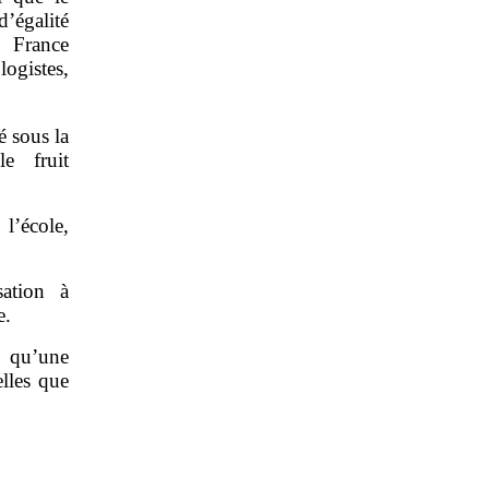
égalité
a France
ogistes,
é sous la
le fruit
’école,
sation à
e.
n qu’une
elles que