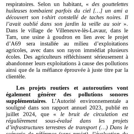
respiratoires. Selon un habitant, «
des gouttelettes
huileuses tombaient parfois du ciel […] un ami a
découvert son t
‑
shirt constellé de taches noires. Il
l’avait oublié dans son jardin la veille au soir
».
Dans le village de Villeneuve‑lès‑Lavaur, dans le
Tarn, une usine à goudron en lien avec le projet
d’A69 sera installée au milieu d’exploitations
agricoles, avec dans son rayon immédiat plusieurs
écoles. Des agriculteurs réfléchissent sérieusement à
abandonner leurs exploitations à cause des pollutions
ainsi que de la méfiance éprouvée à juste titre par la
clientèle.
Les projets routiers et autoroutiers vont
également générer des pollutions sonores
supplémentaires
. L’Autorité environnementale a
souligné dans son rapport annuel 2023, publié en
juillet 2024, que «
le bruit de circulation est
régulièrement sous
‑
évalué dans les projets
d’infrastructures terrestres de transport (…) Dans le
scénario de référence (sans projet), l’évaluation du