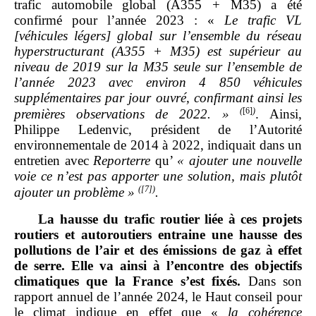
trafic automobile global (A355 + M35) a été
confirmé pour l’année 2023 : «
Le trafic VL
[véhicules légers] global sur l’ensemble du réseau
hyperstructurant (A355 + M35) est supérieur au
niveau de 2019 sur la M35 seule sur l’ensemble de
l’année 2023 avec environ 4
850
véhicules
supplémentaires par jour ouvré, confirmant ainsi les
(
[6]
)
premières observations de 2022.
»
. Ainsi,
Philippe Ledenvic, président de l’Autorité
environnementale de 2014 à 2022, indiquait dans un
entretien avec
Reporterre
qu’
«
ajouter une nouvelle
voie ce n’est pas apporter une solution, mais plutôt
(
[7]
)
ajouter un problème
»
.
La hausse du trafic routier liée à ces projets
routiers et autoroutiers entraine une hausse des
pollutions de l’air et des émissions de gaz à effet
de serre. Elle va ainsi à l’encontre des objectifs
climatiques que la France s’est fixés.
Dans son
rapport annuel de l’année 2024, le Haut conseil pour
le climat indique en effet que «
la cohérence