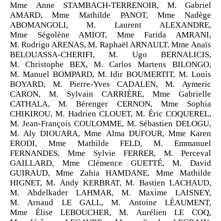
Mme Anne STAMBACH-TERRENOIR, M. Gabriel
AMARD, Mme Mathilde PANOT, Mme Nadège
ABOMANGOLI, M. Laurent ALEXANDRE,
Mme Ségolène AMIOT, Mme Farida AMRANI,
M. Rodrigo ARENAS, M. Raphaël ARNAULT, Mme Anaïs
BELOUASSA-CHERIFI, M. Ugo BERNALICIS,
M. Christophe BEX, M. Carlos Martens BILONGO,
M. Manuel BOMPARD, M. Idir BOUMERTIT, M. Louis
BOYARD, M. Pierre-Yves CADALEN, M. Aymeric
CARON, M. Sylvain CARRIÈRE, Mme Gabrielle
CATHALA, M. Bérenger CERNON, Mme Sophia
CHIKIROU, M. Hadrien CLOUET, M. Éric COQUEREL,
M. Jean-François COULOMME, M. Sébastien DELOGU,
M. Aly DIOUARA, Mme Alma DUFOUR, Mme Karen
ERODI, Mme Mathilde FELD, M. Emmanuel
FERNANDES, Mme Sylvie FERRER, M. Perceval
GAILLARD, Mme Clémence GUETTÉ, M. David
GUIRAUD, Mme Zahia HAMDANE, Mme Mathilde
HIGNET, M. Andy KERBRAT, M. Bastien LACHAUD,
M. Abdelkader LAHMAR, M. Maxime LAISNEY,
M. Arnaud LE GALL, M. Antoine LÉAUMENT,
Mme Élise LEBOUCHER, M. Aurélien LE COQ,