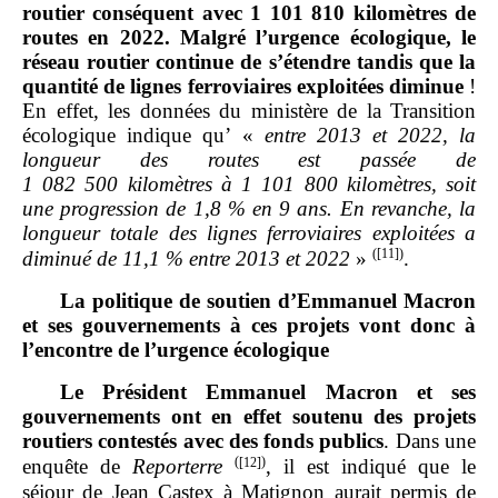
routier conséquent avec 1 101 810 kilomètres de
routes en 2022. Malgré l’urgence écologique, le
réseau routier continue de s’étendre tandis que la
quantité de lignes ferroviaires exploitées diminue
!
En effet, les données du ministère de la Transition
écologique indique qu’ «
entre 2013 et 2022, la
longueur des routes est passée de
1
082
500
kilomètres à 1
101
800
kilomètres, soit
une progression de
1,8
% en
9 ans. En revanche, la
longueur totale des lignes ferroviaires exploitées a
(
[11]
)
diminué de
11,1
% entre 2013 et 2022
»
.
La politique de soutien d’Emmanuel Macron
et ses gouvernements à ces projets vont donc à
l’encontre de l’urgence écologique
Le Président Emmanuel Macron et ses
gouvernements ont en effet soutenu des projets
routiers contestés avec des fonds publics
. Dans une
(
[12]
)
enquête de
Reporterre
, il est indiqué que le
séjour de Jean Castex à Matignon aurait permis de