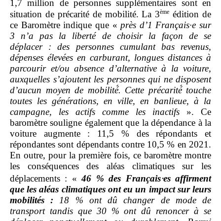
1,7 million de personnes supplémentaires sont en
ème
situation de précarité de mobilité. La 3
édition de
ce Baromètre indique que «
près d’1 Français·e sur
3 n’a pas la liberté de choisir la façon de se
déplacer
: des personnes cumulant bas revenus,
dépenses élevées en carburant, longues distances à
parcourir et/ou absence d’alternative à la voiture,
auxquelles s’ajoutent les personnes qui ne disposent
d’aucun moyen de mobilité́. Cette précarité́ touche
toutes les générations, en ville, en banlieue, à la
campagne, les actifs comme les inactifs
». Ce
baromètre souligne également que la dépendance à la
voiture augmente : 11,5 % des répondants et
répondantes sont dépendants contre 10,5 % en 2021.
En outre, pour la première fois, ce baromètre montre
les conséquences des aléas climatiques sur les
déplacements : «
46
% des Français
⸱
es affirment
que les aléas climatiques ont eu un impact sur leurs
mobilités
:
18
% ont dû changer de mode de
transport tandis que 30
% ont dû renoncer à se