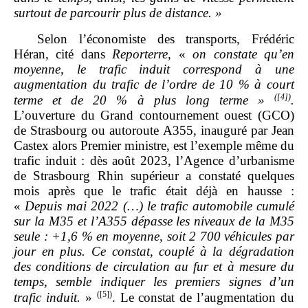
surtout de parcourir plus de distance.
»
Selon l’économiste des transports, Frédéric
Héran, cité dans
Reporterre
, «
on constate qu’en
moyenne, le trafic induit correspond à une
augmentation du trafic de l’ordre de 10
% à court
(
[4]
)
terme et de 20
% à plus long terme
»
.
L’ouverture du Grand contournement ouest (GCO)
de Strasbourg ou autoroute A355, inauguré par Jean
Castex alors Premier ministre, est l’exemple même du
trafic induit : dès août 2023, l’Agence d’urbanisme
de Strasbourg Rhin supérieur a constaté quelques
mois après que le trafic était déjà en hausse :
«
Depuis mai 2022 (…) le trafic automobile cumulé
sur la M35 et l’A355 dépasse les niveaux de la M35
seule
: +1,6
% en moyenne, soit 2
700
véhicules par
jour en plus. Ce constat, couplé à la dégradation
des conditions de circulation au fur et à mesure du
temps, semble indiquer les premiers signes d’un
(
[5]
)
trafic induit.
»
. Le constat de l’augmentation du