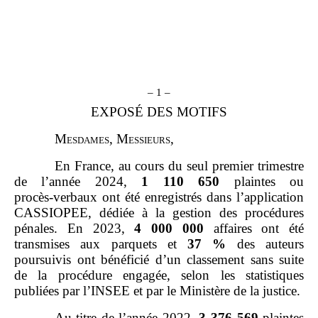
– 1 –
EXPOSÉ DES MOTIFS
M
esdames
, M
essieurs
,
En France, au cours du seul premier trimestre
de l’année 2024,
1
110
650
plaintes ou
procès‑verbaux ont été enregistrés dans l’application
CASSIOPEE, dédiée à la gestion des procédures
pénales. En 2023,
4
000
000
affaires ont été
transmises aux parquets et
37
%
des auteurs
poursuivis ont bénéficié d’un classement sans suite
de la procédure engagée, selon les statistiques
publiées par l’INSEE et par le Ministère de la justice.
Au titre de l’année 2022,
3
376
569
plaintes