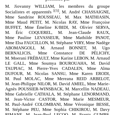
M. Jiovanny WILLIAM, les membres du groupe
[(1)]
Socialistes et apparentés
, M. André CHASSAIGNE,
Mme Sandrine ROUSSEAU, M. Max MATHIASIN,
Mme Maud PETIT, M. Nicolas RAY, Mme Françoise
BUFFET, Mme Émeline K/BIDI, M. Olivier SERVA,
M. Éric COQUEREL, M. Jean-Claude RAUX,
Mme Pauline LEVASSEUR, Mme Mathilde PANOT,
Mme Elsa FAUCILLON, M. Stéphane VIRY, Mme Nadège
ABOMANGOLI, M. Arnaud BONNET, M. Ugo
BERNALICIS, Mme Constance DE PÉLICHY,
M. Moerani FRÉBAULT, Mme Karine LEBON, M. Arnaud
LE GALL, Mme Soumya BOUROUAHA, M. David
TAUPIAC, M. Pierre-Yves CADALEN, Mme Alma
DUFOUR, M. Nicolas SANSU, Mme Karen ERODI,
M. Paul MOLAC, Mme Mereana REID ARBELOT,
M. Jean-Philippe NILOR, M. David AMIEL, Mme Marie-
Agnès POUSSIER-WINSBACK, M. Marcellin NADEAU,
Mme Gabrielle CATHALA, M. Stéphane LENORMAND,
M. Jean-Victor CASTOR, Mme Marie MESMEUR,
M. Paul-André COLOMBANI, Mme Véronique BESSE,
M. Stéphane PEU, Mme Sophia CHIKIROU, M. Davy
RIMANE, M. Jean-Paul LECOQ, M. Frantz GUMBS,