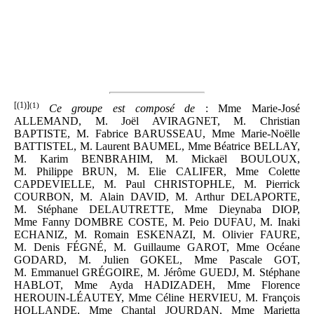
[(1)]
(1)
Ce groupe est composé de
: Mme Marie-José
ALLEMAND, M. Joël AVIRAGNET, M. Christian
BAPTISTE, M. Fabrice BARUSSEAU, Mme Marie-Noëlle
BATTISTEL, M. Laurent BAUMEL, Mme Béatrice BELLAY,
M. Karim BENBRAHIM, M. Mickaël BOULOUX,
M. Philippe BRUN, M. Elie CALIFER, Mme Colette
CAPDEVIELLE, M. Paul CHRISTOPHLE, M. Pierrick
COURBON, M. Alain DAVID, M. Arthur DELAPORTE,
M. Stéphane DELAUTRETTE, Mme Dieynaba DIOP,
Mme Fanny DOMBRE COSTE, M. Peio DUFAU, M. Inaki
ECHANIZ, M. Romain ESKENAZI, M. Olivier FAURE,
M. Denis FÉGNÉ, M. Guillaume GAROT, Mme Océane
GODARD, M. Julien GOKEL, Mme Pascale GOT,
M. Emmanuel GRÉGOIRE, M. Jérôme GUEDJ, M. Stéphane
HABLOT, Mme Ayda HADIZADEH, Mme Florence
HEROUIN-LÉAUTEY, Mme Céline HERVIEU, M. François
HOLLANDE, Mme Chantal JOURDAN, Mme Marietta