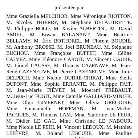
présentée par
Mme Graziella MELCHIOR, Mme Véronique RIOTTON,
M. Nicolas THIERRY, M. Stéphane DELAUTRETTE,
M. Philippe BOLO, M. Xavier ALBERTINI, M. David
AMIEL, M. Erwan BALANANT, Mme Béatrice
BELLAMY, M. Éric BOTHOREL, M. Florent BOUDIÉ,
M. Anthony BROSSE, M. Joël BRUNEAU, M. Stéphane
BUCHOU, Mme Françoise BUFFET, Mme Céline
CALVEZ, Mme Eléonore CAROIT, M. Vincent CAURE,
M. Lionel CAUSSE, M. Thomas CAZENAVE, M. Jean-
René CAZENEUVE, M. Pierre CAZENEUVE, Mme Julie
DELPECH, Mme Nicole DUBRÉ-CHIRAT, Mme Stella
DUPONT, Mme Sophie ERRANTE, M. Philippe FAIT,
M. Jean-Marie FIÉVET, M. Moerani FRÉBAULT,
M. Jean-Luc FUGIT, Mme Camille GALLIARD-MINIER,
Mme Olga GIVERNET, Mme Olivia GRÉGOIRE,
Mme Emmanuelle HOFFMAN, M. Jean-Michel
JACQUES, M. Thomas LAM, Mme Sandrine LE FEUR,
M. Didier LE GAC, Mme Christine LE NABOUR,
Mme Nicole LE PEIH, M. Vincent LEDOUX, M. Mathieu
LEFÈVRE, M. Roland LESCURE, Mme Pauline