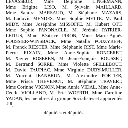
LEVASSEUR, Mme Delphine LINGEMANN,
Mme Brigitte LISO, M. Sylvain MAILLARD,
Mme Sandra MARSAUD, M. Stéphane MAZARS,
M. Ludovic MENDES, Mme Sophie METTE, M. Paul
MIDY, Mme Joséphine MISSOFFE, M. Hubert OTT,
Mme Sophie PANONACLE, M. Jérémie PATRIER-
LEITUS, Mme Béatrice PIRON, Mme Marie-Agnès
POUSSIER-WINSBACK, Mme Natalia POUZYREFF,
M. Franck RIESTER, Mme Stéphanie RIST, Mme Marie-
Pierre RIXAIN, Mme Anne-Sophie RONCERET,
M. Xavier ROSEREN, M. Jean-François ROUSSET,
M. Bertrand SORRE, Mme Violette SPILLEBOUT,
M. David TAUPIAC, Mme Virginie DUBY-MULLER,
M. Vincent JEANBRUN, M. Alexandre PORTIER,
Mme Prisca THEVENOT, M. Stéphane TRAVERT,
Mme Corinne VIGNON, Mme Annie VIDAL, Mme Anne-
Cécile VIOLLAND, M. Éric WOERTH, Mme Caroline
YADAN, les membres du groupe Socialistes et apparentés
[(1)]
,
députées et députés.