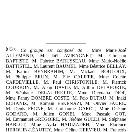
[(1)]
(1)
Ce groupe est composé de
: Mme Marie-José
ALLEMAND, M. Joël AVIRAGNET, M. Christian
BAPTISTE, M. Fabrice BARUSSEAU, Mme Marie-Noëlle
BATTISTEL, M. Laurent BAUMEL, Mme Béatrice BELLAY,
M. Karim BENBRAHIM, M. Mickaël BOULOUX,
M. Philippe BRUN, M. Elie CALIFER, Mme Colette
CAPDEVIELLE, M. Paul CHRISTOPHLE, M. Pierrick
COURBON, M. Alain DAVID, M. Arthur DELAPORTE,
M. Stéphane DELAUTRETTE, Mme Dieynaba DIOP,
Mme Fanny DOMBRE COSTE, M. Peio DUFAU, M. Inaki
ECHANIZ, M. Romain ESKENAZI, M. Olivier FAURE,
M. Denis FÉGNÉ, M. Guillaume GAROT, Mme Océane
GODARD, M. Julien GOKEL, Mme Pascale GOT,
M. Emmanuel GRÉGOIRE, M. Jérôme GUEDJ, M. Stéphane
HABLOT, Mme Ayda HADIZADEH, Mme Florence
HEROUIN-LÉAUTEY, Mme Céline HERVIEU, M. François