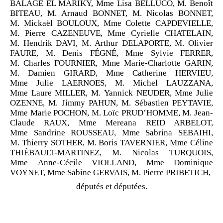
BALAGE EL MARIKY, Mme Lisa BELLUCO, M. Benoît
BITEAU, M. Arnaud BONNET, M. Nicolas BONNET,
M. Mickaël BOULOUX, Mme Colette CAPDEVIELLE,
M. Pierre CAZENEUVE, Mme Cyrielle CHATELAIN,
M. Hendrik DAVI, M. Arthur DELAPORTE, M. Olivier
FAURE, M. Denis FÉGNÉ, Mme Sylvie FERRER,
M. Charles FOURNIER, Mme Marie-Charlotte GARIN,
M. Damien GIRARD, Mme Catherine HERVIEU,
Mme Julie LAERNOES, M. Michel LAUZZANA,
Mme Laure MILLER, M. Yannick NEUDER, Mme Julie
OZENNE, M. Jimmy PAHUN, M. Sébastien PEYTAVIE,
Mme Marie POCHON, M. Loïc PRUD’HOMME, M. Jean-
Claude RAUX, Mme Mereana REID ARBELOT,
Mme Sandrine ROUSSEAU, Mme Sabrina SEBAIHI,
M. Thierry SOTHER, M. Boris TAVERNIER, Mme Céline
THIÉBAULT-MARTINEZ, M. Nicolas TURQUOIS,
Mme Anne-Cécile VIOLLAND, Mme Dominique
VOYNET, Mme Sabine GERVAIS, M. Pierre PRIBETICH,
députés et députées.