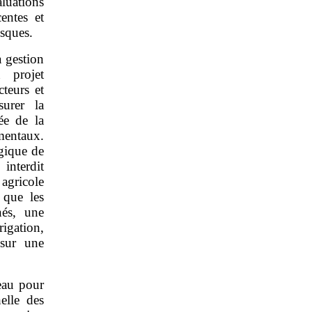
luations
entes et
isques.
a gestion
 projet
cteurs et
surer la
tée de la
ementaux.
ogique de
nterdit
agricole
 que les
nés, une
igation,
 sur une
’eau pour
elle des