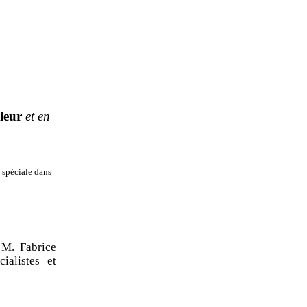
leur
et en
 spéciale dans
M. Fabrice
alistes et