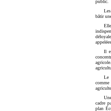
public.
Les
bâtir un
Ell
indispe
déloyale
appelées
Il 
concentr
agricol
agricult
Le 
comme u
agricult
Une
cadre pa
plan Éc