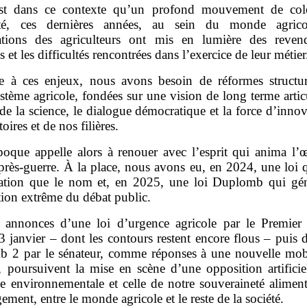
st dans ce contexte qu’un profond mouvement de colè
sté, ces dernières années, au sein du monde agrico
ations des agriculteurs ont mis en lumière des revend
s et les difficultés rencontrées dans l’exercice de leur métie
e à ces enjeux, nous avons besoin de réformes structur
stème agricole, fondées sur une vision de long terme artic
de la science, le dialogue démocratique et la force d’inno
toires et de nos filières.
poque appelle alors à renouer avec l’esprit qui anima l’
près‑guerre. À la place, nous avons eu, en 2024, une loi 
tation que le nom et, en 2025, une loi Duplomb qui gé
tion extrême du débat public.
 annonces d’une loi d’urgence agricole par le Premier 
 janvier – dont les contours restent encore flous – puis 
 2 par le sénateur, comme réponses à une nouvelle mobi
, poursuivent la mise en scène d’une opposition artificie
e environnementale et celle de notre souveraineté aliment
gement, entre le monde agricole et le reste de la société.