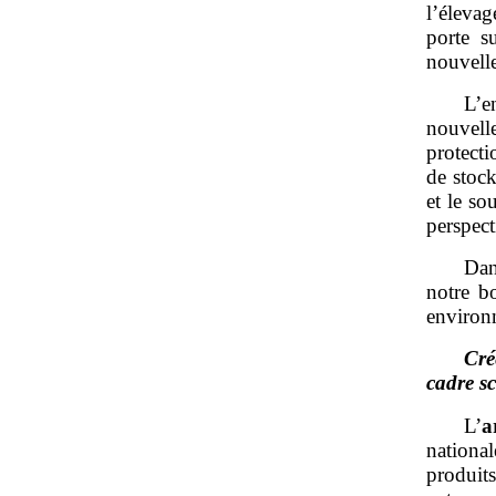
l’éleva
porte s
nouvell
L’e
nouvel
protecti
de stock
et le so
perspect
Dan
notre bo
environ
Cré
cadre sc
L’
a
nationa
produits