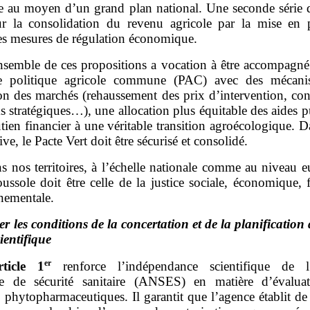
ge au moyen d’un grand plan national. Une seconde série d’
ur la consolidation du revenu agricole par la mise en 
es mesures de régulation économique.
nsemble de ces propositions a vocation à être accompagné
le politique agricole commune (PAC) avec des mécani
on des marchés (rehaussement des prix d’intervention, con
s stratégiques…), une allocation plus équitable des aides 
utien financier à une véritable transition agroécologique. D
ive, le Pacte Vert doit être sécurisé et consolidé.
s nos territoires, à l’échelle nationale comme au niveau 
ussole doit être celle de la justice sociale, économique, f
nementale.
er les conditions de la concertation et de la planificatio
ientifique
er
rticle
1
renforce l’indépendance scientifique de l
le de sécurité sanitaire (ANSES) en matière d’évalua
 phytopharmaceutiques. Il garantit que l’agence établit d