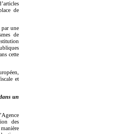
articles
place de
 par une
smes de
stitution
publiques
ans cette
européen,
iscale et
n dans un
’Agence
tion des
e manière