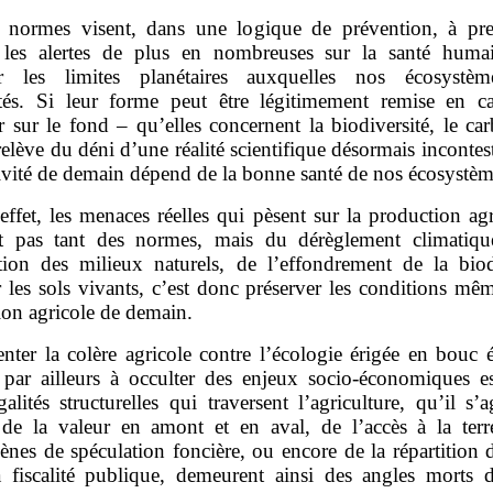
 normes visent, dans une logique de prévention, à pr
les alertes de plus en nombreuses sur la santé huma
er les limites planétaires auxquelles nos écosystè
tés. Si leur forme peut être légitimement remise en ca
r sur le fond – qu’elles concernent la biodiversité, le c
relève du déni d’une réalité scientifique désormais incontest
ivité de demain dépend de la bonne santé de nos écosystè
effet, les menaces réelles qui pèsent sur la production ag
t pas tant des normes, mais du dérèglement climatiqu
tion des milieux naturels, de l’effondrement de la biodi
 les sols vivants, c’est donc préserver les conditions mê
ion agricole de demain.
enter la colère agricole contre l’écologie érigée en bouc 
 par ailleurs à occulter des enjeux socio‑économiques ess
alités structurelles qui traversent l’agriculture, qu’il s’
 de la valeur en amont et en aval, de l’accès à la terr
nes de spéculation foncière, ou encore de la répartition d
a fiscalité publique, demeurent ainsi des angles morts 