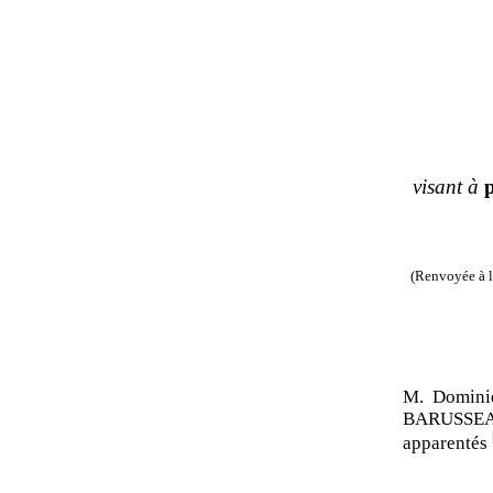
visant à
(Renvoyée à l
M. Domini
BARUSSEAU
apparentés