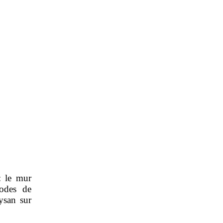
: le mur
modes de
ysan sur