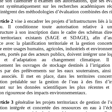
e son calendrier d’examen des autorisations, que ses éva
ent systématiquement sur les recherches académiques réc
 intègrent des méthodologies d’évaluation combinées des r
rticle
2
vise à encadrer les projets d’infrastructures liés à l
au. Il conditionne toute autorisation relative à un
tructure à son inscription dans le cadre des schémas dire
 territoriaux existants (SAGE et SDAGE), afin d’as
e avec la planification territoriale et la gestion concer
e entre usages humains, agricoles, industriels et environn
ets, portés par des acteurs publics, doivent intégrer une l
té et d’adaptation au changement climatique. Il i
quement les ouvrages de stockage destinés à l’irrigation 
és par des prélèvements sur les eaux souterraines, ainsi
 associés. Il met en place, dans les territoires concer
ation préalable sur la gestion de l’eau à des fins d’irr
ant sur les données scientifiques les plus récentes et
ion rigoureuse des impacts environnementaux.
rticle
3
généralise les projets territoriaux de gestion de l
tion intégrée et concertée des ressources en eau à l’éch