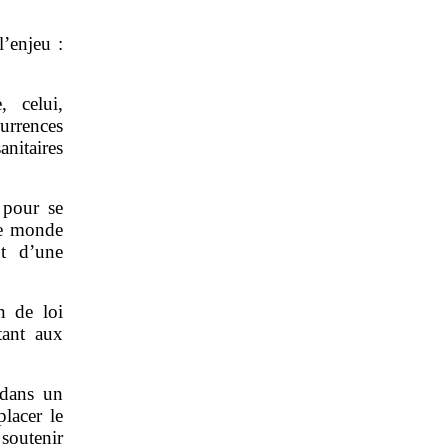
’enjeu :
, celui,
urrences
anitaires
 pour se
 le monde
nt d’une
n de loi
tant aux
u dans un
placer le
soutenir