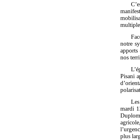
C’e
manife
mobilis
multiple
Fac
notre sy
apports 
nos terri
L’é
Pisani a
d’orien
polarisa
Les
mardi 13
Duplomb
agricole
l’urgenc
plus lar