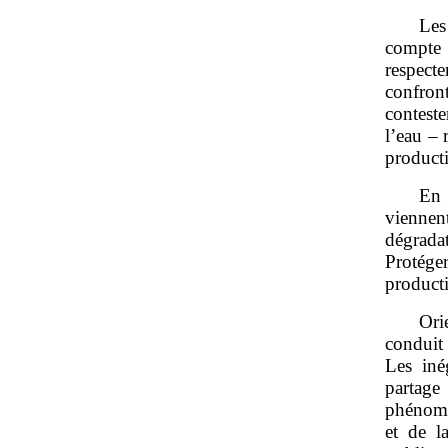
Les
compte 
respect
confron
conteste
l’eau – 
product
En 
viennen
dégrada
Protéger
product
Ori
conduit
Les inég
partage
phénomè
et de l