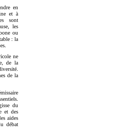
endre en
ine et à
mes sont
use, les
arbone ou
able : la
mes.
ricole ne
e, de la
versité.
mes de la
émissaire
entiels.
agisse du
e et des
es aides
du débat