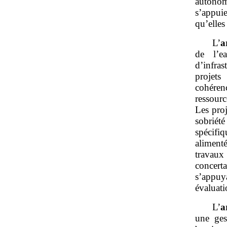
autonom
s’appui
qu’elles
L’
a
de l’e
d’infras
projets
cohérenc
ressourc
Les proj
sobrié
spécifi
aliment
travaux
concert
s’appuy
évaluat
L’
a
une ges