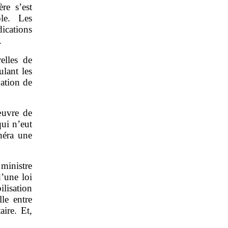
re s’est
le. Les
ications
r.
elles de
ulant les
vation de
œuvre de
qui n’eut
néra une
ministre
d’une loi
lisation
lle entre
aire. Et,