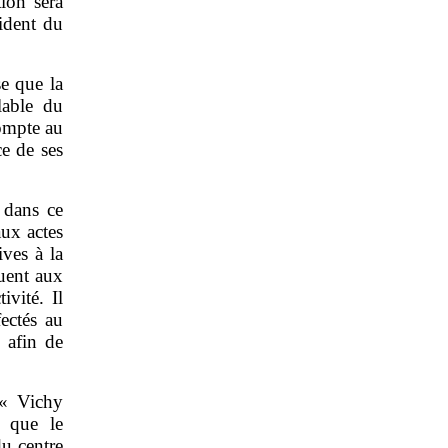
tion sera
sident du
e que la
lable du
ompte au
ce de ses
 dans ce
aux actes
ives à la
uent aux
vité. Il
ectés au
, afin de
 « Vichy
t que le
du centre