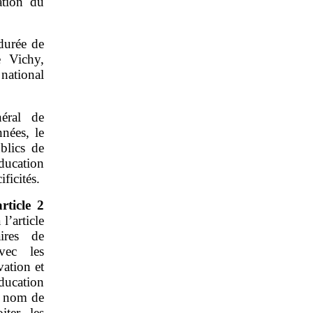
ation du
durée de
e Vichy,
national
éral de
nées, le
blics de
ducation
ficités.
article
2
l’article
ires de
vec les
vation et
ducation
u nom de
ter les