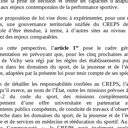
ifie la prise de décision et freine les capacités d’adapt
ux enjeux contemporains de la performance sportive.
te proposition de loi vise donc à expérimenter, pour une 
s, une gouvernance territoriale unifiée du CREPS d
ible d’être étendue, à terme, à d’autres sites au niveau 
ant des enjeux comparables.
er
s cette perspective, l’
article
1
pose le cadre gén
imentation en prévoyant que, pour les cinq prochaines an
e Vichy sera régi par les règles des établissements pu
on dans les domaines du sport, de la jeunesse et de l’é
e, adaptées par la présente loi pour tenir compte de ses spéci
n de détailler les responsabilités confiées au CREPS
,
l’
qu’il exerce, au nom de l’État, outre les missions prévues à 
‑2 du code du sport, des missions complémenta
ppement d’une offre universitaire en partenariat a
ements publics compétents, de conduite de travaux d’obser
erche dans les domaines du sport, de la jeunesse et de l’é
re et de services en médecine et rééducation du sportif. A
y Communauté », le CREPS peut également exploi