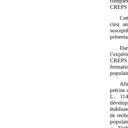
complex
CREPS a
Cet
cinq an
suscept
présent
Dan
l’expér
CREPS d
formati
populair
Afi
précise 
L. 114
dévelo
établiss
de rech
populai
« Vich