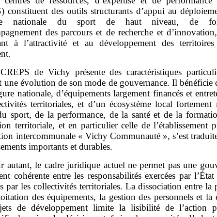
 centres de ressources, d’expertise et de performance 
 constituent des outils structurants d’appui au déploieme
que nationale du sport de haut niveau, de for
pagnement des parcours et de recherche et d’innovation,
pant à l’attractivité et au développement des territoires
ent.
CREPS de Vichy présente des caractéristiques particuli
nt une évolution de son mode de gouvernance. Il bénéficie 
gure nationale, d’équipements largement financés et entret
ectivités territoriales, et d’un écosystème local fortement
du sport, de la performance, de la santé et de la formatio
ion territoriale, et en particulier celle de l’établissement 
tion intercommunale « Vichy Communauté », s’est traduite
sements importants et durables.
r autant, le cadre juridique actuel ne permet pas une gou
nt cohérente entre les responsabilités exercées par l’État 
 par les collectivités territoriales. La dissociation entre la 
loitation des équipements, la gestion des personnels et la
jets de développement limite la lisibilité de l’action p