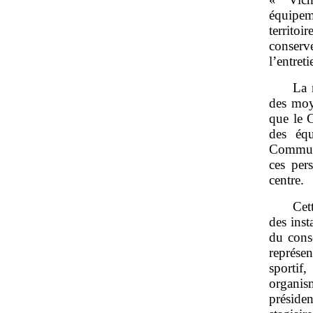
équipem
territoi
conserv
l’entret
La 
des moy
que le 
des éq
Communa
ces per
centre.
Cet
des inst
du cons
représe
sportif
organis
présiden