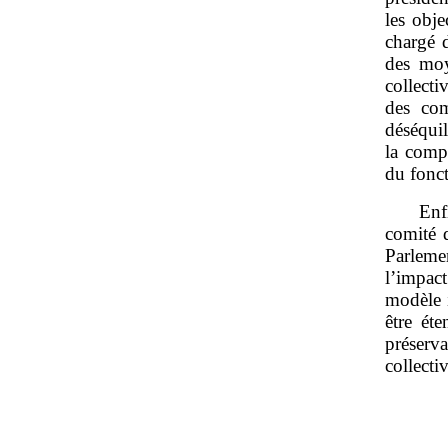
les obje
chargé d
des moy
collecti
des com
déséquil
la comp
du fonct
Enf
comité d
Parleme
l’impact
modèle i
être ét
préserv
collecti