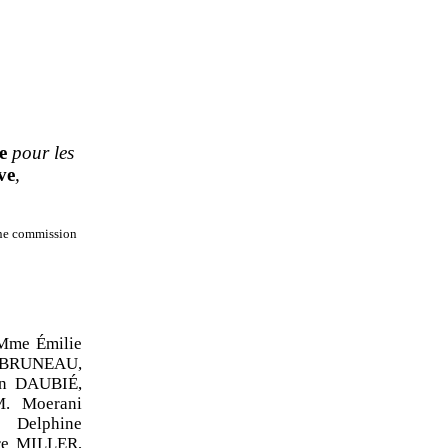
e
pour les
ve
,
’une commission
Mme Émilie
l BRUNEAU,
in DAUBIÉ,
. Moerani
Delphine
e MILLER,