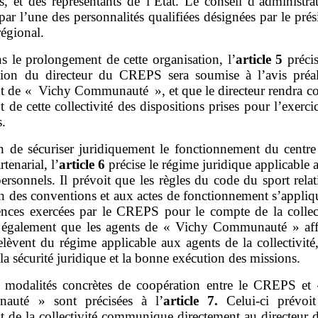
es, et des représentants de l’État. Le conseil d’administra
par l’une des personnalités qualifiées désignées par le pré
régional.
s le prolongement de cette organisation,
l’
article
5
précis
ion du directeur du CREPS sera soumise à l’avis préa
nt de « Vichy Communauté », et que le directeur rendra c
t de cette collectivité des dispositions prises pour l’exerci
s.
n de sécuriser juridiquement le fonctionnement du centre
rtenarial,
l’
article
6
précise le régime juridique applicable 
ersonnels. Il prévoit que les règles du code du sport relat
on des conventions et aux actes de fonctionnement s’appliq
nces exercées par le CREPS pour le compte de la collecti
 également que les agents de « Vichy Communauté » aff
elèvent du régime applicable aux agents de la collectivité
 la sécurité juridique et la bonne exécution des missions.
 modalités concrètes de coopération entre le CREPS et
auté » sont précisées à
l’
article
7.
Celui‑ci prévoi
t de la collectivité communique directement au directeur 