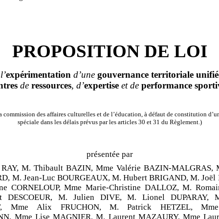
PROPOSITION DE LOI
l’
expérimentation
d’une
gouvernance
territoriale
unifié
ntres
de
ressources
, d’
expertise
et de
performance
sporti
 commission des affaires culturelles et de l’éducation, à défaut de constitution d
spéciale dans les délais prévus par les articles 30 et 31 du Règlement.)
présentée par
s RAY, M. Thibault BAZIN, Mme Valérie BAZIN-MALGRAS, 
, M. Jean-Luc BOURGEAUX, M. Hubert BRIGAND, M. Joë
ne CORNELOUP, Mme Marie-Christine DALLOZ, M. Roma
nt DESCOEUR, M. Julien DIVE, M. Lionel DUPARAY, M
T, Mme Alix FRUCHON, M. Patrick HETZEL, Mme 
N, Mme Lise MAGNIER, M. Laurent MAZAURY, Mme Laur