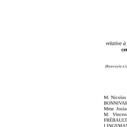
relative à 
ce
(Renvoyée à la
M. Nicola
BONNIVARD
Mme Josia
M. Vince
FRÉBAUL
LINGEMAN