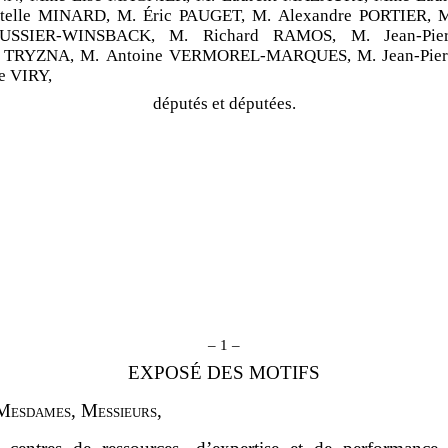
telle MINARD, M. Éric PAUGET, M. Alexandre PORTIER, 
USSIER-WINSBACK, M. Richard RAMOS, M. Jean-Pier
s TRYZNA, M. Antoine VERMOREL-MARQUES, M. Jean-Pier
e VIRY,
députés et députées.
– 1 –
EXPOSÉ DES MOTIFS
M
esdames
, M
essieurs
,