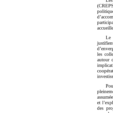
Les
(CREPS)
politi
d’accom
partici
accueill
Le 
justifie
d’enver
les coll
autour 
implicat
coopéra
investis
Pou
pleineme
assumées
et l’exp
des pro