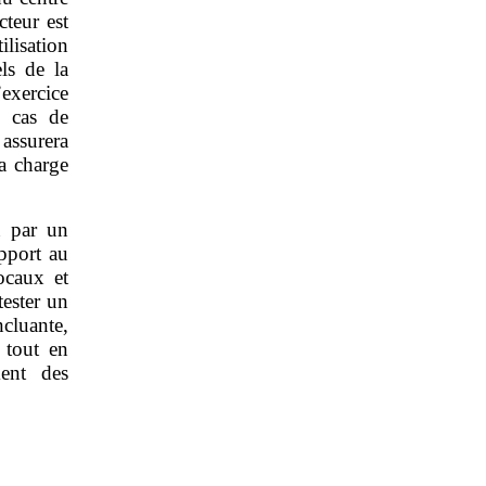
cteur est
ilisation
ls de la
’exercice
n cas de
 assurera
a charge
n par un
apport au
ocaux et
tester un
ncluante,
 tout en
ment des