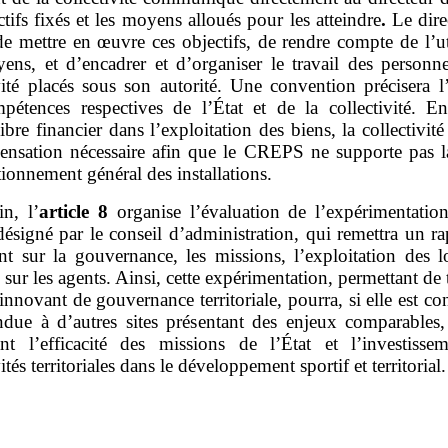
ctifs fixés et les moyens alloués pour les atteindre
.
Le dire
e mettre en œuvre ces objectifs, de rendre compte de l’ut
ens, et d’encadrer et d’organiser le travail des personne
vité placés sous son autorité. Une convention précisera l
pétences respectives de l’État et de la collectivité. E
ibre financier dans l’exploitation des biens, la collectivité
ensation nécessaire afin que le CREPS ne supporte pas l
ionnement général des installations.
in, l’
article
8
organise l’évaluation de l’expérimentatio
ésigné par le conseil d’administration, qui remettra un r
nt sur la gouvernance, les missions, l’exploitation des l
 sur les agents. Ainsi, cette expérimentation, permettant de 
nnovant de gouvernance territoriale, pourra, si elle est co
endue à d’autres sites présentant des enjeux comparables,
ant l’efficacité des missions de l’État et l’investisse
vités territoriales dans le développement sportif et territorial.