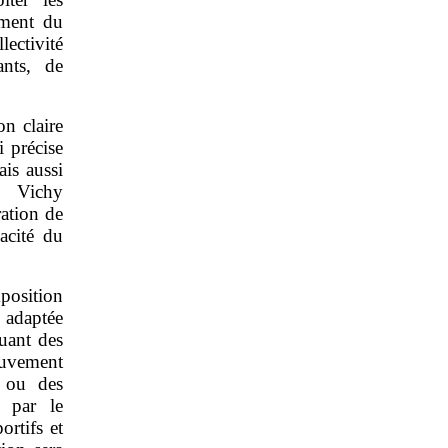
ement du
lectivité
ants, de
on claire
 précise
is aussi
« Vichy
ation de
acité du
position
 adaptée
uant des
ouvement
e ou des
s par le
ortifs et