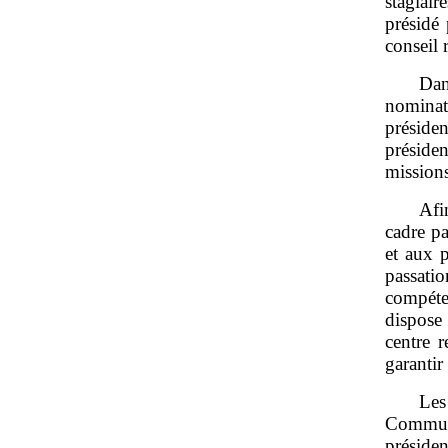
stagiair
présidé 
conseil 
Dan
nominat
préside
présiden
mission
Afi
cadre pa
et aux p
passati
compéte
dispose
centre r
garantir
Les
Commun
présiden