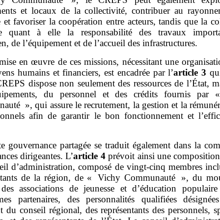
ents et locaux de la collectivité, contribuer au rayonn
re et favoriser la coopération entre acteurs, tandis que la col
e quant à elle la responsabilité des travaux import
ien, de l’équipement et de l’accueil des infrastructures.
mise en œuvre de ces missions, nécessitant une organisati
ens humains et financiers, est encadrée par l’
article
3
qui
CREPS dispose non seulement des ressources de l’État, ma
uipements, du personnel et des crédits fournis par 
uté », qui assure le recrutement, la gestion et la rémunér
sonnels afin de garantir le bon fonctionnement et l’effic
te gouvernance partagée se traduit également dans la com
ances dirigeantes. L’
article
4
prévoit ainsi une composition
eil d’administration, composé de vingt‑cinq membres incl
ntants de la région, de « Vichy Communauté », du m
, des associations de jeunesse et d’éducation populair
mes partenaires, des personnalités qualifiées désignée
t du conseil régional, des représentants des personnels, sp