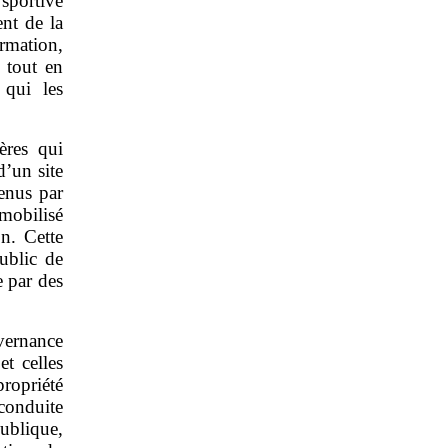
sportive
nt de la
mation,
 tout en
 qui les
ères qui
d’un site
enus par
 mobilisé
n. Cette
public de
 par des
vernance
et celles
propriété
 conduite
ublique,