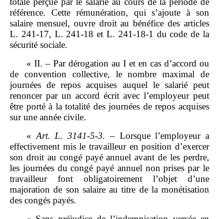
totale perçue par le salarié au cours de la période de
référence. Cette rémunération, qui s’ajoute à son
salaire mensuel, ouvre droit au bénéfice des articles
L. 241‑17, L. 241‑18 et L. 241‑18‑1 du code de la
sécurité sociale.
« II. – Par dérogation au I et en cas d’accord ou
de convention collective, le nombre maximal de
journées de repos acquises auquel le salarié peut
renoncer par un accord écrit avec l’employeur peut
être porté à la totalité des journées de repos acquises
sur une année civile.
«
Art.
L.
3141
‑
5
‑
3.
–
Lorsque l’employeur a
effectivement mis le travailleur en position d’exercer
son droit au congé payé annuel avant de les perdre,
les journées du congé payé annuel non prises par le
travailleur font obligatoirement l’objet d’une
majoration de son salaire au titre de la monétisation
des congés payés.
« Sans préjudice de l’indemnisation versée en