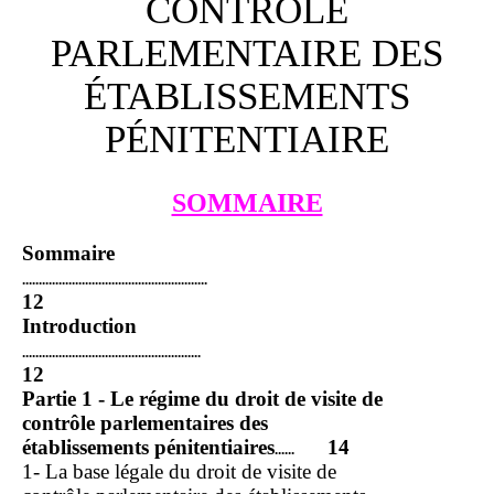
CONTRÔLE
PARLEMENTAIRE DES
ÉTABLISSEMENTS
PÉNITENTIAIRE
SOMMAIRE
Sommaire
........................................................
12
Introduction
......................................................
12
Partie 1 - Le régime du droit de visite de
contrôle parlementaires des
établissements pénitentiaires
14
......
1- La base légale du droit de visite de