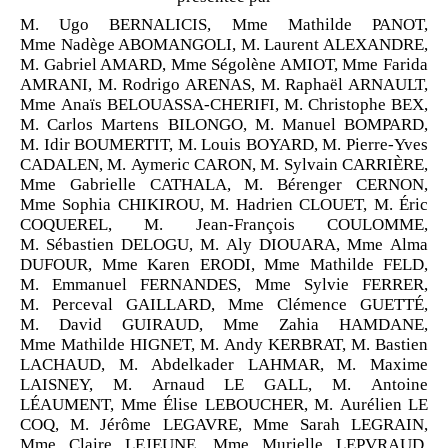
M. Ugo BERNALICIS, Mme Mathilde PANOT,
Mme Nadège ABOMANGOLI, M. Laurent ALEXANDRE,
M. Gabriel AMARD, Mme Ségolène AMIOT, Mme Farida
AMRANI, M. Rodrigo ARENAS, M. Raphaël ARNAULT,
Mme Anaïs BELOUASSA-CHERIFI, M. Christophe BEX,
M. Carlos Martens BILONGO, M. Manuel BOMPARD,
M. Idir BOUMERTIT, M. Louis BOYARD, M. Pierre-Yves
CADALEN, M. Aymeric CARON, M. Sylvain CARRIÈRE,
Mme Gabrielle CATHALA, M. Bérenger CERNON,
Mme Sophia CHIKIROU, M. Hadrien CLOUET, M. Éric
COQUEREL, M. Jean-François COULOMME,
M. Sébastien DELOGU, M. Aly DIOUARA, Mme Alma
DUFOUR, Mme Karen ERODI, Mme Mathilde FELD,
M. Emmanuel FERNANDES, Mme Sylvie FERRER,
M. Perceval GAILLARD, Mme Clémence GUETTÉ,
M. David GUIRAUD, Mme Zahia HAMDANE,
Mme Mathilde HIGNET, M. Andy KERBRAT, M. Bastien
LACHAUD, M. Abdelkader LAHMAR, M. Maxime
LAISNEY, M. Arnaud LE GALL, M. Antoine
LÉAUMENT, Mme Élise LEBOUCHER, M. Aurélien LE
COQ, M. Jérôme LEGAVRE, Mme Sarah LEGRAIN,
Mme Claire LEJEUNE, Mme Murielle LEPVRAUD,