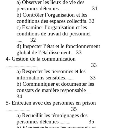
a) Observer les lieux de vie des
personnes détenues
31
..............
b) Contrôler l’organisation et les
conditions des espaces collectifs
32
.
c) Examiner l’organisation et les
conditions de travail du personnel
32
......
d) Inspecter l’état et le fonctionnement
global de l’établissement
33
..
4- Gestion de la communication
33
.....................................
a) Respecter les personnes et les
informations sensibles
33
..........
b) Communiquer et documenter les
constats de manière responsable
......
34
5- Entretien avec des personnes en prison
35
............................
a) Recueillir les témoignages des
personnes détenues
35
.............
b) S’entretenir avec les personnels et