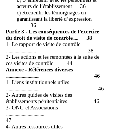
acteurs de l’établissement
36
...
c) Recueillir les témoignages en
garantissant la liberté d’expression
36
......
Partie 3 - Les conséquences de l’exercice
du droit de visite de contrôle
38
......
1- Le rapport de visite de contrôle
38
...................................
2- Les actions et les remontées à la suite de
ces visites de contrôle
44
.....
Annexe - Références diverses
46
......................................
1- Liens institutionnels utiles
46
........................................
2- Autres guides de visites des
établissements pénitentiaires
46
...........
3- ONG et Associations
............................................
47
4- Autres ressources utiles