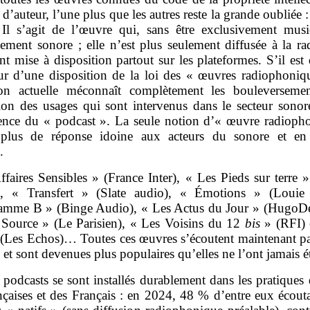
 d’auteur, l’une plus que les autres reste la grande oubliée 
 Il s’agit de l’œuvre qui, sans être exclusivement music
vement sonore ; elle n’est plus seulement diffusée à la ra
t mise à disposition partout sur les plateformes. S’il est
ur d’une disposition de la loi des « œuvres radiophoniqu
tion actuelle méconnaît complètement les bouleverseme
tion des usages qui sont intervenus dans le secteur sonor
ence du « podcast ». La seule notion d’« œuvre radioph
 plus de réponse idoine aux acteurs du sonore et en
e.
ffaires Sensibles » (France Inter), « Les Pieds sur terre 
), « Transfert » (Slate audio), « Émotions » (Louie
amme B » (Binge Audio), « Les Actus du Jour » (HugoDé
Source » (Le Parisien), « Les Voisins du 12
bis
» (RFI) 
 (Les Echos)… Toutes ces œuvres s’écoutent maintenant pa
 et sont devenues plus populaires qu’elles ne l’ont jamais é
 podcasts se sont installés durablement dans les pratiques
nçaises et des Français : en 2024, 48 % d’entre eux écouta