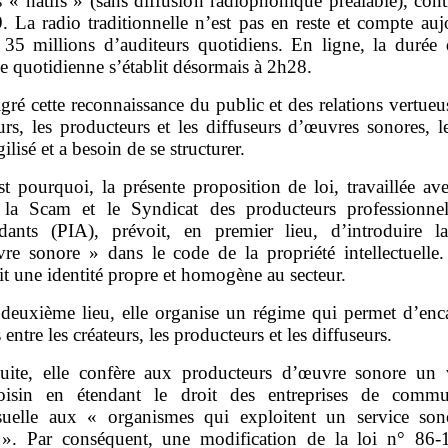
s « natifs » (sans diffusion radiophonique préalable), con
. La radio traditionnelle n’est pas en reste et compte auj
 35 millions d’auditeurs quotidiens. En ligne, la durée 
 quotidienne s’établit désormais à 2h28.
gré cette reconnaissance du public et des relations vertueu
urs, les producteurs et les diffuseurs d’œuvres sonores, l
gilisé et a besoin de se structurer.
st pourquoi, la présente proposition de loi, travaillée a
 la Scam et le Syndicat des producteurs professionne
dants (PIA), prévoit, en premier lieu, d’introduire l
re sonore » dans le code de la propriété intellectuelle. 
t une identité propre et homogène au secteur.
deuxième lieu, elle organise un régime qui permet d’enca
s entre les créateurs, les producteurs et les diffuseurs.
uite, elle confère aux producteurs d’œuvre sonore un v
oisin en étendant le droit des entreprises de commu
suelle aux « organismes qui exploitent un service so
e ». Par conséquent, une modification de la loi n° 86