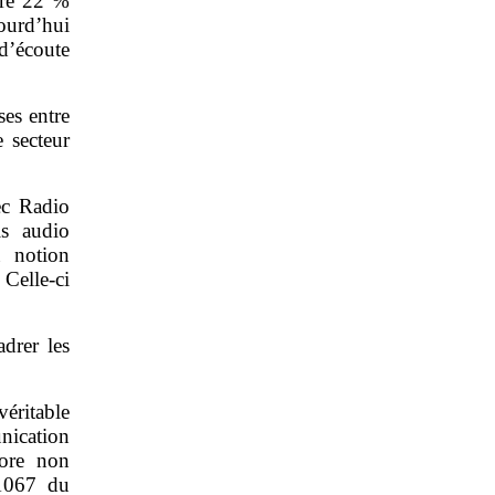
tre 22 %
ourd’hui
d’écoute
ses entre
e secteur
vec Radio
ls audio
a notion
Celle‑ci
drer les
éritable
nication
nore non
‑1067 du