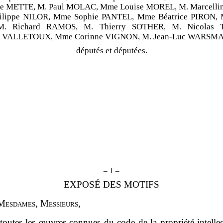
e METTE, M. Paul MOLAC, Mme Louise MOREL, M. Marcell
hilippe NILOR, Mme Sophie PANTEL, Mme Béatrice PIRON, M
M. Richard RAMOS, M. Thierry SOTHER, M. Nicolas 
ic VALLETOUX, Mme Corinne VIGNON, M. Jean-Luc WARSM
députés et députées.
– 1 –
EXPOSÉ DES MOTIFS
M
esdames
, M
essieurs
,
toutes les œuvres connues du code de la propriété intellec