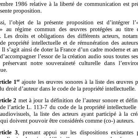
embre 1986 relative à la liberté de communication est pr
ésente proposition.
si, l’objet de la présente proposition est d’intégrer l
 » au régime commun des œuvres protégées au titre d
r. Les droits et obligations des différents acteurs, nota
de propriété intellectuelle et de rémunération des auteur
s. Il s’agit ainsi de doter la France d’un cadre moderne et a
d’accompagner l’essor de la création audio sous toutes se
 préservant notre souveraineté culturelle dans l’envir
ue.
er
rticle
1
ajoute les œuvres sonores à la liste des œuvres 
 du droit d’auteur dans le code de la propriété intellectuelle.
rticle
2
met à jour la définition de l’auteur sonore et défini
e l’article L. 113‑7 du code de la propriété intellectuelle
audiovisuels, la liste des acteurs ayant participé à la cr
 qui doivent pouvoir être considérés comme (co‑) auteurs.
rticle
3
, prenant appui sur les dispositions existantes 