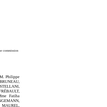
’une commission
. Philippe
 BRUNEAU,
STELLANI,
FRÉBAULT,
me Fatiha
NGEMANN,
l MAUREL,