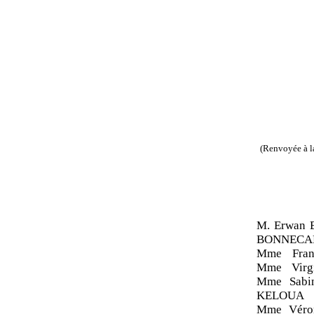
(Renvoyée à la
M. Erwan 
BONNECAR
Mme Fran
Mme Virg
Mme Sabi
KELOUA 
Mme Véro