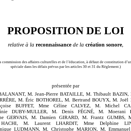
PROPOSITION DE LOI
relative à la
reconnaissance
de la
création
sonore
,
 commission des affaires culturelles et de l’éducation, à défaut de constitution d
spéciale dans les délais prévus par les articles 30 et 31 du Règlement.)
présentée par
BALANANT, M. Jean-Pierre BATAILLE, M. Thibault BAZIN, M
RÈRE, M. Éric BOTHOREL, M. Bertrand BOUYX, M. Joël
çoise BUFFET, Mme Céline CALVEZ, M. Michel CA
inie DUBY-MULLER, M. Denis FÉGNÉ, M. Moerani 
ne GERVAIS, M. Damien GIRARD, M. Frantz GUMBS, M
HACHI, M. Laurent LHARDIT, Mme Delphine LI
nique LUDMANN, M. Christophe MARION, M. Emmanue