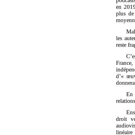
podcast
en 2019
plus de
moyenne
Mal
les aute
reste fra
C’e
France,
indépen
d’« œuv
donnerai
En 
relation
Ens
droit v
audiovi
linéair