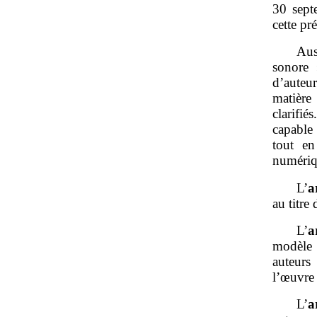
30 sept
cette pr
Aus
sonore
d’auteu
matière 
clarifié
capable 
tout en
numériq
L’
a
au titre
L’
a
modèle d
auteurs 
l’œuvre
L’
a