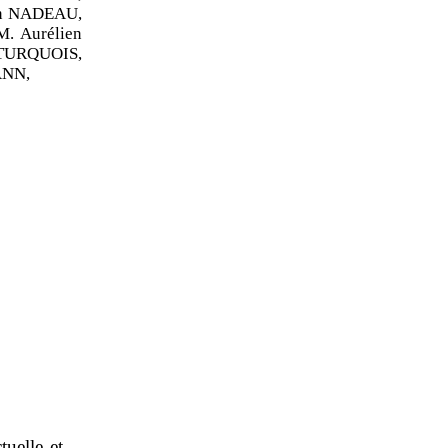
in NADEAU,
. Aurélien
TURQUOIS,
ANN,
tuelle et