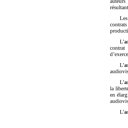
auteurs
résultan
Les
contrats
product
L’
a
contrat
d’exerce
L’
a
audiovis
L’
a
la liber
en élarg
audiovi
L’
a