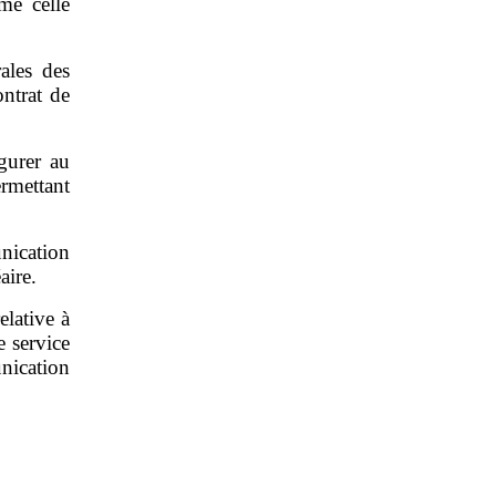
me celle
ales des
ontrat de
gurer au
rmettant
nication
aire.
lative à
e service
unication