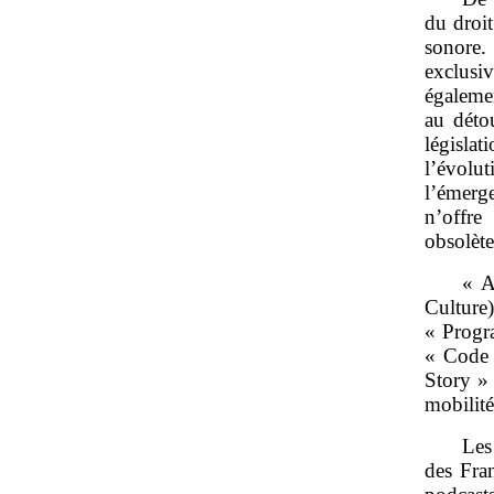
du droit
sonore.
exclusi
égalemen
au déto
législa
l’évolu
l’émerg
n’offre
obsolèt
« A
Culture
« Progr
« Code 
Story »
mobilité
Les
des Fra