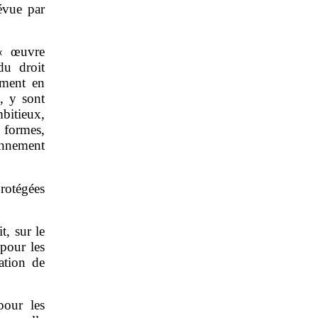
évue par
’« œuvre
u droit
mment en
s, y sont
mbitieux,
s formes,
onnement
protégées
t, sur le
 pour les
éation de
pour les