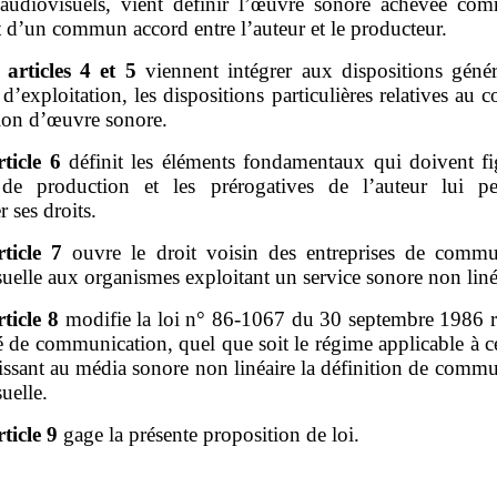
 audiovisuels, vient définir l’œuvre sonore achevée com
t d’un commun accord entre l’auteur et le producteur.
articles
4 et
5
viennent intégrer aux dispositions génér
 d’exploitation, les dispositions particulières relatives au c
ion d’œuvre sonore.
rticle
6
définit les éléments fondamentaux qui doivent fi
 de production et les prérogatives de l’auteur lui pe
r ses droits.
rticle
7
ouvre le droit voisin des entreprises de commu
uelle aux organismes exploitant un service sonore non liné
rticle
8
modifie la loi n° 86‑1067 du 30 septembre 1986 re
té de communication, quel que soit le régime applicable à c
issant au média sonore non linéaire la définition de comm
suelle.
rticle
9
gage la présente proposition de loi.