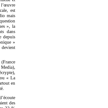
: l’œuvre
ale, est
dio mais
 question
es », la
nts dans
e depuis
onique »
 devient
» (France
 Media),
crypte),
ou « La
rtout en
té.
 d’écoute
ient des