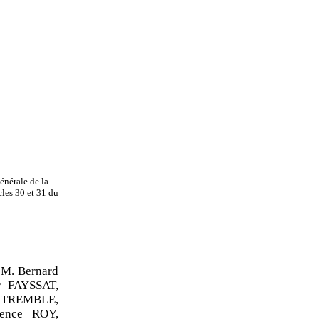
énérale de la
cles 30 et 31 du
M. Bernard
r FAYSSAT,
UTREMBLE,
ence ROY,