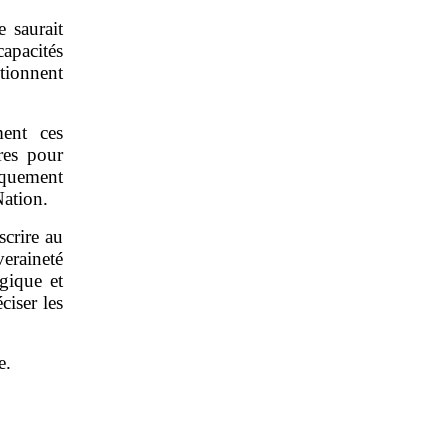
e saurait
capacités
tionnent
ment ces
res pour
iquement
Nation.
scrire au
eraineté
gique et
ciser les
e.