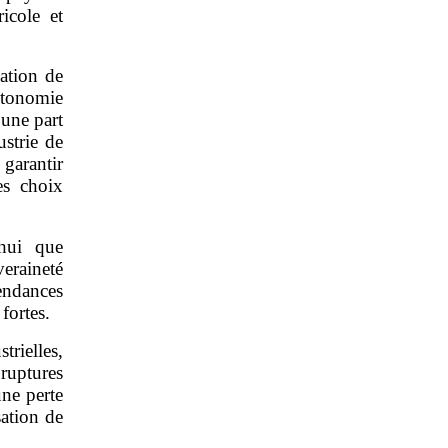
icole et
uation de
utonomie
 une part
ustrie de
garantir
es choix
hui que
veraineté
ndances
fortes.
rielles,
 ruptures
une perte
sation de