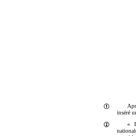
Apr
inséré u
« L
nationa