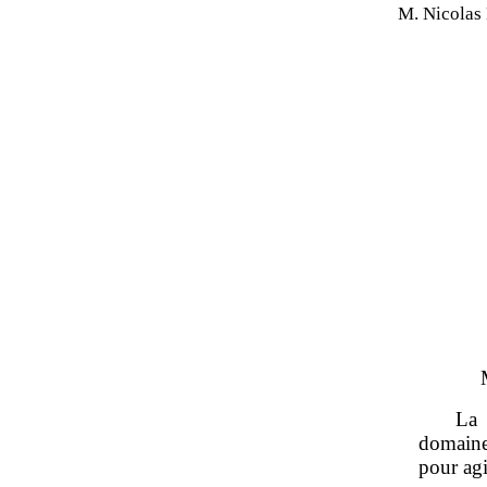
M. Nicola
La 
domaines
pour agi