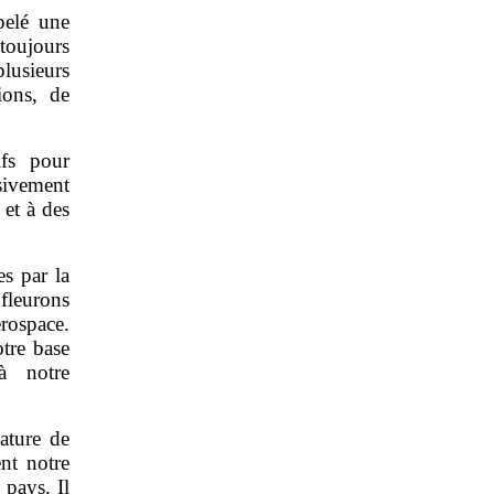
pelé une
 toujours
lusieurs
ions, de
.
ifs pour
sivement
 et à des
s par la
 fleurons
rospace.
otre base
 à notre
ature de
nt notre
 pays. Il