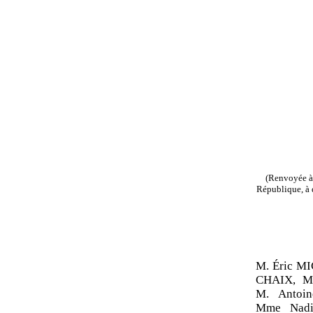
(Renvoyée à 
République, à d
M. Éric M
CHAIX, M.
M. Antoi
Mme Nadi