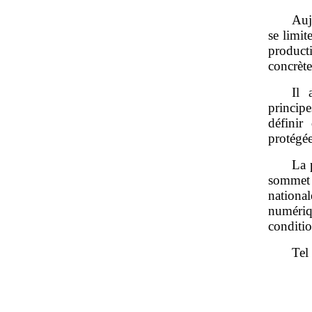
Auj
se limit
product
concrète
Il 
princip
définir
protégée
La 
sommet 
nationa
numériqu
conditio
Tel