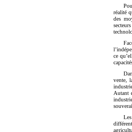
Pou
réalité 
des moy
secteur
technolo
Fac
l’indép
ce qu’el
capacité
Dan
vente, l
industr
Autant d
industr
souverai
Les
différe
agricult