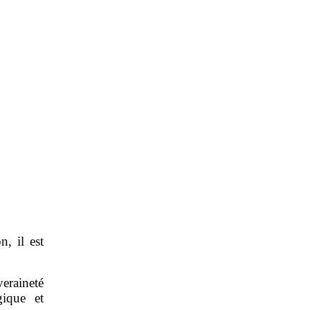
n, il est
eraineté
gique et