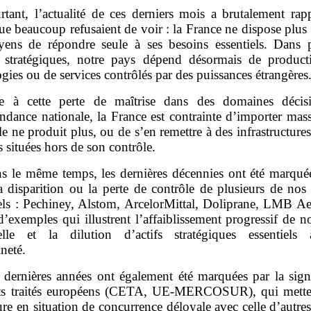
rtant, l’actualité de ces derniers mois a brutalement rap
que beaucoup refusaient de voir : la France ne dispose plus
ens de répondre seule à ses besoins essentiels. Dans p
s stratégiques, notre pays dépend désormais de product
gies ou de services contrôlés par des puissances étrangères
e à cette perte de maîtrise dans des domaines décis
endance nationale, la France est contrainte d’importer mas
le ne produit plus, ou de s’en remettre à des infrastructures
s situées hors de son contrôle.
s le même temps, les dernières décennies ont été marquée
a disparition ou la perte de contrôle de plusieurs de nos
iels : Pechiney, Alstom, ArcelorMittal, Doliprane, LMB Ae
’exemples qui illustrent l’affaiblissement progressif de n
ielle et la dilution d’actifs stratégiques essentiels
neté.
 dernières années ont également été marquées par la sign
nts traités européens (CETA, UE‑MERCOSUR), qui mette
ure en situation de concurrence déloyale avec celle d’autres