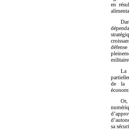
en résu
alimenta
Dan
dépenda
stratégi
croissan
défense
pleinem
militair
La 
partiell
de la 
économiq
Or,
numériqu
d’approv
d’autono
sa sécur