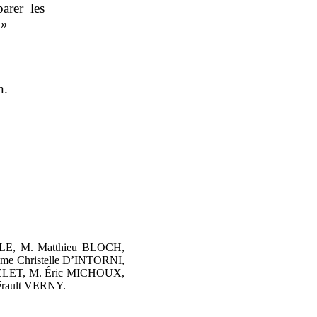
arer les
 »
n.
LE, M. Matthieu BLOCH,
e Christelle D’INTORNI,
ELET, M. Éric MICHOUX,
rault VERNY.