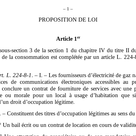
– 1 –
PROPOSITION DE LOI
er
Article 1
sous‑section 3 de la section 1 du chapitre IV du titre II du
 de la consommation est complétée par un article L. 224‑8
rt.
L.
224
‑
8
‑
1
. – I. – Les fournisseurs d’électricité de gaz na
ices de communications électroniques accessibles au p
 conclure un contrat de fourniture de services avec une 
e ou morale pour un local à usage d’habitation que si 
 d’un droit d’occupation légitime.
I. – Constituent des titres d’occupation légitimes au sens du 
° Un bail écrit ou un contrat de location en cours de validité