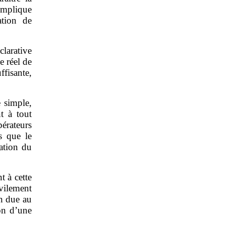
complique
ation de
clarative
e réel de
ffisante,
 simple,
t à tout
rateurs
s que le
tation du
t à cette
vilement
n due au
on d’une