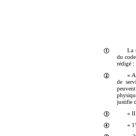
La 
du code
rédigé :
«
A
de serv
peuvent
physiqu
justifie
« I
« 1