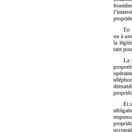
frontièr
l’inter
propriét
En 
ou à une
la légit
tant pou
La 
proport
opérat
télépho
demandeu
propriét
Et 
obligat
respons
proprié
occupati