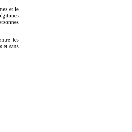
nes et le
légitimes
personnes
ontre les
s et sans