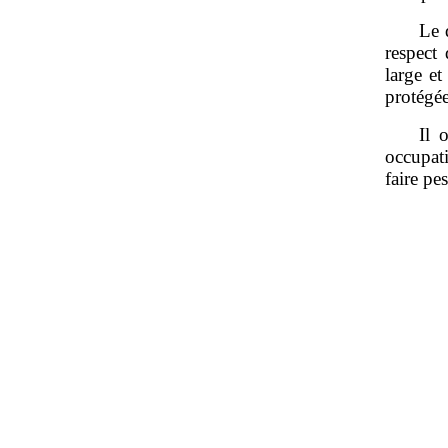
Le 
respect 
large et
protégée
Il 
occupati
faire pe