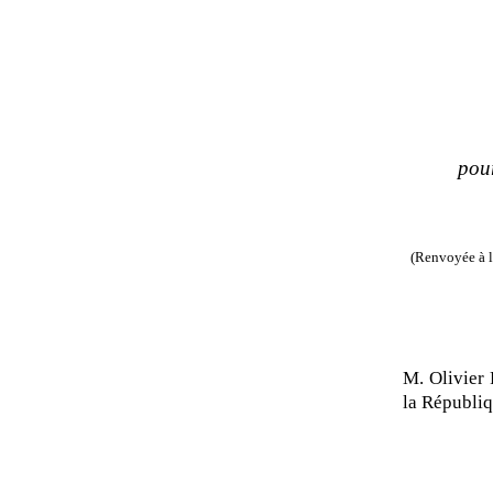
pou
(Renvoyée à l
M. Olivier
la Républi