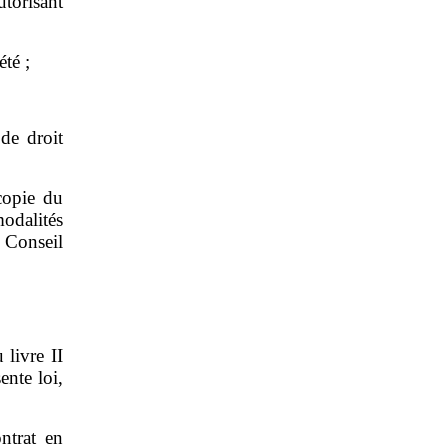
torisant
été ;
de droit
copie du
modalités
n Conseil
 livre II
ente loi,
ntrat en