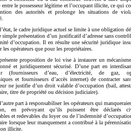
e entre le possesseur légitime et l’occupant illicite, ce qui 
vention des autorités et prolonge les situations de viol
é.
l’état, le cadre juridique actuel se limite à une obligation dé
 simple présentation d’un justificatif d’adresse sans contrôl
imité d’occupation. Il en résulte une sécurité juridique insu
r les opérateurs que pour les propriétaires.
présente proposition de loi vise à instaurer un mécanisme
ionné et juridiquement sécurisé. D’une part en interdisan
eur (fournisseurs d’eau, d’électricité, de gaz, opé
niques et fournisseurs d’accès internet) de contracter san
r ne justifie d’un droit valable d’occupation (bail, attes
aire, titre de propriété ou décision judiciaire).
d’autre part à responsabiliser les opérateurs qui manqueraien
ion, en prévoyant qu’ils puissent être déclarés ci
ables et redevables du loyer ou de l’indemnité d’occupatio
taire lorsque leur manquement a contribué à la pérennisati
on illicite.