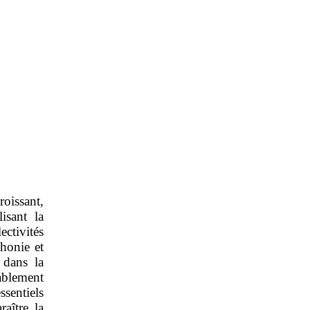
oissant,
isant la
ectivités
phonie et
 dans la
ablement
sentiels
aître la