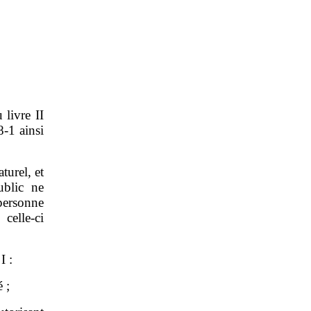
 livre II
‑1 ainsi
turel, et
ublic ne
personne
celle‑ci
I :
 ;