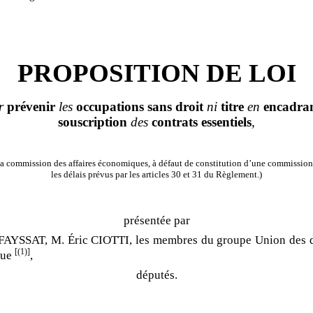
PROPOSITION DE LOI
r
prévenir
les
occupations
sans
droit
ni
titre
en
encadra
souscription
des
contrats
essentiels
,
a commission des affaires économiques, à défaut de constitution d’une commission
les délais prévus par les articles 30 et 31 du Règlement.)
présentée par
 FAYSSAT, M. Éric CIOTTI, les membres du groupe Union des d
[(1)]
que
,
députés.