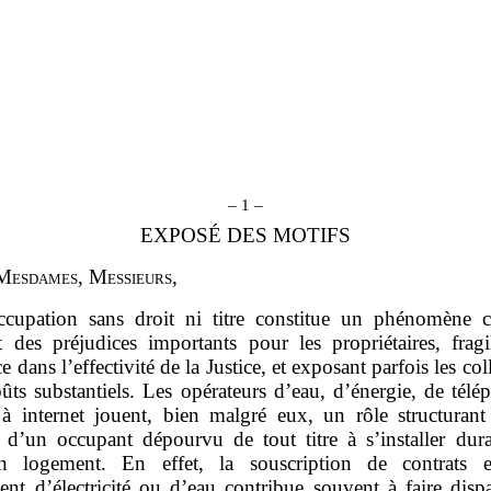
– 1 –
EXPOSÉ DES MOTIFS
M
esdames
, M
essieurs
,
ccupation sans droit ni titre constitue un phénomène cr
t des préjudices importants pour les propriétaires, fragil
e dans l’effectivité de la Justice, et exposant parfois les coll
ûts substantiels. Les opérateurs d’eau, d’énergie, de télé
 à internet jouent, bien malgré eux, un rôle structurant
é d’un occupant dépourvu de tout titre à s’installer dur
 logement. En effet, la souscription de contrats es
nt d’électricité ou d’eau contribue souvent à faire dispar