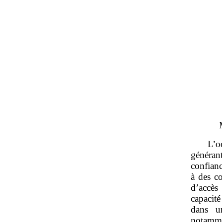
L’o
généran
confianc
à des co
d’accès
capacit
dans un
notamme