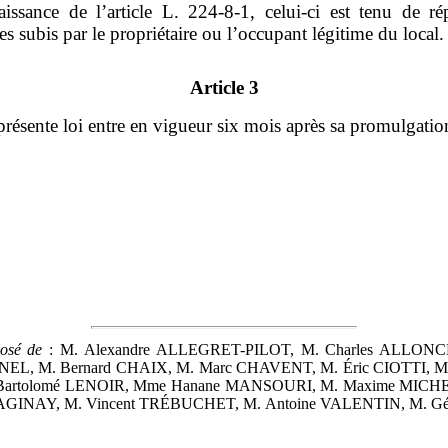
issance de l’article L. 224‑8‑1, celui‑ci est tenu de rép
es subis par le propriétaire ou l’occupant légitime du local.
Article 3
présente loi entre en vigueur six mois après sa promulgatio
osé de
: M. Alexandre ALLEGRET-PILOT, M. Charles ALLONC
NEL, M. Bernard CHAIX, M. Marc CHAVENT, M. Éric CIOTTI, Mm
. Bartolomé LENOIR, Mme Hanane MANSOURI, M. Maxime MICH
GINAY, M. Vincent TRÉBUCHET, M. Antoine VALENTIN, M. Gé