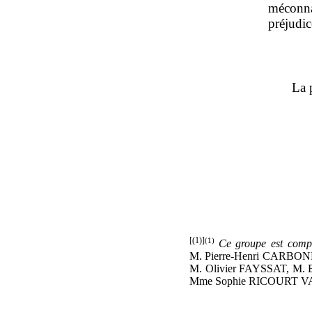
méconna
préjudic
La 
[(1)]
(1)
Ce groupe est comp
M. Pierre-Henri CARBON
M. Olivier FAYSSAT, M
Mme Sophie RICOURT VA