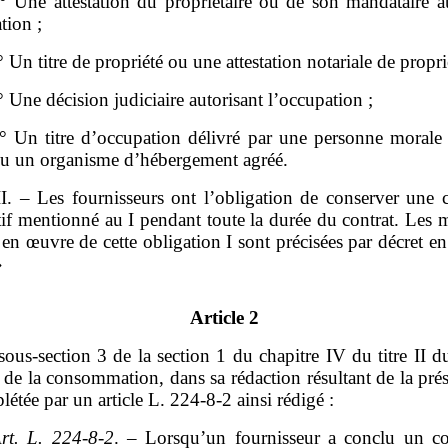
° Une attestation du propriétaire ou de son mandataire au
tion ;
° Un titre de propriété ou une attestation notariale de propri
° Une décision judiciaire autorisant l’occupation ;
° Un titre d’occupation délivré par une personne morale 
ou un organisme d’hébergement agréé.
II. – Les fournisseurs ont l’obligation de conserver une 
atif mentionné au I pendant toute la durée du contrat. Les 
en œuvre de cette obligation I sont précisées par décret e
»
Article 2
sous‑section 3 de la section 1 du chapitre IV du titre II du
de la consommation, dans sa rédaction résultant de la prés
létée par un article L. 224‑8‑2 ainsi rédigé :
rt.
L.
224
‑
8
‑
2
. – Lorsqu’un fournisseur a conclu un co