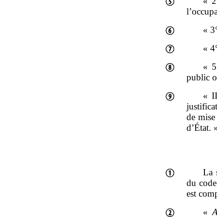
« 2
l’occupa
« 3
« 4
« 5
public 
« I
justific
de mise 
d’État. 
La 
du code 
est comp
«
A