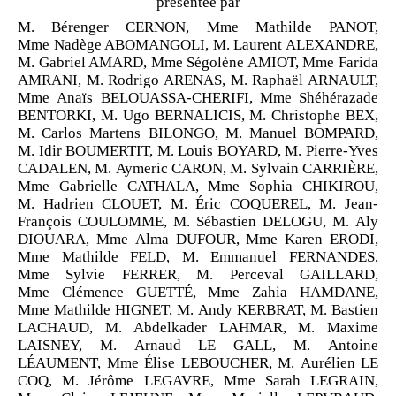
présentée par
M. Bérenger CERNON, Mme Mathilde PANOT,
Mme Nadège ABOMANGOLI, M. Laurent ALEXANDRE,
M. Gabriel AMARD, Mme Ségolène AMIOT, Mme Farida
AMRANI, M. Rodrigo ARENAS, M. Raphaël ARNAULT,
Mme Anaïs BELOUASSA-CHERIFI, Mme Shéhérazade
BENTORKI, M. Ugo BERNALICIS, M. Christophe BEX,
M. Carlos Martens BILONGO, M. Manuel BOMPARD,
M. Idir BOUMERTIT, M. Louis BOYARD, M. Pierre-Yves
CADALEN, M. Aymeric CARON, M. Sylvain CARRIÈRE,
Mme Gabrielle CATHALA, Mme Sophia CHIKIROU,
M. Hadrien CLOUET, M. Éric COQUEREL, M. Jean-
François COULOMME, M. Sébastien DELOGU, M. Aly
DIOUARA, Mme Alma DUFOUR, Mme Karen ERODI,
Mme Mathilde FELD, M. Emmanuel FERNANDES,
Mme Sylvie FERRER, M. Perceval GAILLARD,
Mme Clémence GUETTÉ, Mme Zahia HAMDANE,
Mme Mathilde HIGNET, M. Andy KERBRAT, M. Bastien
LACHAUD, M. Abdelkader LAHMAR, M. Maxime
LAISNEY, M. Arnaud LE GALL, M. Antoine
LÉAUMENT, Mme Élise LEBOUCHER, M. Aurélien LE
COQ, M. Jérôme LEGAVRE, Mme Sarah LEGRAIN,