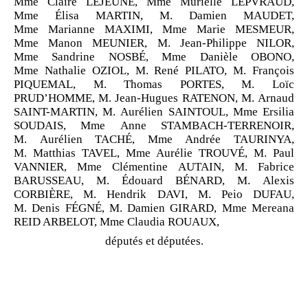
Mme Claire LEJEUNE, Mme Murielle LEPVRAUD,
Mme Élisa MARTIN, M. Damien MAUDET,
Mme Marianne MAXIMI, Mme Marie MESMEUR,
Mme Manon MEUNIER, M. Jean-Philippe NILOR,
Mme Sandrine NOSBÉ, Mme Danièle OBONO,
Mme Nathalie OZIOL, M. René PILATO, M. François
PIQUEMAL, M. Thomas PORTES, M. Loïc
PRUD’HOMME, M. Jean-Hugues RATENON, M. Arnaud
SAINT-MARTIN, M. Aurélien SAINTOUL, Mme Ersilia
SOUDAIS, Mme Anne STAMBACH-TERRENOIR,
M. Aurélien TACHÉ, Mme Andrée TAURINYA,
M. Matthias TAVEL, Mme Aurélie TROUVÉ, M. Paul
VANNIER, Mme Clémentine AUTAIN, M. Fabrice
BARUSSEAU, M. Édouard BÉNARD, M. Alexis
CORBIÈRE, M. Hendrik DAVI, M. Peio DUFAU,
M. Denis FÉGNÉ, M. Damien GIRARD, Mme Mereana
REID ARBELOT, Mme Claudia ROUAUX,
députés et députées.