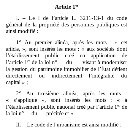
er
Article 1
I. – Le I de l’article L. 3211‑13‑1 du code
général de la propriété des personnes publiques est
ainsi modifié :
1°
Au premier alinéa, après les mots
: «
cet
article,
», sont insérés les mots
:
« aux sociétés dont
l’établissement public créé en application de
er
l’article 1
de la loi n° du visant à moderniser
la gestion du patrimoine immobilier de l’État détient
directement ou indirectement l’intégralité du
capital » ;
2° Au troisième alinéa, après les mots :
« s’applique », sont insérés les mots : « à
er
l’établissement public national créé par l’article 1
de
la loi n° du précitée et ».
II. – Le code de l’urbanisme est ainsi modifié :