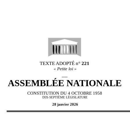
TEXTE ADOPT
É
n°
221
«
Petite loi
»
__
ASSEMBL
É
E NATIONALE
CONSTITUTION DU 4 OCTOBRE 1958
DIX-SEPTIÈME L
É
GISLATURE
28 janvier 2026