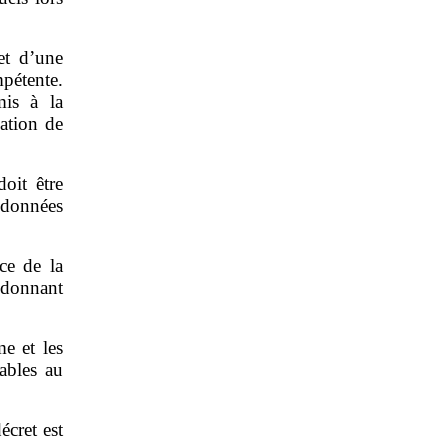
et d’une
mpétente.
mis à la
ation de
oit être
 données
ce de la
 donnant
e et les
ables au
écret est