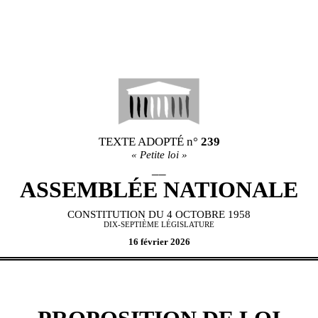
TEXTE ADOPT
É
n°
239
«
Petite loi
»
__
ASSEMBL
É
E NATIONALE
CONSTITUTION DU 4 OCTOBRE 1958
DIX-SEPTIÈME L
É
GISLATURE
16 février 2026