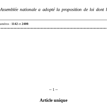
’Assemblée nationale a adopté la proposition de loi dont l
numéros
:
1142
et
2400
.
–
–
1
Article unique