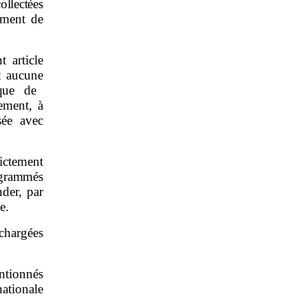
ollectées
ement de
 article
nt aucune
que de
ement, à
sée avec
rictement
rogrammés
nder, par
e.
chargées
ntionnés
nationale