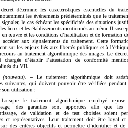
décret détermine les caractéristiques essentielles du trait
notamment les événements prédéterminés que le traitemen
 signaler, le cas échéant les spécificités des situations justi
,
les lieux et les établissements mentionnés au même
II suscep
e en œuvre et les conditions d’habilitation et de formation d
 accéder aux signalements du traitement. Cette formati
t sur les enjeux liés aux libertés publiques et à l’éthiqu
 recours
au traitement algorithmique des images.
Le décret
té chargée d’établir
l’attestation de conformité menti
alinéa du VII.
(nouveau)
.
–
Le traitement algorithmique doit satisf
es
suivantes, qui doivent pouvoir être vérifiées pendant 
 son utilisation :
Lorsque le traitement algorithmique employé repos
ssage
, des garanties sont apportées afin que les 
ntissage, de validation et de test choisies soient pert
es et représentatives. Leur traitement doit être loyal et 
sur des critères objectifs et permettre d’identifier et de