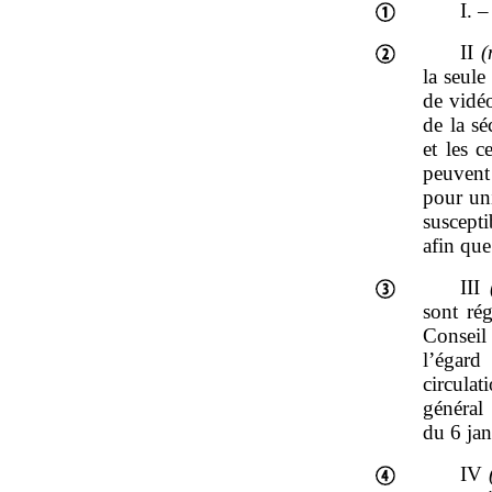
I. –
II
(
la seule
de vidéo
de la sé
et les 
peuvent
pour uni
suscepti
afin que
III
sont ré
Conseil 
l’égard
circula
généra
du 6 jan
IV