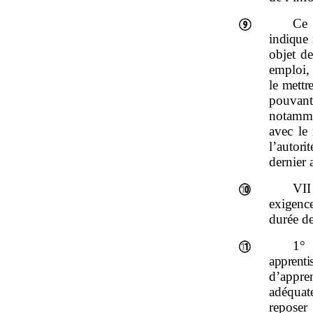
Ce 
indique
objet de
emploi
le mettr
pouvant
notammen
avec le
l’autori
dernier 
VII
exigenc
durée de
1°
apprenti
d’appre
adéquat
reposer 