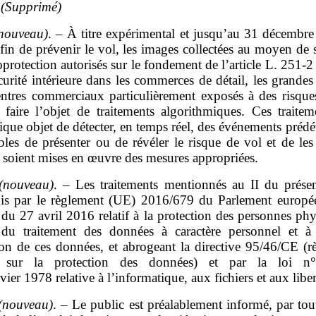
(Supprimé)
nouveau)
. – À titre expérimental et jusqu’au 31 décembre
 fin de prévenir le vol, les images collectées au moyen de
protection autorisés sur le fondement de l’article L. 251‑
curité intérieure dans les commerces de détail, les grandes
centres commerciaux particulièrement exposés à des risque
 faire l’objet de traitements algorithmiques. Ces traitem
que objet de détecter, en temps réel, des événements préd
bles de présenter ou de révéler le risque de vol et de les
 soient mises en œuvre des mesures appropriées.
(nouveau)
. – Les traitements mentionnés au II du présent
gis par le règlement (UE) 2016/679 du Parlement europé
du 27 avril 2016 relatif à la protection des personnes ph
 du traitement des données à caractère personnel et à 
tion de ces données, et abrogeant la directive 95/46/CE (r
l sur la protection des données) et par la loi n
vier 1978 relative à l’informatique, aux fichiers et aux liber
(nouveau)
. – Le public est préalablement informé, par to