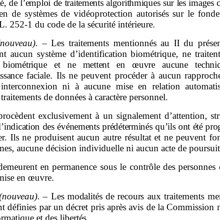
é, de l’emploi de traitements algorithmiques sur les images c
n de systèmes de vidéoprotection autorisés sur le fond
e L. 252‑1 du code de la sécurité intérieure.
(nouveau)
. – Les traitements mentionnés au II du présent
ent aucun système d’identification biométrique, ne traite
 biométrique et ne mettent en œuvre aucune techni
ssance
faciale. Ils ne peuvent procéder à aucun rapproch
interconnexion ni à aucune mise en relation automati
 traitements de données à caractère personnel.
 procèdent exclusivement à un signalement d’attention, st
 l’indication des événements prédéterminés qu’ils ont été p
er. Ils ne produisent aucun autre résultat et ne peuvent fo
s, aucune décision individuelle ni aucun acte de poursuit
 demeurent en permanence sous le contrôle des personnes 
 mise en œuvre.
(nouveau)
. –
Les modalités de recours
aux traitements me
nt définies par un décret pris après avis de la Commission 
ormatique et des libertés.