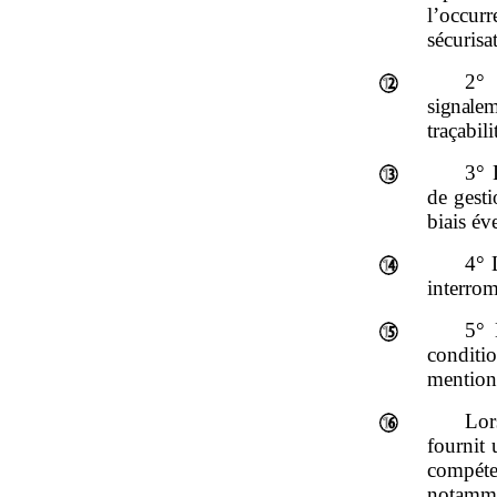
l’occurr
sécurisa
2°
signalem
traçabil
3° 
de gesti
biais év
4° 
interrom
5° 
conditi
mentionn
Lor
fournit
compéte
notammen