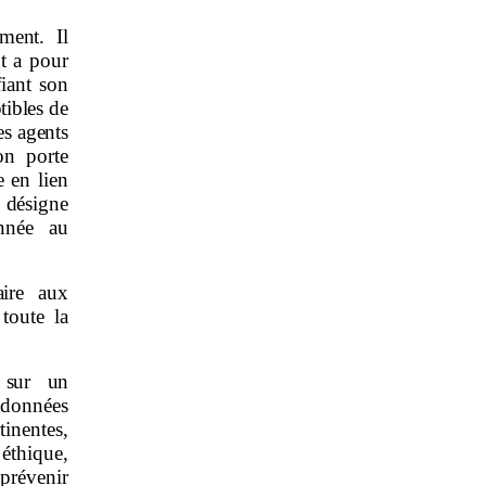
ement. Il
t a pour
fiant son
tibles de
es agents
on porte
e en lien
désigne
onnée au
aire aux
toute la
e sur un
données
inentes,
éthique,
 prévenir