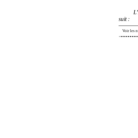
L
suit
:
Voir les 