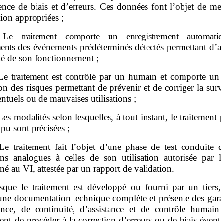
ence de biais et d’erreurs. Ces données font l’objet de m
tion appropriées ;
Le traitement comporte un enregistrement automati
ents
des événements prédéterminés détectés permettant d’as
ité de son fonctionnement ;
Le traitement est contrôlé par un humain et comporte un
on des risques permettant de prévenir et de corriger la su
entuels ou de mauvaises utilisations ;
Les modalités selon lesquelles, à tout instant, le traitement 
pu sont précisées ;
Le traitement fait l’objet d’une phase de test conduite 
ons analogues à celles de son utilisation autorisée par l
é au VI, attestée par un rapport de validation.
sque le traitement est développé ou fourni par un tiers, 
 une documentation technique complète et présente des gara
nce, de continuité, d’assistance et de contrôle humai
t de procéder à la correction d’erreurs ou de biais évent