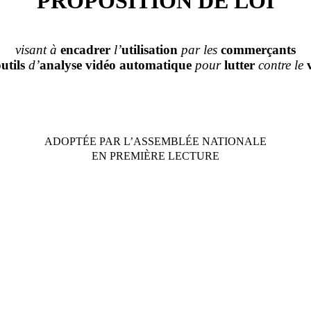
PROPOSITION DE LOI
visant à
encadrer
l’
utilisation
par les
commerçants
utils
d’
analyse vidéo automatique
pour
lutter
contre le
ADOPTÉE PAR L’ASSEMBL
É
E NATIONALE
EN PREMIÈRE LECTURE