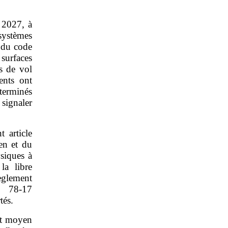
 2027, à
 systèmes
2 du code
 surfaces
s de vol
ents ont
éterminés
 signaler
 article
en et du
ysiques à
la libre
èglement
° 78‑17
tés.
ut moyen