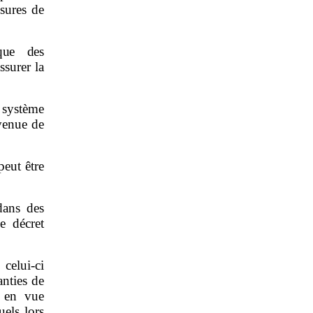
esures de
que des
surer la
 système
rvenue de
peut être
dans des
e décret
celui-ci
nties de
n en vue
uels lors