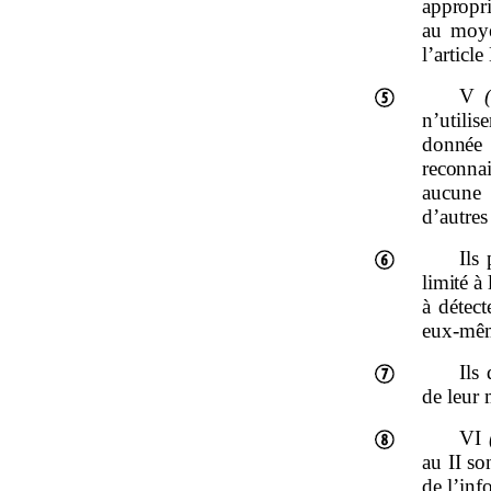
appropri
au moye
l’articl
V
n’utilis
donnée
reconnai
aucune 
d’autres
Ils
limité à
à détect
eux‑même
Ils
de leur
VI
au II so
de l’inf