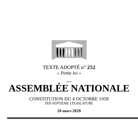
TEXTE ADOPT
É
n°
252
«
Petite loi
»
__
ASSEMBL
É
E NATIONALE
CONSTITUTION DU 4 OCTOBRE 1958
DIX-SEPTIÈME L
É
GISLATURE
26 mars 2026