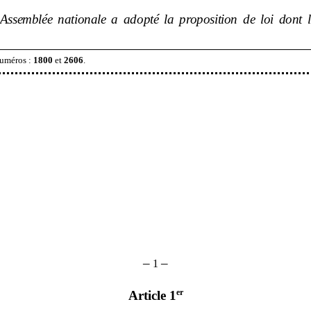
’Assemblée nationale a adopté la proposition de loi dont l
numéros
:
1800
et
2606
.
–
–
1
er
Article 1