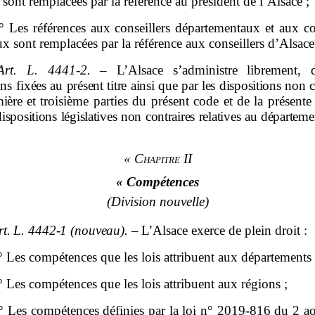
 sont remplacées par la référence au président de l’Alsace ;
° Les références aux conseillers départementaux et aux co
x sont remplacées par la référence aux conseillers d’Alsace
Art.
L.
4441
‑
2.
– L’Alsace s’administre librement, 
ons
fixées au présent titre ainsi que par les dispositions non c
mière
et troisième parties du présent code et de la présente 
dispositions législatives non contraires relatives au département
« Chapitre II
« Compétences
(Division nouvelle)
rt.
L.
4442
‑
1
(nouveau).
–
L’Alsace
exerce
de plein droit :
° Les compétences que les lois attribuent aux départements 
° Les compétences que les lois attribuent aux régions ;
° Les compétences définies par la loi n° 2019‑816 du 2 a