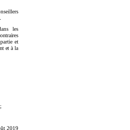
nseillers
.
dans les
ontraires
partie et
 et à la
;
oût 2019