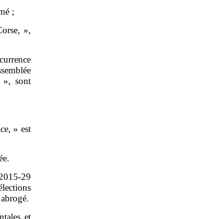
mé ;
Corse, »,
ccurrence
assemblée
 », sont
ce, » est
ée.
 2015‑29
lections
t abrogé.
tales et