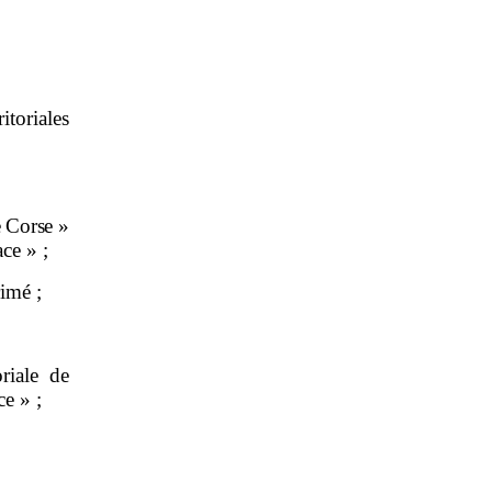
itoriales
de Corse
»
ace » ;
imé ;
oriale de
ce » ;