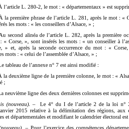
À l’article L. 280‑2, le mot : « départementaux » est suppri
À la première phrase de l’article L. 281, après le mot : « 
érés les mots : « les conseillers d’Alsace, » ;
Au second alinéa de l’article L. 282, après la première o
 « Corse, », sont insérés les mots : « un conseiller à l’
e, » et, après la seconde occurrence du mot : « Corse,
les mots : « celui de l’assemblée d’Alsace, » ;
Le tableau de l’annexe n° 7 est ainsi modifié :
 la deuxième ligne de la première colonne, le mot : « Alsa
é ;
a neuvième ligne des deux dernières colonnes est supprim
is
(nouveau).
–
Le 4° du I de l’article 2 de la loi n°
anvier 2015 relative à la délimitation des régions, aux é
es et départementales et modifiant le calendrier électoral es
(nouveau)
. – Pour l’exercice des compétences départemen