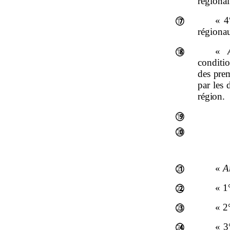
régional
« 4
régionau
«
conditi
des pre
par les
région.
«
A
« 1
« 2
« 3