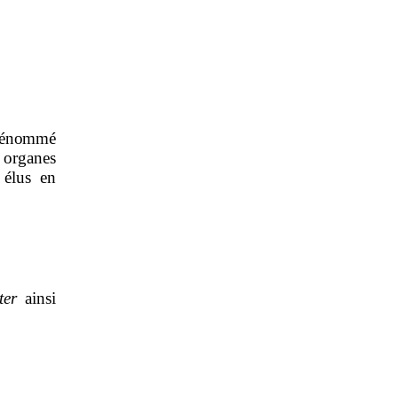
, dénommé
 organes
élus en
ter
ainsi