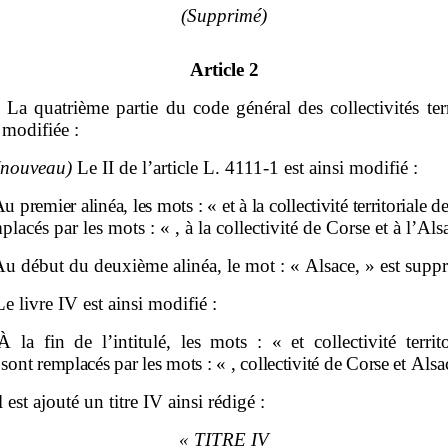
(Supprimé)
Article 2
– La quatrième partie du code général des collectivités terr
i modifiée :
(nouveau)
Le II de l’article L. 4111‑1 est ainsi modifié :
u premier alinéa, les mots
: «
et à la collectivité territoriale 
placés par les mots : « , à la collectivité de Corse et à l’Als
u début du deuxième alinéa, le mot : « Alsace, » est suppr
Le livre IV est ainsi modifié :
À la fin de l’intitulé, les mots : « et collectivité territ
»
sont remplacés par les mots
: «
,
collectivité de Corse et
Alsa
l est ajouté un titre IV ainsi rédigé :
« TITRE IV