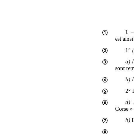
I. 
est ains
1°
a)
A
sont rem
b)
A
2° 
a)
Corse 
b)
I