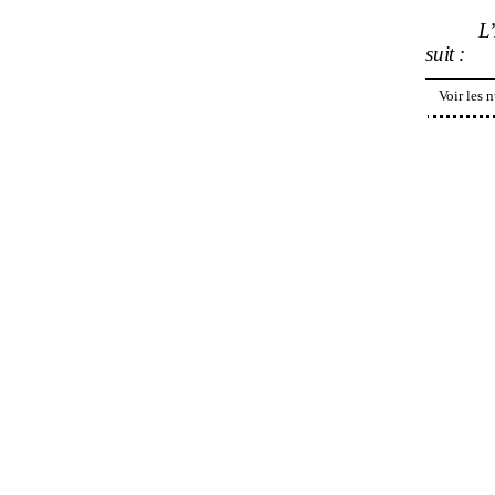
L
suit
:
Voir les 