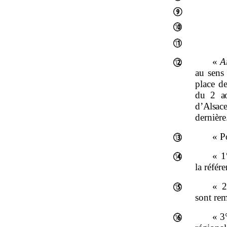
«
A
au sens
place d
du
2
a
d’Alsac
dernière
« P
« 1
la référ
« 2
sont rem
«
3