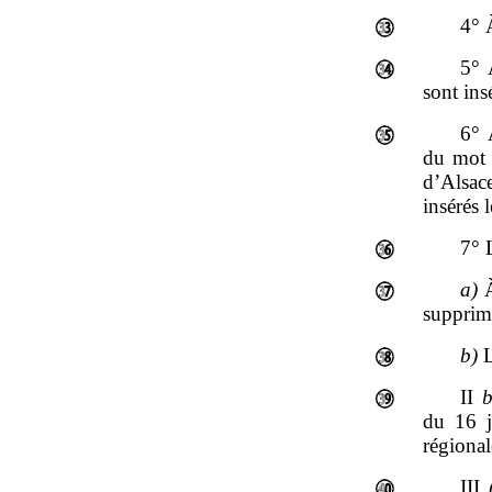
4° 
5° 
sont ins
6° 
du mot :
d’Alsac
insérés 
7° 
a)
À
supprim
b)
L
II
b
du 16 j
régional
III