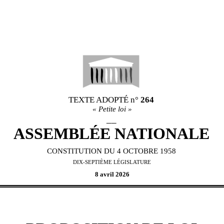
TEXTE ADOPT
É
n°
264
«
Petite loi
»
__
ASSEMBL
É
E NATIONALE
CONSTITUTION DU 4 OCTOBRE 1958
DIX-SEPTIÈME L
É
GISLATURE
8 avril 2026