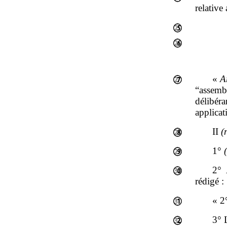
relative
«
Ar
“assemb
délibéra
applicat
II
(
1°
2° 
rédigé :
« 2
3° 