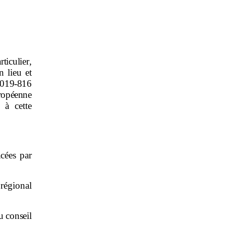
rticulier
,
 lieu et
019
‑
816
ropéenne
 à cette
acées par
régional
u conseil