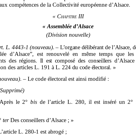
 aux compétences de la Collectivité européenne d’Alsace.
« Chapitre III
« Assemblée d’Alsace
(Division nouvelle)
t.
L.
4443
‑
1
(nouveau)
.
–
L’organe délibérant de l’Alsace
lée d’Alsace”, est renouvelé en même temps que les
nts
des régions. Il est composé des conseillers
d’Alsace 
ion des articles L. 191
à L.
224 du code électoral.
»
nouveau)
. – Le code électoral est ainsi modifié :
(Supprimé)
Après le 2°
bis
de l’article L. 280, il est inséré un 2°
°
ter
Des conseillers d’Alsace ; »
L’article L. 280‑1 est abrogé ;