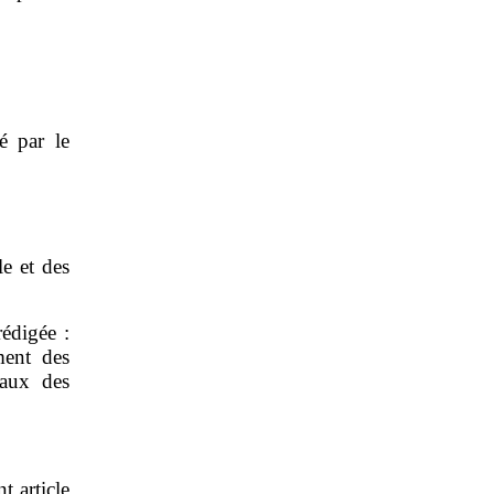
é par le
le et des
rédigée :
ment des
taux des
t article