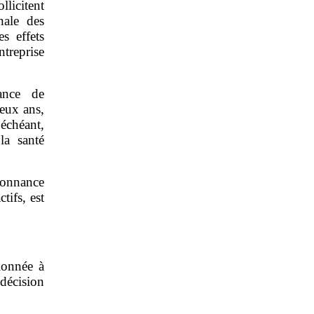
llicitent
nale des
s effets
ntreprise
ance de
deux ans,
 échéant,
la santé
donnance
ifs, est
ionnée à
décision