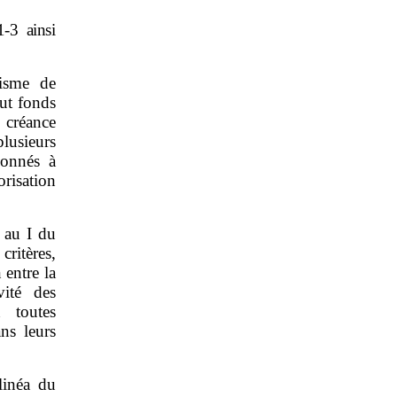
1
‑
3 ainsi
nisme de
out fonds
e créance
lusieurs
ionnés à
orisation
 au I du
ritères,
 entre la
vité des
 toutes
ans leurs
linéa du