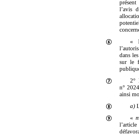
présent 
l’avis 
allocat
potentie
concern
« 
l’autori
dans les
sur le 
publique
2° 
n° 2024
ainsi mo
a)
L
«
m
l’artic
défavora