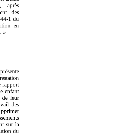
, après
ent des
 444‑1 du
ation en
. »
 présente
estation
e rapport
ne enfant
 de leur
vail des
upprimer
ssements
t sur la
lution du