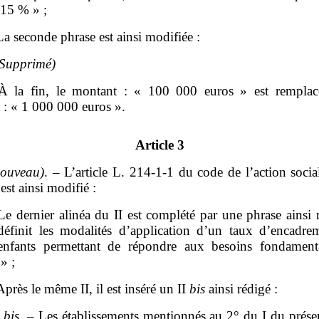
 15 % » ;
La seconde phrase est ainsi modifiée :
(Supprimé)
 la fin, le montant : « 100 000 euros » est remplac
 : « 1 000 000 euros ».
Article 3
nouveau)
. – L’article L. 214-1-1 du code de l’action socia
 est ainsi modifié :
Le dernier alinéa du II est complété par une phrase ainsi 
définit les modalités d’application d’un taux d’encadre
enfants permettant de répondre aux besoins fondamen
 » ;
Après le même II, il est inséré un II
bis
ainsi rédigé :
I
bis
. – Les établissements mentionnés au 2° du I du présen