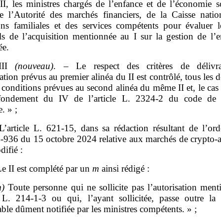
II, les ministres chargés de l’enfance et de l’économie so
de l’Autorité des marchés financiers, de la Caisse natio
ions familiales et des services compétents pour évaluer le
ls de l’acquisition mentionnée au I sur la gestion de l’e
ée.
III
(nouveau)
. – Le respect des critères de délivr
sation prévus au premier alinéa du II est contrôlé, tous les 
 conditions prévues au second alinéa du même II et, le cas
fondement du IV de l’article L. 2324‑2 du code de 
. » ;
L’article L. 621‑15, dans sa rédaction résultant de l’or
‑936 du 15 octobre 2024 relative aux marchés de crypto-act
difié :
e II est complété par un
m
ainsi rédigé :
)
Toute personne qui ne sollicite pas l’autorisation ment
le L. 214‑1-3 ou qui, l’ayant sollicitée, passe outre la 
ble dûment notifiée par les ministres compétents. » ;