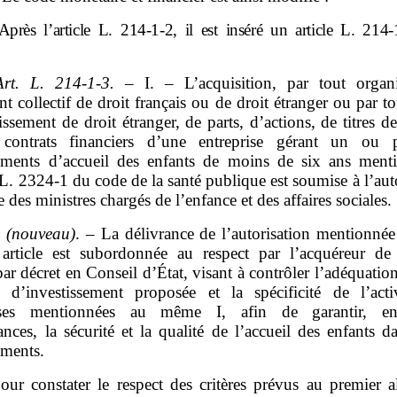
Après l’article L.
214
‑
1
‑
2, il est inséré un article L.
214
‑
Art.
L.
214
‑
1
‑
3.
– I. – L’acquisition, par tout orga
t collectif de droit français ou de droit étranger ou par t
issement de droit étranger, de parts, d’actions, de titres d
ontrats financiers d’une entreprise gérant un ou p
sements d’accueil des enfants de moins de six ans ment
e L. 2324‑1 du code de la santé publique est soumise à l’aut
e des ministres chargés de l’enfance et des affaires sociales.
I
(nouveau)
. – La délivrance de l’autorisation mentionnée
 article est subordonnée au respect par l’acquéreur de c
par décret en Conseil d’État, visant à contrôler l’adéquation
ie d’investissement proposée et la spécificité de l’acti
rises mentionnées au même I, afin de garantir, en
ances, la sécurité et la qualité de l’accueil des enfants d
ements.
our constater le respect des critères prévus au premier a