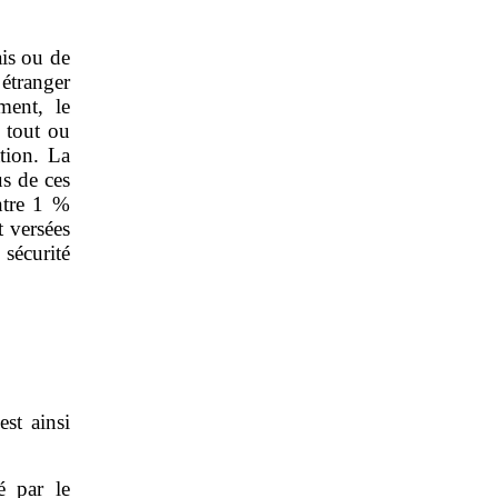
ais ou de
étranger
ment, le
e tout ou
ation. La
us de ces
ntre 1 %
t versées
 sécurité
st ainsi
é par le