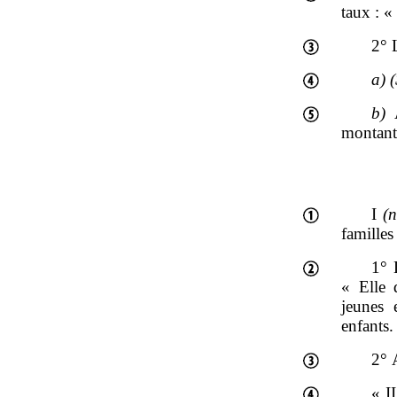
taux : «
2° 
a)
b)
À
montant
I
(
familles
1° 
« Elle 
jeunes 
enfants.
2° 
« I