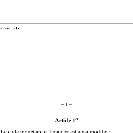
 numéro :
517
.
–
–
1
er
Article 1
– Le code monétaire et financier est ainsi modifié :