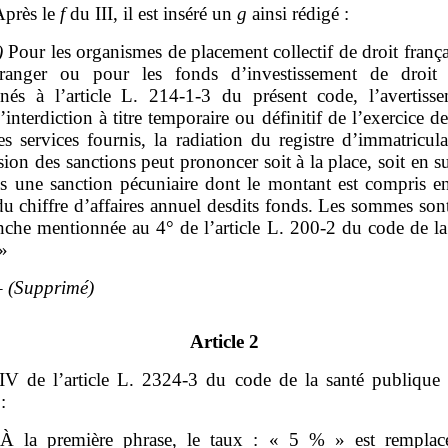
près le
f
du III, il est inséré un
g
ainsi rédigé :
)
Pour les organismes de placement collectif de droit franç
tranger ou pour les fonds d’investissement de droit 
nés à l’article L. 214‑1‑3 du présent code, l’avertisse
’interdiction à titre temporaire ou définitif de l’exercice d
es services fournis, la radiation du registre d’immatricul
on des sanctions peut prononcer soit à la place, soit en s
ns une sanction pécuniaire dont le montant est compris e
u chiffre d’affaires annuel desdits fonds. Les sommes son
nche mentionnée au 4° de l’article L. 200‑2 du code de la
 »
 –
(Supprimé)
Article 2
IV de l’article L. 2324‑3 du code de la santé publique e
:
À la première phrase, le taux : « 5 % » est remplac