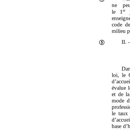
ne peu
er
le 1
j
enseigne
code de
milieu p
II.
Dan
loi, le
d’accuei
évalue l
et de l
mode de
profess
le taux
d’accue
base d’h