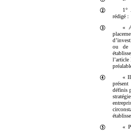
1°
rédigé
:
«
placemen
d’invest
ou de c
établis
l’articl
préalabl
« I
présent
définis 
stratég
entrep
circonst
établiss
« P