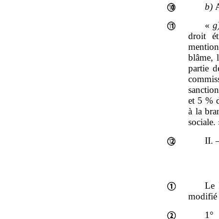
b)
A
«
g
droit é
mention
blâme, l
partie d
commissi
sanctio
et 5 % d
à la bra
sociale.
II.
Le 
modifié 
1° 