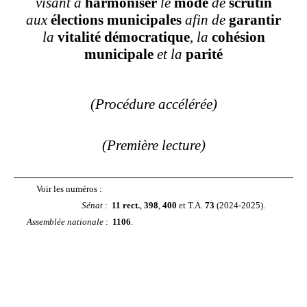
visant à
harmoniser
le
mode
de
scrutin
aux
élections municipales
afin de
garantir
la
vitalité démocratique
, la
cohésion
municipale
et la
parité
(Procédure accélérée)
(Première lecture)
Voir les numéros :
Sénat
:
11 rect.
,
398
,
400
et T.A.
73
(2024-2025).
Assemblée nationale
:
1106
.