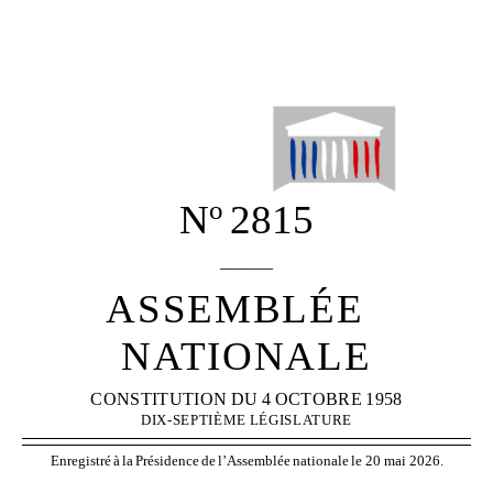
o
N
2815
______
ASSEMBLÉE
NATIONALE
CONSTITUTION
DU
4
OCTOBRE
1958
DIX-SEPTIÈME
LÉGISLATURE
Enregistré
à
la
Présidence
de
l’Assemblée
nationale
le 20 mai 2026.