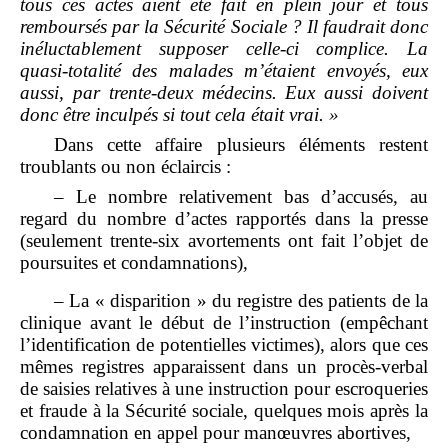
tous ces actes aient été fait en plein jour et tous
rem
boursés par la Sécurité Sociale
? Il faudrait donc
inéluctablement supposer celle
‑
ci complice. La
quasi
‑
totalité des malades m
’
étaient envoyés, eux
aussi, par trente
‑
deux médecins. Eux aussi doivent
donc être inculpés si tout cela était vrai.
»
Dans cette affaire plusieurs éléments restent
troublants ou non éclaircis :
– Le nombre relativement bas d’accusés, au
regard du nombre d’actes rapportés dans la presse
(seulement trente‑six avortements ont fait l’objet de
poursuites et condamnations),
– La « disparition » du registre des patients de la
clinique avant le début de l’instruction (empêchant
l’identification de potentielles victimes), alors que ces
mêmes registres apparaissent dans un procès‑verbal
de saisies relatives à une instruction pour escroqueries
et fraude à la Sécurité sociale, quelques mois après la
condamnation en appel pour manœuvres abortives,