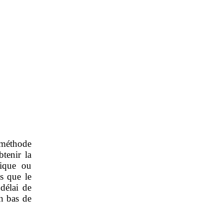
 méthode
tenir la
sique ou
ns que le
 délai de
en bas de