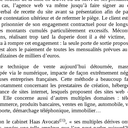
s cas, l’agence web va même jusqu’à faire signer au c
erbal de recette du site avant sa présentation afin de pa
e contestation ultérieur et de refermer le piège. Le client est
prisonnier de son engagement contractuel pour de longs
s montants cumulés particulièrement excessifs. Mécon
ons, réalisant trop tard la duperie dont il a été victime, 
a à rompre cet engagement : la seule porte de sortie propos
est alors le paiement de toutes les mensualités prévues au
 dizaines de milliers d’euros.
te technique de vente aujourd’hui détournée, mass
pée via le numérique, impacte de façon extrêmement nég
ses entreprises françaises. Cette méthode a beaucoup fai
 notamment concernant les prestataires de création, héberg
ance de sites internet, lesquels proposent des sites web 
 Elle concerne aussi d’autres multiples domaines : tél
ommerce, produits bancaires, ventes en ligne, automobile, 
‑porte, démarchage téléphonique, immobilier…
(
[1]
)
on le cabinet Haas Avocats
, « ses multiples dérives on
s années une telle ampleur que l’on peut parler aujourd’