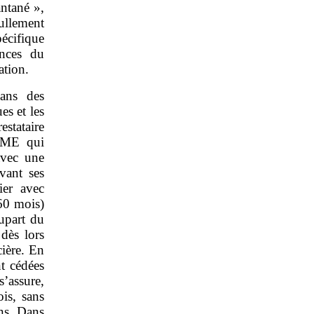
antané »,
ullement
écifique
ances du
ation.
dans des
es et les
estataire
/PME qui
avec une
vant ses
ier avec
60 mois)
upart du
dès lors
cière. En
nt cédées
s’assure,
is, sans
ons. Dans