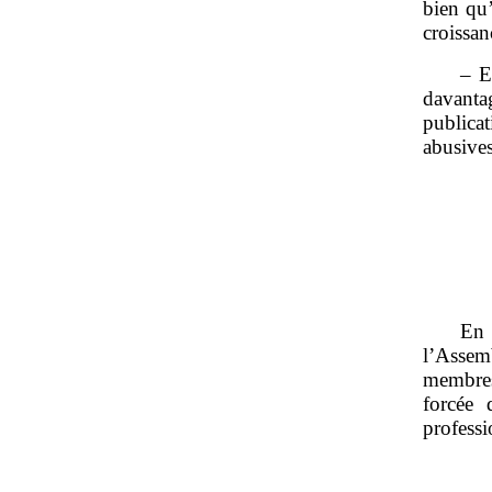
bien qu’
croissan
– E
davanta
publica
abusives
En 
l’Assem
membres
forcée 
professi