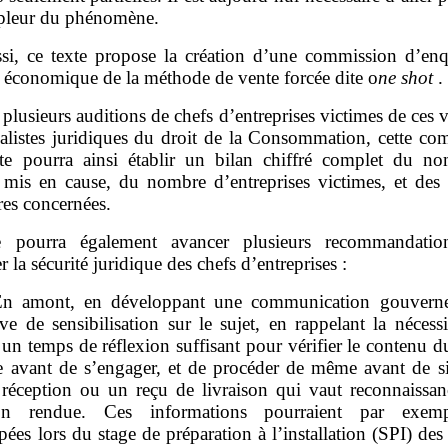
pleur du phénomène.
si, ce texte propose la création d’une commission d’enq
t économique de la méthode de vente forcée dite o
ne shot
.
 plusieurs auditions de chefs d’entreprises victimes de ces v
ialistes juridiques du droit de la Consommation, cette co
te pourra ainsi établir un bilan chiffré complet du n
s mis en cause, du nombre d’entreprises victimes, et de
res concernées.
e pourra également avancer plusieurs recommandatio
r la sécurité juridique des chefs d’entreprises :
n amont, en développant une communication gouverne
ve de sensibilisation sur le sujet, en rappelant la nécess
 un temps de réflexion suffisant pour vérifier le contenu d
e avant de s’engager, et de procéder de même avant de s
réception ou un reçu de livraison qui vaut reconnaissan
tion rendue. Ces informations pourraient par exemp
ées lors du stage de préparation à l’installation (SPI) des 