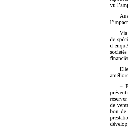
vu l’am
Aus
l’impac
Via
de spéc
d’enquê
société
financiè
Ell
améliore
– E
préventi
réserver
de vent
bon de 
presta
développ