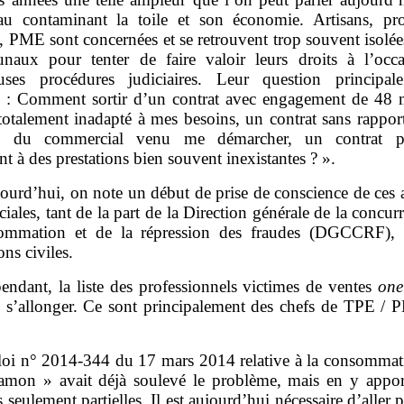
éau contaminant la toile et son économie. Artisans, pro
s, PME sont concernées et se retrouvent trop souvent isolé
bunaux pour tenter de faire valoir leurs droits à l’occ
ses procédures judiciaires. Leur question principal
e : Comment sortir d’un contrat avec engagement de 48 
totalement inadapté à mes besoins, un contrat sans rappor
rs du commercial venu me démarcher, un contrat pro
t à des prestations bien souvent inexistantes ? ».
ourd’hui, on note un début de prise de conscience de ces 
ales, tant de la part de la Direction générale de la concur
ommation et de la répression des fraudes (DGCCRF),
ons civiles.
endant, la liste des professionnels victimes de ventes
one
e s’allonger. Ce sont principalement des chefs de TPE / 
loi n° 2014‑344 du 17 mars 2014 relative à la consommati
amon » avait déjà soulevé le problème, mais en y appor
 seulement partielles. Il est aujourd’hui nécessaire d’aller p