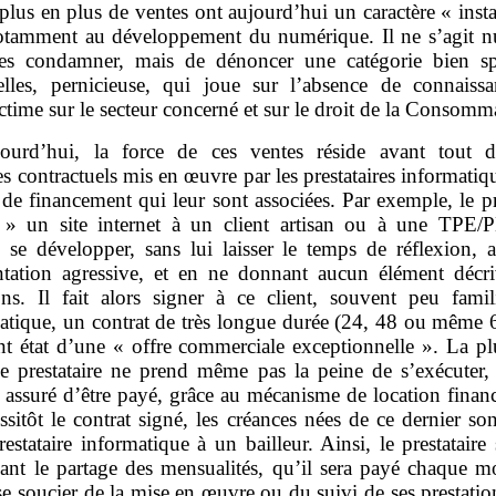
plus en plus de ventes ont aujourd’hui un caractère « inst
otamment au développement du numérique. Il ne s’agit n
les condamner, mais de dénoncer une catégorie bien sp
‑elles, pernicieuse, qui joue sur l’absence de connaiss
ictime sur le secteur concerné et sur le droit de la Consomm
ourd’hui, la force de ces ventes réside avant tout 
 contractuels mis en œuvre par les prestataires informatiqu
 de financement qui leur sont associées. Par exemple, le pr
» un site internet à un client artisan ou à une TPE
e se développer, sans lui laisser le temps de réflexion, 
tation agressive, et en ne donnant aucun élément décri
ions. Il fait alors signer à ce client, souvent peu famil
matique, un contrat de très longue durée (24, 48 ou même 
ant état d’une « offre commerciale exceptionnelle ». La pl
le prestataire ne prend même pas la peine de s’exécuter, 
t assuré d’être payé, grâce au mécanisme de location finan
ussitôt le contrat signé, les créances nées de ce dernier so
restataire informatique à un bailleur. Ainsi, le prestataire 
nt le partage des mensualités, qu’il sera payé chaque mo
se soucier de la mise en œuvre ou du suivi de ses prestati