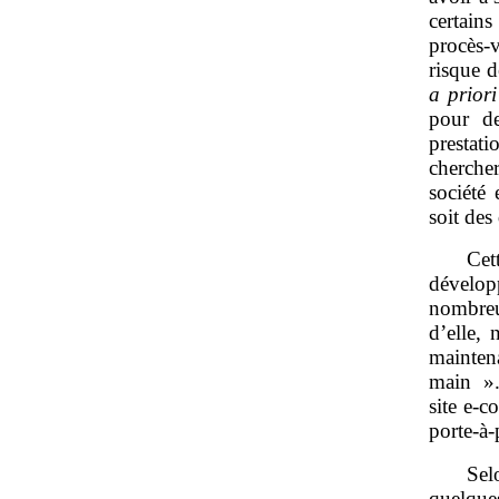
certain
procès‑v
risque d
a priori
pour de
prestati
chercher
société 
soit des
Cet
dévelop
nombreu
d’elle,
mainten
main ».
site e‑c
porte‑à
Sel
quelque