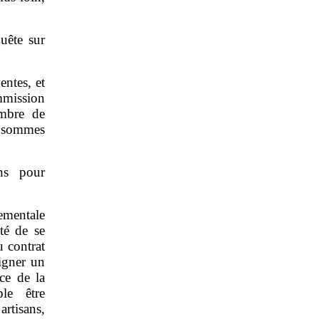
uête sur
entes, et
mmission
ombre de
s sommes
ns pour
mentale
ité de se
u contrat
igner un
ce de la
le être
artisans,