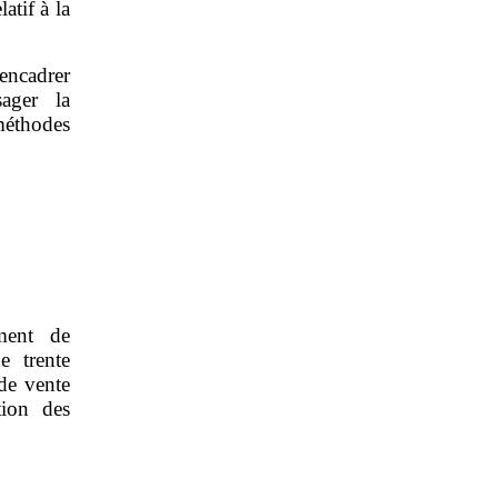
atif à la
encadrer
sager la
méthodes
ment de
e trente
de vente
tion des