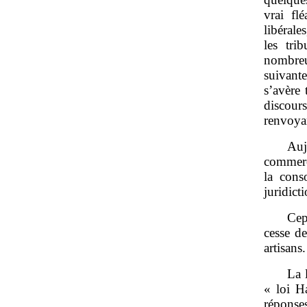
vrai fl
libérale
les tri
nombreu
suivant
s’avère 
discou
renvoyan
Auj
commerci
la cons
juridicti
Cep
cesse d
artisans.
La 
« loi H
réponses