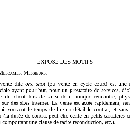
–
1
–
EXPOSÉ DES MOTIFS
M
esdames
, M
essieurs
,
vente dite
one
shot
(ou vente en cycle court) est une
iale ayant pour but, pour un prestataire de services, d’ob
re du client lors de sa seule et unique rencontre, phy
e sur des sites internet. La vente est actée rapidement, sa
’ait souvent le temps de lire en détail le contrat, et sans
n (la durée de contrat peut être écrite en petits caractères 
 comportant une clause de tacite reconduction, etc.).