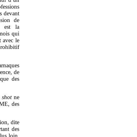
fessions
es devant
asion de
e est la
mois qui
t avec le
hibitif
arnaques
rence, de
 que des
shot
ne
PME, des
on, dite
tant des
lus loin,