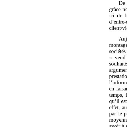
De 
grâce n
ici de 
d’entre
client/v
Auj
montages
sociétés
« vend 
souhait
argumen
prestat
l’infor
en fais
temps, 
qu’il es
effet, a
par le p
moyenna
avoir à 