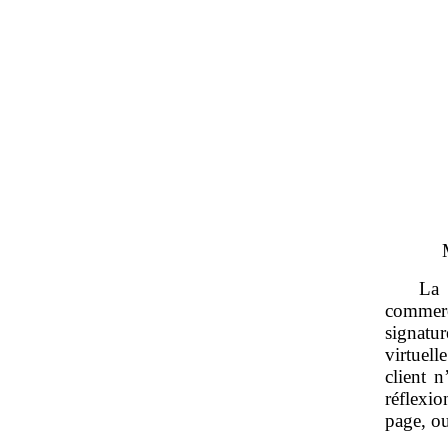
La 
commerc
signatu
virtuell
client n
réflexio
page, ou