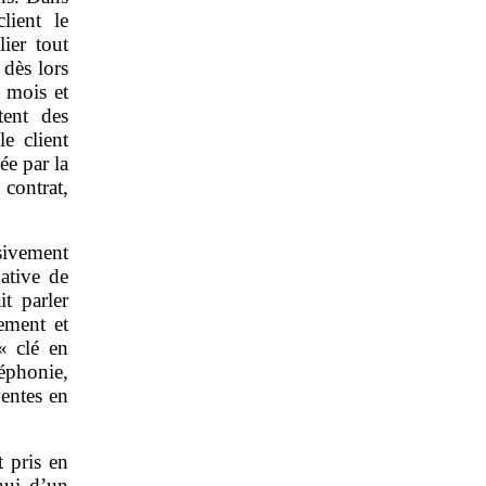
lient le
lier tout
 dès lors
 mois et
tent des
le client
ée par la
 contrat,
ivement
ative de
t parler
ement et
« clé en
éphonie,
ventes en
t pris en
hui d’un